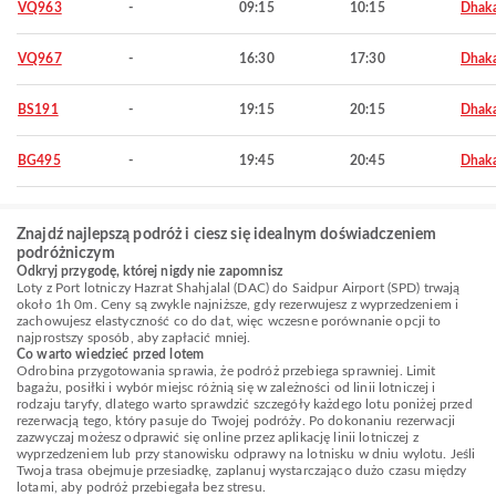
VQ963
-
09:15
10:15
Dhak
VQ967
-
16:30
17:30
Dhak
BS191
-
19:15
20:15
Dhak
BG495
-
19:45
20:45
Dhak
Znajdź najlepszą podróż i ciesz się idealnym doświadczeniem
podróżniczym
Odkryj przygodę, której nigdy nie zapomnisz
Loty z Port lotniczy Hazrat Shahjalal (DAC) do Saidpur Airport (SPD) trwają
około 1h 0m. Ceny są zwykle najniższe, gdy rezerwujesz z wyprzedzeniem i
zachowujesz elastyczność co do dat, więc wczesne porównanie opcji to
najprostszy sposób, aby zapłacić mniej.
Co warto wiedzieć przed lotem
Odrobina przygotowania sprawia, że podróż przebiega sprawniej. Limit
bagażu, posiłki i wybór miejsc różnią się w zależności od linii lotniczej i
rodzaju taryfy, dlatego warto sprawdzić szczegóły każdego lotu poniżej przed
rezerwacją tego, który pasuje do Twojej podróży. Po dokonaniu rezerwacji
zazwyczaj możesz odprawić się online przez aplikację linii lotniczej z
wyprzedzeniem lub przy stanowisku odprawy na lotnisku w dniu wylotu. Jeśli
Twoja trasa obejmuje przesiadkę, zaplanuj wystarczająco dużo czasu między
lotami, aby podróż przebiegała bez stresu.