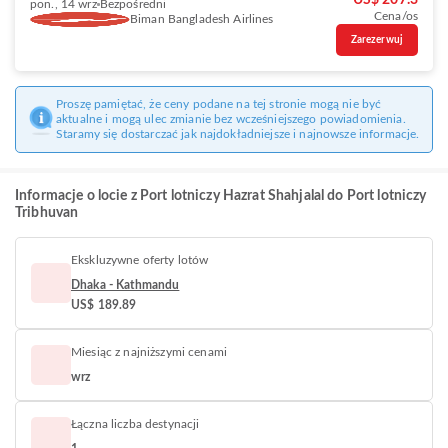
US$ 207.3
pon., 14 wrz
Bezpośredni
Cena/os
Biman Bangladesh Airlines
Zarezerwuj
Proszę pamiętać, że ceny podane na tej stronie mogą nie być
aktualne i mogą ulec zmianie bez wcześniejszego powiadomienia.
Staramy się dostarczać jak najdokładniejsze i najnowsze informacje.
Informacje o locie z Port lotniczy Hazrat Shahjalal do Port lotniczy
Tribhuvan
Ekskluzywne oferty lotów
Dhaka - Kathmandu
US$ 189.89
Miesiąc z najniższymi cenami
wrz
Łączna liczba destynacji