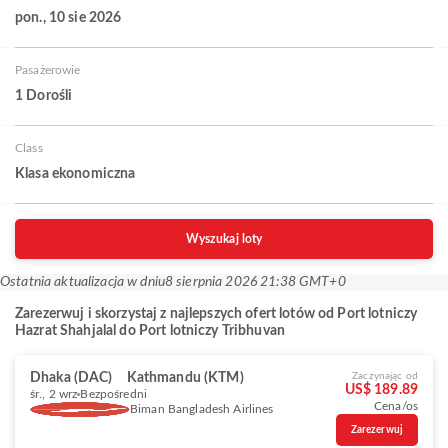
pon., 10 sie 2026
Pasażerowie
1 Dorośli
Class
Klasa ekonomiczna
Wyszukaj loty
Ostatnia aktualizacja w dniu
8 sierpnia 2026 21:38 GMT+0
Zarezerwuj i skorzystaj z najlepszych ofert lotów od Port lotniczy
Hazrat Shahjalal do Port lotniczy Tribhuvan
Dhaka (DAC)
Kathmandu (KTM)
Zaczynając od
US$ 189.89
śr., 2 wrz
Bezpośredni
Cena/os
Biman Bangladesh Airlines
Zarezerwuj