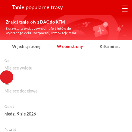
Tanie popularne trasy
Znajdź tanie loty z DAC do KTM
Korzystaj z ekskluzywnych ofert lotów do
wybranego celu. Rozpocznij rezerwację teraz!
W jedną stronę
W obie strony
Kilka miast
Od
Miejsce wylotu
Do
Miejsce docelowe
Odlot
niedz., 9 sie 2026
Powrót