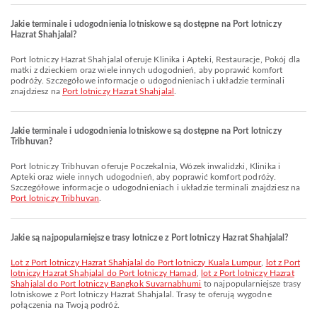
Jakie terminale i udogodnienia lotniskowe są dostępne na Port lotniczy
Hazrat Shahjalal?
Port lotniczy Hazrat Shahjalal oferuje Klinika i Apteki, Restauracje, Pokój dla
matki z dzieckiem oraz wiele innych udogodnień, aby poprawić komfort
podróży. Szczegółowe informacje o udogodnieniach i układzie terminali
znajdziesz na
Port lotniczy Hazrat Shahjalal
.
Jakie terminale i udogodnienia lotniskowe są dostępne na Port lotniczy
Tribhuvan?
Port lotniczy Tribhuvan oferuje Poczekalnia, Wózek inwalidzki, Klinika i
Apteki oraz wiele innych udogodnień, aby poprawić komfort podróży.
Szczegółowe informacje o udogodnieniach i układzie terminali znajdziesz na
Port lotniczy Tribhuvan
.
Jakie są najpopularniejsze trasy lotnicze z Port lotniczy Hazrat Shahjalal?
lot z Port lotniczy Hazrat Shahjalal do Port lotniczy Kuala Lumpur
,
lot z Port
lotniczy Hazrat Shahjalal do Port lotniczy Hamad
,
lot z Port lotniczy Hazrat
Shahjalal do Port lotniczy Bangkok Suvarnabhumi
to najpopularniejsze trasy
lotniskowe z Port lotniczy Hazrat Shahjalal. Trasy te oferują wygodne
połączenia na Twoją podróż.