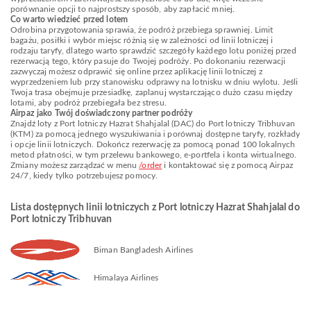
porównanie opcji to najprostszy sposób, aby zapłacić mniej.
Co warto wiedzieć przed lotem
Odrobina przygotowania sprawia, że podróż przebiega sprawniej. Limit
bagażu, posiłki i wybór miejsc różnią się w zależności od linii lotniczej i
rodzaju taryfy, dlatego warto sprawdzić szczegóły każdego lotu poniżej przed
rezerwacją tego, który pasuje do Twojej podróży. Po dokonaniu rezerwacji
zazwyczaj możesz odprawić się online przez aplikację linii lotniczej z
wyprzedzeniem lub przy stanowisku odprawy na lotnisku w dniu wylotu. Jeśli
Twoja trasa obejmuje przesiadkę, zaplanuj wystarczająco dużo czasu między
lotami, aby podróż przebiegała bez stresu.
Airpaz jako Twój doświadczony partner podróży
Znajdź loty z Port lotniczy Hazrat Shahjalal (DAC) do Port lotniczy Tribhuvan
(KTM) za pomocą jednego wyszukiwania i porównaj dostępne taryfy, rozkłady
i opcje linii lotniczych. Dokończ rezerwację za pomocą ponad 100 lokalnych
metod płatności, w tym przelewu bankowego, e-portfela i konta wirtualnego.
Zmiany możesz zarządzać w menu
/order
i kontaktować się z pomocą Airpaz
24/7, kiedy tylko potrzebujesz pomocy.
Lista dostępnych linii lotniczych z Port lotniczy Hazrat Shahjalal do
Port lotniczy Tribhuvan
Biman Bangladesh Airlines
Himalaya Airlines