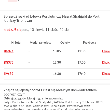
1
Sprawdź rozkład lotów z Port lotniczy Hazrat Shahjalal do Port
lotniczy Tribhuvan
niedz., 9 sie
pon., 10 sie
wt., 11 sie
śr., 12 sie
Nr lotu
Model samolotu
Odloty
Przybywa
BG371
-
10:05
11:35
Dhak
BG373
-
15:30
17:00
Dhak
H9679
-
16:30
17:40
Dhak
Znajdź najlepszą podróż i ciesz się idealnym doświadczeniem
podróżniczym
Odkryj przygodę, której nigdy nie zapomnisz
Loty z Port lotniczy Hazrat Shahjalal (DAC) do Port lotniczy Tribhuvan (KTM)
trwają około 1h 45m. Ceny są zwykle najniższe, gdy rezerwujesz z
wyprzedzeniem i zachowujesz elastyczność co do dat, więc wczesne