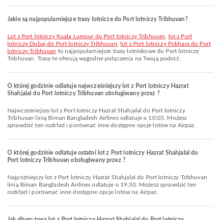
Jakie są najpopularniejsze trasy lotnicze do Port lotniczy Tribhuvan?
lot z Port lotniczy Kuala Lumpur do Port lotniczy Tribhuvan
,
lot z Port
lotniczy Dubaj do Port lotniczy Tribhuvan
,
lot z Port lotniczy Pokhara do Port
lotniczy Tribhuvan
to najpopularniejsze trasy lotniskowe do Port lotniczy
Tribhuvan. Trasy te oferują wygodne połączenia na Twoją podróż.
O której godzinie odlatuje najwcześniejszy lot z Port lotniczy Hazrat
Shahjalal do Port lotniczy Tribhuvan obsługiwany przez ?
Najwcześniejszy lot z Port lotniczy Hazrat Shahjalal do Port lotniczy
Tribhuvan linią Biman Bangladesh Airlines odlatuje o 10:05. Możesz
sprawdzić ten rozkład i porównać inne dostępne opcje lotów na Airpaz.
O której godzinie odlatuje ostatni lot z Port lotniczy Hazrat Shahjalal do
Port lotniczy Tribhuvan obsługiwany przez ?
Najpóźniejszy lot z Port lotniczy Hazrat Shahjalal do Port lotniczy Tribhuvan
linią Biman Bangladesh Airlines odlatuje o 19:30. Możesz sprawdzić ten
rozkład i porównać inne dostępne opcje lotów na Airpaz.
Jak długo trwa lot z Port lotniczy Hazrat Shahjalal do Port lotniczy