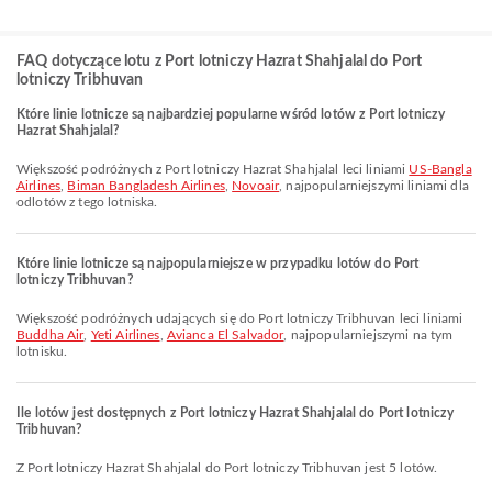
FAQ dotyczące lotu z Port lotniczy Hazrat Shahjalal do Port
lotniczy Tribhuvan
Które linie lotnicze są najbardziej popularne wśród lotów z Port lotniczy
Hazrat Shahjalal?
Większość podróżnych z Port lotniczy Hazrat Shahjalal leci liniami
US-Bangla
Airlines
,
Biman Bangladesh Airlines
,
Novoair
, najpopularniejszymi liniami dla
odlotów z tego lotniska.
Które linie lotnicze są najpopularniejsze w przypadku lotów do Port
lotniczy Tribhuvan?
Większość podróżnych udających się do Port lotniczy Tribhuvan leci liniami
Buddha Air
,
Yeti Airlines
,
Avianca El Salvador
, najpopularniejszymi na tym
lotnisku.
Ile lotów jest dostępnych z Port lotniczy Hazrat Shahjalal do Port lotniczy
Tribhuvan?
Z Port lotniczy Hazrat Shahjalal do Port lotniczy Tribhuvan jest 5 lotów.