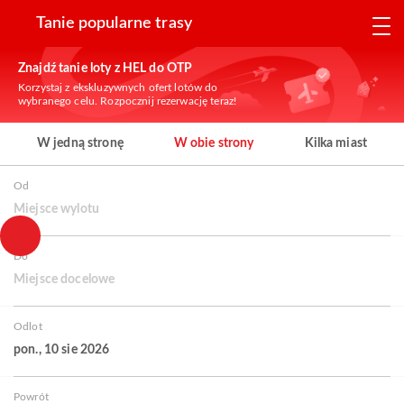
Tanie popularne trasy
Znajdź tanie loty z HEL do OTP
Korzystaj z ekskluzywnych ofert lotów do
wybranego celu. Rozpocznij rezerwację teraz!
W jedną stronę
W obie strony
Kilka miast
Od
Miejsce wylotu
Do
Miejsce docelowe
Odlot
pon., 10 sie 2026
Powrót