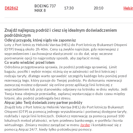
BOEING 737
D82862
17:30
20:10
Helsi
MAX 8
Znajdź najlepszą podróż i ciesz się idealnym doświadczeniem
podróżniczym
Odkryj przygodę, której nigdy nie zapomnisz
Loty z Port lotniczy Helsinki Vantaa (HEL) do Port lotniczy Bukareszt Otopeni
(OTP) trwają około 2h 40m. Ceny są zwykle najniższe, gdy rezerwujesz z
wyprzedzeniem i zachowujesz elastyczność co do dat, więc wczesne
porównanie opcji to najprostszy sposób, aby zapłacić mniej.
Co warto wiedzieć przed lotem
Odrobina przygotowania sprawia, że podróż przebiega sprawniej. Limit
bagażu, posiłki i wybór miejsc różnią się w zależności od linii lotniczej i
rodzaju taryfy, dlatego warto sprawdzić szczegóły każdego lotu poniżej przed
rezerwacją tego, który pasuje do Twojej podróży. Po dokonaniu rezerwacji
zazwyczaj możesz odprawić się online przez aplikację linii lotniczej z
wyprzedzeniem lub przy stanowisku odprawy na lotnisku w dniu wylotu. Jeśli
Twoja trasa obejmuje przesiadkę, zaplanuj wystarczająco dużo czasu między
lotami, aby podróż przebiegała bez stresu.
Airpaz jako Twój doświadczony partner podróży
Znajdź loty z Port lotniczy Helsinki Vantaa (HEL) do Port lotniczy Bukareszt
Otopeni (OTP) za pomocą jednego wyszukiwania i porównaj dostępne taryfy,
rozkłady i opcje linii lotniczych. Dokończ rezerwację za pomocą ponad 100
lokalnych metod płatności, w tym przelewu bankowego, e-portfela i konta
wirtualnego. Zmiany możesz zarządzać w menu
/order
i kontaktować się z
pomocą Airpaz 24/7, kiedy tylko potrzebujesz pomocy.