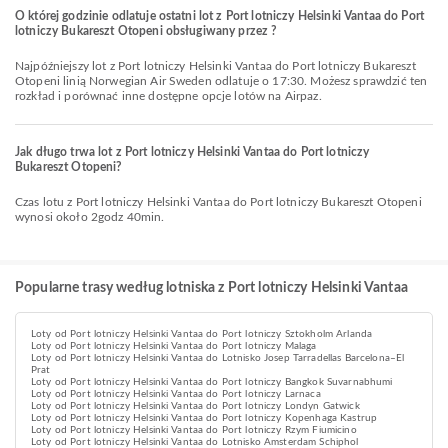
O której godzinie odlatuje ostatni lot z Port lotniczy Helsinki Vantaa do Port
lotniczy Bukareszt Otopeni obsługiwany przez ?
Najpóźniejszy lot z Port lotniczy Helsinki Vantaa do Port lotniczy Bukareszt
Otopeni linią Norwegian Air Sweden odlatuje o 17:30. Możesz sprawdzić ten
rozkład i porównać inne dostępne opcje lotów na Airpaz.
Jak długo trwa lot z Port lotniczy Helsinki Vantaa do Port lotniczy
Bukareszt Otopeni?
Czas lotu z Port lotniczy Helsinki Vantaa do Port lotniczy Bukareszt Otopeni
wynosi około 2godz 40min.
Popularne trasy według lotniska z Port lotniczy Helsinki Vantaa
Loty od Port lotniczy Helsinki Vantaa do Port lotniczy Sztokholm Arlanda
Loty od Port lotniczy Helsinki Vantaa do Port lotniczy Malaga
Loty od Port lotniczy Helsinki Vantaa do Lotnisko Josep Tarradellas Barcelona–El
Prat
Loty od Port lotniczy Helsinki Vantaa do Port lotniczy Bangkok Suvarnabhumi
Loty od Port lotniczy Helsinki Vantaa do Port lotniczy Larnaca
Loty od Port lotniczy Helsinki Vantaa do Port lotniczy Londyn Gatwick
Loty od Port lotniczy Helsinki Vantaa do Port lotniczy Kopenhaga Kastrup
Loty od Port lotniczy Helsinki Vantaa do Port lotniczy Rzym Fiumicino
Loty od Port lotniczy Helsinki Vantaa do Lotnisko Amsterdam Schiphol