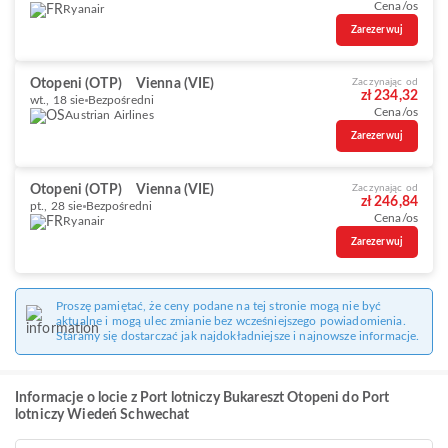
Cena/os
Ryanair
Zarezerwuj
Otopeni (OTP)
Vienna (VIE)
Zaczynając od
zł 234,32
wt., 18 sie
Bezpośredni
Cena/os
Austrian Airlines
Zarezerwuj
Otopeni (OTP)
Vienna (VIE)
Zaczynając od
zł 246,84
pt., 28 sie
Bezpośredni
Cena/os
Ryanair
Zarezerwuj
Proszę pamiętać, że ceny podane na tej stronie mogą nie być
aktualne i mogą ulec zmianie bez wcześniejszego powiadomienia.
Staramy się dostarczać jak najdokładniejsze i najnowsze informacje.
Informacje o locie z Port lotniczy Bukareszt Otopeni do Port
lotniczy Wiedeń Schwechat