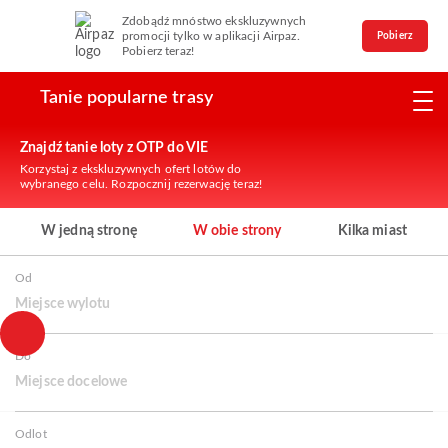
Zdobądź mnóstwo ekskluzywnych
promocji tylko w aplikacji Airpaz.
Pobierz
Pobierz teraz!
Tanie popularne trasy
Znajdź tanie loty z OTP do VIE
Korzystaj z ekskluzywnych ofert lotów do
wybranego celu. Rozpocznij rezerwację teraz!
W jedną stronę
W obie strony
Kilka miast
Od
Miejsce wylotu
Do
Miejsce docelowe
Odlot