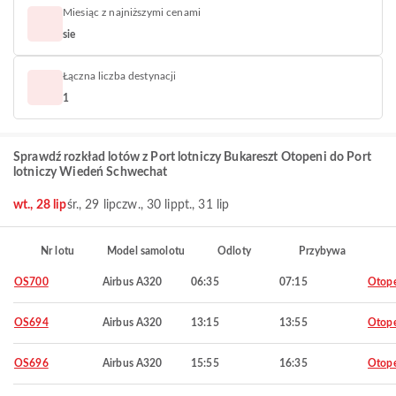
Miesiąc z najniższymi cenami
sie
Łączna liczba destynacji
1
Sprawdź rozkład lotów z Port lotniczy Bukareszt Otopeni do Port
lotniczy Wiedeń Schwechat
wt., 28 lip
śr., 29 lip
czw., 30 lip
pt., 31 lip
Nr lotu
Model samolotu
Odloty
Przybywa
OS700
Airbus A320
06:35
07:15
Otop
OS694
Airbus A320
13:15
13:55
Otop
OS696
Airbus A320
15:55
16:35
Otop