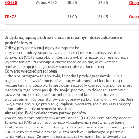
OS698
Airbus A320
18:55
19:35
Otop
FR678
-
21:00
21:45
Otop
Znajdź najlepszą podróż i ciesz się idealnym doświadczeniem
podróżniczym
Odkryj przygodę, której nigdy nie zapomnisz
Loty z Port lotniczy Bukareszt Otopeni (OTP) do Port lotniczy Wiedeń
Schwechat (VIE) trwają około . Ceny są zwykle najniższe, gdy rezerwujesz z
wyprzedzeniem i zachowujesz elastyczność co do dat, więc wczesne
porównanie opcji to najprostszy sposób, aby zapłacić mniej.
Co warto wiedzieć przed lotem
Odrobina przygotowania sprawia, że podróż przebiega sprawniej. Limit
bagażu, posiłki i wybór miejsc różnią się w zależności od linii lotniczej i
rodzaju taryfy, dlatego warto sprawdzić szczegóły każdego lotu poniżej przed
rezerwacją tego, który pasuje do Twojej podróży. Po dokonaniu rezerwacji
zazwyczaj możesz odprawić się online przez aplikację linii lotniczej z
wyprzedzeniem lub przy stanowisku odprawy na lotnisku w dniu wylotu. Jeśli
Twoja trasa obejmuje przesiadkę, zaplanuj wystarczająco dużo czasu między
lotami, aby podróż przebiegała bez stresu.
Airpaz jako Twój doświadczony partner podróży
Znajdź loty z Port lotniczy Bukareszt Otopeni (OTP) do Port lotniczy Wiedeń
Schwechat (VIE) za pomocą jednego wyszukiwania i porównaj dostępne
taryfy, rozkłady i opcje linii lotniczych. Dokończ rezerwację za pomocą ponad
100 lokalnych metod płatności, w tym przelewu bankowego, e-portfela i
konta wirtualnego. Zmiany możesz zarządzać w menu i kontaktować się z