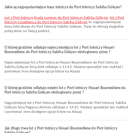
Jakie są najpopularniejsze trasy lotnicze do Port lotniczy Sabiha Gökçen?
lot z Port lotniczy Kuala Lumpur do Port lotniczy Sabiha Gökçen
,
lot z Port
lotniczy Casablanca do Port lotniczy Sabiha Gökçen
to najpopularniejsze
trasy lotniskowe do Port lotniczy Sabiha Gökçen. Trasy te oferują wygodne
połączenia na Twoją podróż.
O której godzinie odlatuje najwcześniejszy lot z Port lotniczy Houari
Boumediene do Port lotniczy Sabiha Gökçen obsługiwany przez ?
Najwcześniejszy lot z Port lotniczy Houari Boumediene do Port lotniczy
Sabiha Gökçen linią AJet odlatuje o 11:45. Możesz sprawdzić ten rozkład i
porównać inne dostępne opcje lotów na Airpaz.
O której godzinie odlatuje ostatni lot z Port lotniczy Houari Boumediene do
Port lotniczy Sabiha Gökçen obsługiwany przez ?
Najpóźniejszy lot z Port lotniczy Houari Boumediene do Port lotniczy Sabiha
Gökçen linią Pegasus Airlines odlatuje o 14:25. Możesz sprawdzić ten rozkład
i porównać inne dostępne opcje lotów na Airpaz.
Jak długo trwa lot z Port lotniczy Houari Boumediene do Port lotniczy
Sabiha Gökçen?