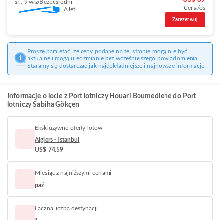
US$ 89
śr., 9 wrz
Bezpośredni
Cena/os
AJet
Zarezerwuj
Proszę pamiętać, że ceny podane na tej stronie mogą nie być
aktualne i mogą ulec zmianie bez wcześniejszego powiadomienia.
Staramy się dostarczać jak najdokładniejsze i najnowsze informacje.
Informacje o locie z Port lotniczy Houari Boumediene do Port
lotniczy Sabiha Gökçen
Ekskluzywne oferty lotów
Algiers - Istanbul
US$ 74.59
Miesiąc z najniższymi cenami
paź
Łączna liczba destynacji