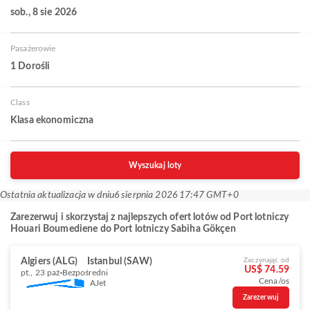
sob., 8 sie 2026
Pasażerowie
1 Dorośli
Class
Klasa ekonomiczna
Wyszukaj loty
Ostatnia aktualizacja w dniu
6 sierpnia 2026 17:47 GMT+0
Zarezerwuj i skorzystaj z najlepszych ofert lotów od Port lotniczy
Houari Boumediene do Port lotniczy Sabiha Gökçen
Algiers (ALG)
Istanbul (SAW)
Zaczynając od
US$ 74.59
pt., 23 paź
Bezpośredni
Cena/os
AJet
Zarezerwuj