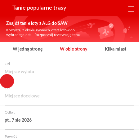
Tanie popularne trasy
Znajdź tanie loty z ALG do SAW
Korzystaj z ekskluzywnych ofert lotów do
wybranego celu. Rozpocznij rezerwację teraz!
W jedną stronę
W obie strony
Kilka miast
Od
Miejsce wylotu
Do
Miejsce docelowe
Odlot
pt., 7 sie 2026
Powrót