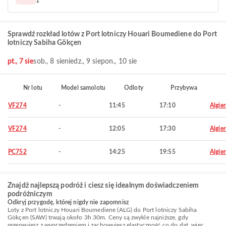
1
Sprawdź rozkład lotów z Port lotniczy Houari Boumediene do Port
lotniczy Sabiha Gökçen
pt., 7 sie
sob., 8 sie
niedz., 9 sie
pon., 10 sie
Nr lotu
Model samolotu
Odloty
Przybywa
VF274
-
11:45
17:10
Algier
VF274
-
12:05
17:30
Algier
PC752
-
14:25
19:55
Algier
Znajdź najlepszą podróż i ciesz się idealnym doświadczeniem
podróżniczym
Odkryj przygodę, której nigdy nie zapomnisz
Loty z Port lotniczy Houari Boumediene (ALG) do Port lotniczy Sabiha
Gökçen (SAW) trwają około 3h 30m. Ceny są zwykle najniższe, gdy
rezerwujesz z wyprzedzeniem i zachowujesz elastyczność co do dat, więc