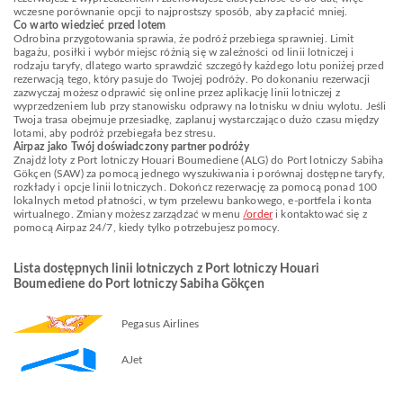
wczesne porównanie opcji to najprostszy sposób, aby zapłacić mniej.
Co warto wiedzieć przed lotem
Odrobina przygotowania sprawia, że podróż przebiega sprawniej. Limit
bagażu, posiłki i wybór miejsc różnią się w zależności od linii lotniczej i
rodzaju taryfy, dlatego warto sprawdzić szczegóły każdego lotu poniżej przed
rezerwacją tego, który pasuje do Twojej podróży. Po dokonaniu rezerwacji
zazwyczaj możesz odprawić się online przez aplikację linii lotniczej z
wyprzedzeniem lub przy stanowisku odprawy na lotnisku w dniu wylotu. Jeśli
Twoja trasa obejmuje przesiadkę, zaplanuj wystarczająco dużo czasu między
lotami, aby podróż przebiegała bez stresu.
Airpaz jako Twój doświadczony partner podróży
Znajdź loty z Port lotniczy Houari Boumediene (ALG) do Port lotniczy Sabiha
Gökçen (SAW) za pomocą jednego wyszukiwania i porównaj dostępne taryfy,
rozkłady i opcje linii lotniczych. Dokończ rezerwację za pomocą ponad 100
lokalnych metod płatności, w tym przelewu bankowego, e-portfela i konta
wirtualnego. Zmiany możesz zarządzać w menu
/order
i kontaktować się z
pomocą Airpaz 24/7, kiedy tylko potrzebujesz pomocy.
Lista dostępnych linii lotniczych z Port lotniczy Houari
Boumediene do Port lotniczy Sabiha Gökçen
Pegasus Airlines
AJet