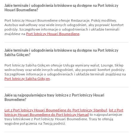
Jakie terminale i udogodnienia lotniskowe są dostępne na Port lotniczy
Houari Boumediene?
Port lotniczy Houari Boumediene oferuje Restauracje, Pokój modlitwy,
Autobus wahadłowy oraz wiele innych udogodnień, aby poprawić komfort
podróży. Szczegółowe informacje o udogodnieniach i układzie terminali
znajdziesz na
Port lotniczy Houari Boumediene
.
Jakie terminale i udogodnienia lotniskowe są dostępne na Port lotniczy
Sabiha Gökçen?
Port lotniczy Sabiha Gökçen oferuje Usługa wymiany walut, Lounge, Sklep
wolnocłowy oraz wiele innych udogodnień, aby poprawić komfort podróży.
Szczegółowe informacje o udogodnieniach i układzie terminali znajdziesz na
Port lotniczy Sabiha Gökçen
.
Jakie są najpopularniejsze trasy lotnicze z Port lotniczy Houari
Boumediene?
lot z Port lotniczy Houari Boumediene do Port lotniczy Stambuł
,
lot z Port
lotniczy Houari Boumediene do Port lotniczy Hamad
to najpopularniejsze
trasy lotniskowe z Port lotniczy Houari Boumediene. Trasy te oferują
wygodne połączenia na Twoją podróż.