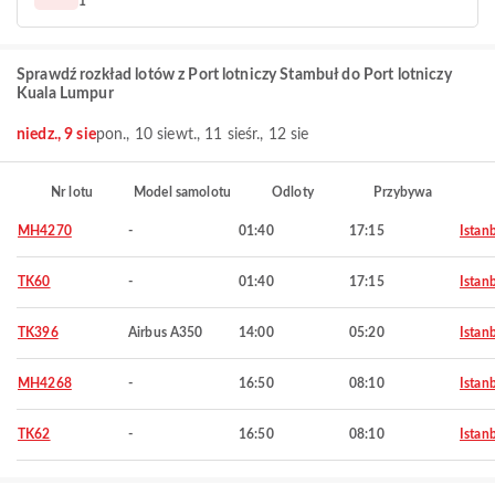
1
Sprawdź rozkład lotów z Port lotniczy Stambuł do Port lotniczy
Kuala Lumpur
niedz., 9 sie
pon., 10 sie
wt., 11 sie
śr., 12 sie
Nr lotu
Model samolotu
Odloty
Przybywa
MH4270
-
01:40
17:15
Istan
TK60
-
01:40
17:15
Istan
TK396
Airbus A350
14:00
05:20
Istan
MH4268
-
16:50
08:10
Istan
TK62
-
16:50
08:10
Istan