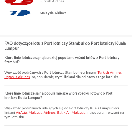
Turkish Airlines
Malaysia Airlines
FAQ dotyczące lotu z Port lotniczy Stambuł do Port lotniczy Kuala
Lumpur
Które linie lotnicze są najbardziej popularne wśród lotów z Port lotniczy
Stambuł?
Większość podróżnych z Port lotniczy Stambuł leci liniami
Turkish Airlines
,
Pegasus Airlines
, najpopularniejszymi liniami dla odlotów z tego lotniska.
Które linie lotnicze są najpopularniejsze w przypadku lotów do Port
lotniczy Kuala Lumpur?
Większość podróżnych udających się do Port lotniczy Kuala Lumpur leci
liniami
AirAsia
,
Malaysia Airlines
,
Batik Air Malaysia
, najpopularniejszymi na
tym lotnisku.