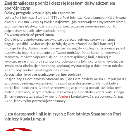
Znajdź najlepszą podróż i ciesz się idealnym doświadczeniem
podróżniczym
Odkryj przygodę, której nigdy nie zapomnisz
Loty z Port lotniczy Stambuł (IST) do Port lotniczy Kuala Lumpur (KUL) trwają
około 10h 18m. Ceny są zwykle najniższe, gdy rezerwujesz z wyprzedzeniem i
zachowujesz elastyczność co do dat, więc wczesne porównanie opcji to
najprostszy sposób, aby zapłacić mniej.
Co warto wiedzieć przed lotem
Odrobina przygotowania sprawia, że podróż przebiega sprawniej. Limit
bagażu, posiłki i wybór miejsc różnią się w zależności od linii lotniczej i
rodzaju taryfy, dlatego warto sprawdzić szczegóły każdego lotu poniżej przed
rezerwacją tego, który pasuje do Twojej podróży. Po dokonaniu rezerwacji
zazwyczaj możesz odprawić się online przez aplikację linii lotniczej z
wyprzedzeniem lub przy stanowisku odprawy na lotnisku w dniu wylotu. Jeśli
Twoja trasa obejmuje przesiadkę, zaplanuj wystarczająco dużo czasu między
lotami, aby podróż przebiegała bez stresu.
Airpaz jako Twój doświadczony partner podróży
Znajdź loty z Port lotniczy Stambuł (IST) do Port lotniczy Kuala Lumpur (KUL)
za pomocą jednego wyszukiwania i porównaj dostępne taryfy, rozkłady i
opcje linii lotniczych. Dokończ rezerwację za pomocą ponad 100 lokalnych
metod płatności, w tym przelewu bankowego, e-portfela i konta wirtualnego.
Zmiany możesz zarządzać w menu
/order
i kontaktować się z pomocą Airpaz
24/7, kiedy tylko potrzebujesz pomocy.
Lista dostępnych linii lotniczych z Port lotniczy Stambuł do Port
lotniczy Kuala Lumpur