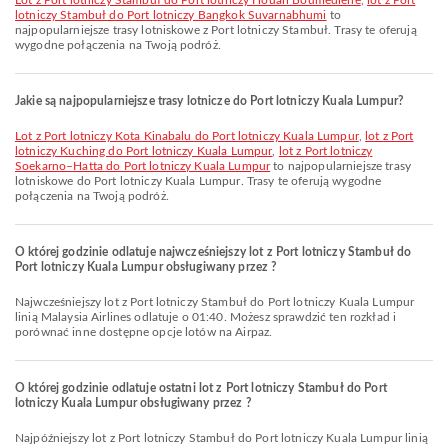
lot z Port lotniczy Stambuł do Port lotniczy Houari Boumediene
,
lot z Port
lotniczy Stambuł do Port lotniczy Bangkok Suvarnabhumi
to
najpopularniejsze trasy lotniskowe z Port lotniczy Stambuł. Trasy te oferują
wygodne połączenia na Twoją podróż.
Jakie są najpopularniejsze trasy lotnicze do Port lotniczy Kuala Lumpur?
lot z Port lotniczy Kota Kinabalu do Port lotniczy Kuala Lumpur
,
lot z Port
lotniczy Kuching do Port lotniczy Kuala Lumpur
,
lot z Port lotniczy
Soekarno–Hatta do Port lotniczy Kuala Lumpur
to najpopularniejsze trasy
lotniskowe do Port lotniczy Kuala Lumpur. Trasy te oferują wygodne
połączenia na Twoją podróż.
O której godzinie odlatuje najwcześniejszy lot z Port lotniczy Stambuł do
Port lotniczy Kuala Lumpur obsługiwany przez ?
Najwcześniejszy lot z Port lotniczy Stambuł do Port lotniczy Kuala Lumpur
linią Malaysia Airlines odlatuje o 01:40. Możesz sprawdzić ten rozkład i
porównać inne dostępne opcje lotów na Airpaz.
O której godzinie odlatuje ostatni lot z Port lotniczy Stambuł do Port
lotniczy Kuala Lumpur obsługiwany przez ?
Najpóźniejszy lot z Port lotniczy Stambuł do Port lotniczy Kuala Lumpur linią