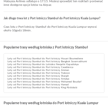
Malaysia Airlines odlatuje o 17:15. Możesz sprawdzić ten rozkład i porównać
inne dostępne opcje lotów na Airpaz.
Jak długo trwa lot z Port lotniczy Stambuł do Port lotniczy Kuala Lumpur?
Czas lotu z Port lotniczy Stambuł do Port lotniczy Kuala Lumpur wynosi
około 10godz 18min.
Popularne trasy według lotniska z Port lotniczy Stambuł
Loty od Port lotniczy Stambuł do Port lotniczy Houari Boumediene
Loty od Port lotniczy Stambuł do Port lotniczy Bangkok Suvarnabhumi
Loty od Port lotniczy Stambuł do Lotnisko Nevşehir Kapadokya
Loty od Port lotniczy Stambuł do Port lotniczy Casablanca
Loty od Port lotniczy Stambuł do Port lotniczy Amman
Loty od Port lotniczy Stambuł do Port lotniczy Trabzon
Loty od Port lotniczy Stambuł do Port lotniczy Sharjah
Loty od Port lotniczy Stambuł do Port lotniczy Antalya
Loty od Port lotniczy Stambuł do Port lotniczy Mohamed Boudiaf
Loty od Port lotniczy Stambuł do Port lotniczy Hamad
Loty od Port lotniczy Stambuł do Port lotniczy King Abdulaziz
Popularne trasy według lotniska do Port lotniczy Kuala Lumpur