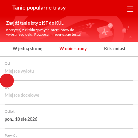
Tanie popularne trasy
Znajdź tanie loty z IST do KUL
Korzystaj z ekskluzywnych ofert lotów do
wybranego celu. Rozpocznij rezerwację teraz!
W jedną stronę
W obie strony
Kilka miast
Od
Miejsce wylotu
Do
Miejsce docelowe
Odlot
pon., 10 sie 2026
Powrót