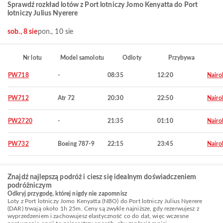
Sprawdź rozkład lotów z Port lotniczy Jomo Kenyatta do Port
lotniczy Julius Nyerere
sob., 8 sie
pon., 10 sie
Nr lotu
Model samolotu
Odloty
Przybywa
PW718
-
08:35
12:20
Nairo
PW712
Atr 72
20:30
22:50
Nairo
PW2720
-
21:35
01:10
Nairo
PW732
Boeing 787-9
22:15
23:45
Nairo
Znajdź najlepszą podróż i ciesz się idealnym doświadczeniem
podróżniczym
Odkryj przygodę, której nigdy nie zapomnisz
Loty z Port lotniczy Jomo Kenyatta (NBO) do Port lotniczy Julius Nyerere
(DAR) trwają około 1h 25m. Ceny są zwykle najniższe, gdy rezerwujesz z
wyprzedzeniem i zachowujesz elastyczność co do dat, więc wczesne