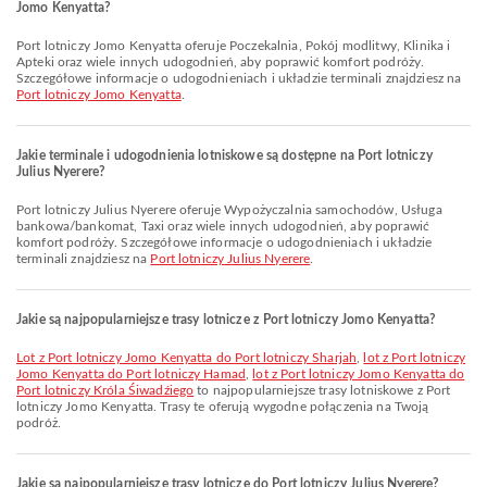
Jomo Kenyatta?
Port lotniczy Jomo Kenyatta oferuje Poczekalnia, Pokój modlitwy, Klinika i
Apteki oraz wiele innych udogodnień, aby poprawić komfort podróży.
Szczegółowe informacje o udogodnieniach i układzie terminali znajdziesz na
Port lotniczy Jomo Kenyatta
.
Jakie terminale i udogodnienia lotniskowe są dostępne na Port lotniczy
Julius Nyerere?
Port lotniczy Julius Nyerere oferuje Wypożyczalnia samochodów, Usługa
bankowa/bankomat, Taxi oraz wiele innych udogodnień, aby poprawić
komfort podróży. Szczegółowe informacje o udogodnieniach i układzie
terminali znajdziesz na
Port lotniczy Julius Nyerere
.
Jakie są najpopularniejsze trasy lotnicze z Port lotniczy Jomo Kenyatta?
lot z Port lotniczy Jomo Kenyatta do Port lotniczy Sharjah
,
lot z Port lotniczy
Jomo Kenyatta do Port lotniczy Hamad
,
lot z Port lotniczy Jomo Kenyatta do
Port lotniczy Króla Śiwadźiego
to najpopularniejsze trasy lotniskowe z Port
lotniczy Jomo Kenyatta. Trasy te oferują wygodne połączenia na Twoją
podróż.
Jakie są najpopularniejsze trasy lotnicze do Port lotniczy Julius Nyerere?