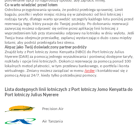
porównanie opcji to najprostszy sposób, aby zapłacić mniej.
Co warto wiedzieć przed lotem
Odrobina przygotowania sprawia, że podróż przebiega sprawniej. Limit
bagażu, posiłki i wybór miejsc różnią się w zależności od linii lotniczej i
rodzaju taryfy, dlatego warto sprawdzić szczegóły każdego lotu poniżej przed
rezerwacją tego, który pasuje do Twojej podróży. Po dokonaniu rezerwacji
zazwyczaj możesz odprawić się online przez aplikację linii lotniczej z
wyprzedzeniem lub przy stanowisku odprawy na lotnisku w dniu wylotu. Jeśli
Twoja trasa obejmuje przesiadkę, zaplanuj wystarczająco dużo czasu między
lotami, aby podróż przebiegała bez stresu.
Airpaz jako Twój doświadczony partner podróży
Znajdź loty z Port lotniczy Jomo Kenyatta (NBO) do Port lotniczy Julius
Nyerere (DAR) za pomocą jednego wyszukiwania i porównaj dostępne taryfy,
rozkłady i opcje linii lotniczych. Dokończ rezerwację za pomocą ponad 100
lokalnych metod płatności, w tym przelewu bankowego, e-portfela i konta
wirtualnego. Zmiany możesz zarządzać w menu
/order
i kontaktować się z
pomocą Airpaz 24/7, kiedy tylko potrzebujesz pomocy.
Lista dostępnych linii lotniczych z Port lotniczy Jomo Kenyatta do
Port lotniczy Julius Nyerere
Precision Air
Air Tanzania