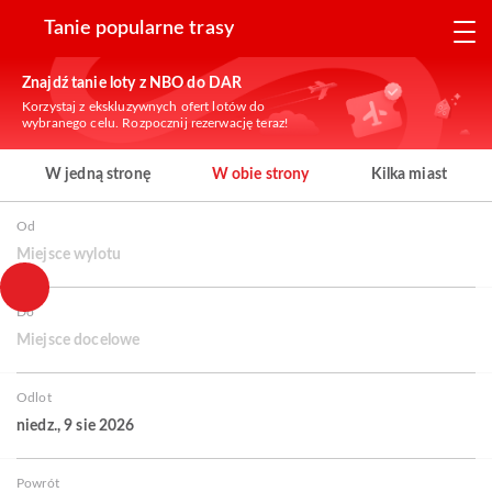
Tanie popularne trasy
Znajdź tanie loty z NBO do DAR
Korzystaj z ekskluzywnych ofert lotów do
wybranego celu. Rozpocznij rezerwację teraz!
W jedną stronę
W obie strony
Kilka miast
Od
Miejsce wylotu
Do
Miejsce docelowe
Odlot
niedz., 9 sie 2026
Powrót