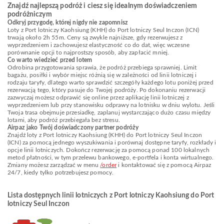
Znajdź najlepszą podróż i ciesz się idealnym doświadczeniem
podróżniczym
Odkryj przygodę, której nigdy nie zapomnisz
Loty z Port lotniczy Kaohsiung (KHH) do Port lotniczy Seul Inczon (ICN)
trwają około 2h 55m. Ceny są zwykle najniższe, gdy rezerwujesz z
wyprzedzeniem i zachowujesz elastyczność co do dat, więc wczesne
porównanie opcji to najprostszy sposób, aby zapłacić mniej.
Co warto wiedzieć przed lotem
Odrobina przygotowania sprawia, że podróż przebiega sprawniej. Limit
bagażu, posiłki i wybór miejsc różnią się w zależności od linii lotniczej i
rodzaju taryfy, dlatego warto sprawdzić szczegóły każdego lotu poniżej przed
rezerwacją tego, który pasuje do Twojej podróży. Po dokonaniu rezerwacji
zazwyczaj możesz odprawić się online przez aplikację linii lotniczej z
wyprzedzeniem lub przy stanowisku odprawy na lotnisku w dniu wylotu. Jeśli
Twoja trasa obejmuje przesiadkę, zaplanuj wystarczająco dużo czasu między
lotami, aby podróż przebiegała bez stresu.
Airpaz jako Twój doświadczony partner podróży
Znajdź loty z Port lotniczy Kaohsiung (KHH) do Port lotniczy Seul Inczon
(ICN) za pomocą jednego wyszukiwania i porównaj dostępne taryfy, rozkłady i
opcje linii lotniczych. Dokończ rezerwację za pomocą ponad 100 lokalnych
metod płatności, w tym przelewu bankowego, e-portfela i konta wirtualnego.
Zmiany możesz zarządzać w menu
/order
i kontaktować się z pomocą Airpaz
24/7, kiedy tylko potrzebujesz pomocy.
Lista dostępnych linii lotniczych z Port lotniczy Kaohsiung do Port
lotniczy Seul Inczon