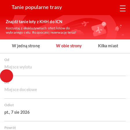
Tanie popularne trasy
Znajdź tanie loty z KHH do ICN
Korzystaj z ekskluzywnych ofert lotów do
wybranego celu. Rozpocznij rezerwację teraz!
W jedną stronę
W obie strony
Kilka miast
Od
Miejsce wylotu
Do
Miejsce docelowe
Odlot
pt., 7 sie 2026
Powrót