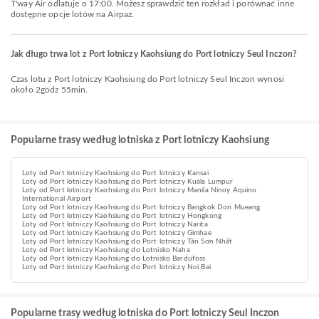
T'way Air odlatuje o 17:00. Możesz sprawdzić ten rozkład i porównać inne
dostępne opcje lotów na Airpaz.
Jak długo trwa lot z Port lotniczy Kaohsiung do Port lotniczy Seul Inczon?
Czas lotu z Port lotniczy Kaohsiung do Port lotniczy Seul Inczon wynosi
około 2godz 55min.
Popularne trasy według lotniska z Port lotniczy Kaohsiung
Loty od Port lotniczy Kaohsiung do Port lotniczy Kansai
Loty od Port lotniczy Kaohsiung do Port lotniczy Kuala Lumpur
Loty od Port lotniczy Kaohsiung do Port lotniczy Manila Ninoy Aquino
International Airport
Loty od Port lotniczy Kaohsiung do Port lotniczy Bangkok Don Mueang
Loty od Port lotniczy Kaohsiung do Port lotniczy Hongkong
Loty od Port lotniczy Kaohsiung do Port lotniczy Narita
Loty od Port lotniczy Kaohsiung do Port lotniczy Gimhae
Loty od Port lotniczy Kaohsiung do Port lotniczy Tân Sơn Nhất
Loty od Port lotniczy Kaohsiung do Lotnisko Naha
Loty od Port lotniczy Kaohsiung do Lotnisko Bardufoss
Loty od Port lotniczy Kaohsiung do Port lotniczy Noi Bai
Popularne trasy według lotniska do Port lotniczy Seul Inczon