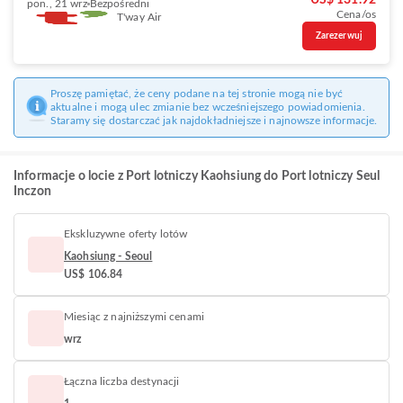
US$ 131.92
pon., 21 wrz
Bezpośredni
Cena/os
T'way Air
Zarezerwuj
Proszę pamiętać, że ceny podane na tej stronie mogą nie być
aktualne i mogą ulec zmianie bez wcześniejszego powiadomienia.
Staramy się dostarczać jak najdokładniejsze i najnowsze informacje.
Informacje o locie z Port lotniczy Kaohsiung do Port lotniczy Seul
Inczon
Ekskluzywne oferty lotów
Kaohsiung - Seoul
US$ 106.84
Miesiąc z najniższymi cenami
wrz
Łączna liczba destynacji