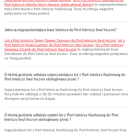
Kaohsiung do Port lotniczy Kuala Lumpur
,
lot z Port lotniczy Kaohsiung do
Port lotniczy Manila Ninoy Aquino International Airport
to najpopularniejsze
trasy lotniskowe z Port lotniczy Kaohsiung. Trasy te oferują wygodne
połączenia na Twoją podróż.
Jakie są najpopularniejsze trasy lotnicze do Port lotniczy Seul Inczon?
lot z Port lotniczy Tajpej Taiwan Taoyuan do Port lotniczy Seul Inczon
,
lot z
Port lotniczy Kuala Lumpur do Port lotniczy Seul Inczon
,
lot z Port lotniczy
Singapur Changi do Port lotniczy Seul Inczon
to najpopularniejsze trasy
lotniskowe do Port lotniczy Seul Inczon. Trasy te oferują wygodne połączenia
na Twoją podróż.
O której godzinie odlatuje najwcześniejszy lot z Port lotniczy Kaohsiung do
Port lotniczy Seul Inczon obsługiwany przez ?
Najwcześniejszy lot z Port lotniczy Kaohsiung do Port lotniczy Seul Inczon
linią EVA Air odlatuje o 06:50. Możesz sprawdzić ten rozkład i porównać inne
dostępne opcje lotów na Airpaz.
O której godzinie odlatuje ostatni lot z Port lotniczy Kaohsiung do Port
lotniczy Seul Inczon obsługiwany przez ?
Najpóźniejszy lot z Port lotniczy Kaohsiung do Port lotniczy Seul Inczon linią