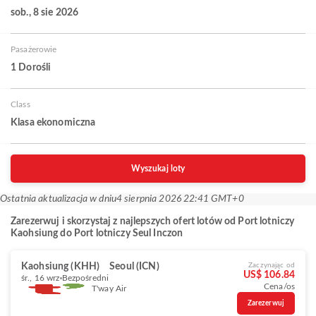
sob., 8 sie 2026
Pasażerowie
1 Dorośli
Class
Klasa ekonomiczna
Wyszukaj loty
Ostatnia aktualizacja w dniu
4 sierpnia 2026 22:41 GMT+0
Zarezerwuj i skorzystaj z najlepszych ofert lotów od Port lotniczy
Kaohsiung do Port lotniczy Seul Inczon
Kaohsiung (KHH)
Seoul (ICN)
Zaczynając od
US$ 106.84
śr., 16 wrz
Bezpośredni
Cena/os
T'way Air
Zarezerwuj