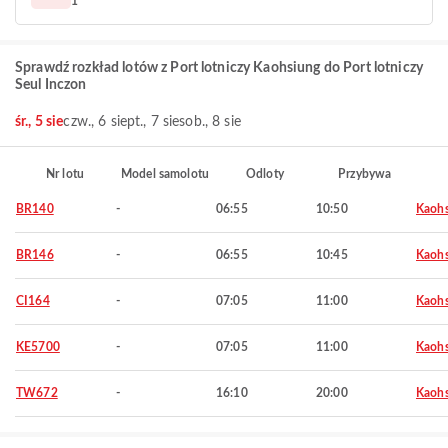
1
Sprawdź rozkład lotów z Port lotniczy Kaohsiung do Port lotniczy
Seul Inczon
śr., 5 sie
czw., 6 sie
pt., 7 sie
sob., 8 sie
Nr lotu
Model samolotu
Odloty
Przybywa
BR140
-
06:55
10:50
Kaohs
BR146
-
06:55
10:45
Kaohs
CI164
-
07:05
11:00
Kaohs
KE5700
-
07:05
11:00
Kaohs
TW672
-
16:10
20:00
Kaohs