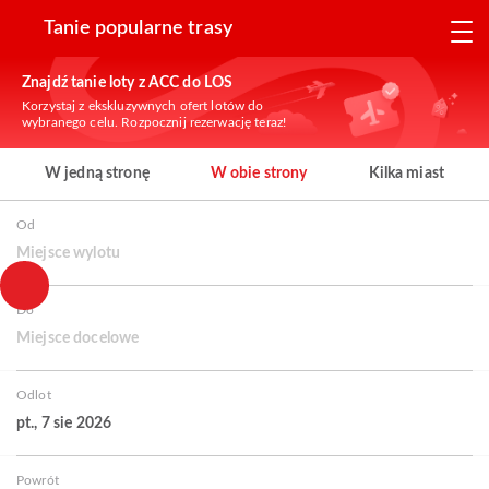
Tanie popularne trasy
Znajdź tanie loty z ACC do LOS
Korzystaj z ekskluzywnych ofert lotów do
wybranego celu. Rozpocznij rezerwację teraz!
W jedną stronę
W obie strony
Kilka miast
Od
Miejsce wylotu
Do
Miejsce docelowe
Odlot
pt., 7 sie 2026
Powrót