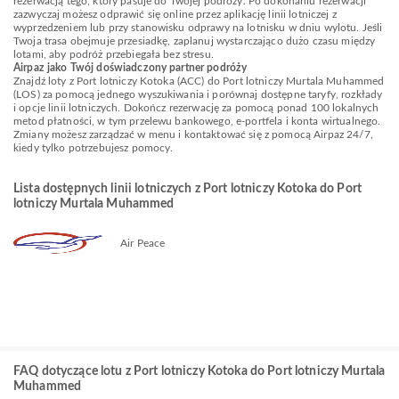
rezerwacją tego, który pasuje do Twojej podróży. Po dokonaniu rezerwacji
zazwyczaj możesz odprawić się online przez aplikację linii lotniczej z
wyprzedzeniem lub przy stanowisku odprawy na lotnisku w dniu wylotu. Jeśli
Twoja trasa obejmuje przesiadkę, zaplanuj wystarczająco dużo czasu między
lotami, aby podróż przebiegała bez stresu.
Airpaz jako Twój doświadczony partner podróży
Znajdź loty z Port lotniczy Kotoka (ACC) do Port lotniczy Murtala Muhammed
(LOS) za pomocą jednego wyszukiwania i porównaj dostępne taryfy, rozkłady
i opcje linii lotniczych. Dokończ rezerwację za pomocą ponad 100 lokalnych
metod płatności, w tym przelewu bankowego, e-portfela i konta wirtualnego.
Zmiany możesz zarządzać w menu i kontaktować się z pomocą Airpaz 24/7,
kiedy tylko potrzebujesz pomocy.
Lista dostępnych linii lotniczych z Port lotniczy Kotoka do Port
lotniczy Murtala Muhammed
Air Peace
FAQ dotyczące lotu z Port lotniczy Kotoka do Port lotniczy Murtala
Muhammed