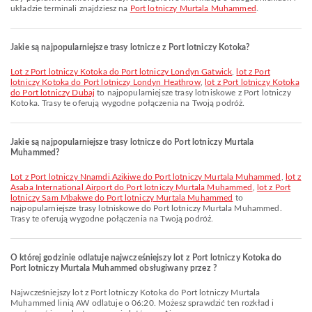
układzie terminali znajdziesz na
Port lotniczy Murtala Muhammed
.
Jakie są najpopularniejsze trasy lotnicze z Port lotniczy Kotoka?
lot z Port lotniczy Kotoka do Port lotniczy Londyn Gatwick
,
lot z Port
lotniczy Kotoka do Port lotniczy Londyn Heathrow
,
lot z Port lotniczy Kotoka
do Port lotniczy Dubaj
to najpopularniejsze trasy lotniskowe z Port lotniczy
Kotoka. Trasy te oferują wygodne połączenia na Twoją podróż.
Jakie są najpopularniejsze trasy lotnicze do Port lotniczy Murtala
Muhammed?
lot z Port lotniczy Nnamdi Azikiwe do Port lotniczy Murtala Muhammed
,
lot z
Asaba International Airport do Port lotniczy Murtala Muhammed
,
lot z Port
lotniczy Sam Mbakwe do Port lotniczy Murtala Muhammed
to
najpopularniejsze trasy lotniskowe do Port lotniczy Murtala Muhammed.
Trasy te oferują wygodne połączenia na Twoją podróż.
O której godzinie odlatuje najwcześniejszy lot z Port lotniczy Kotoka do
Port lotniczy Murtala Muhammed obsługiwany przez ?
Najwcześniejszy lot z Port lotniczy Kotoka do Port lotniczy Murtala
Muhammed linią AW odlatuje o 06:20. Możesz sprawdzić ten rozkład i