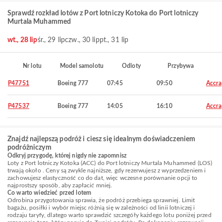
Sprawdź rozkład lotów z Port lotniczy Kotoka do Port lotniczy
Murtala Muhammed
wt., 28 lip
śr., 29 lip
czw., 30 lip
pt., 31 lip
Nr lotu
Model samolotu
Odloty
Przybywa
P47751
Boeing 777
07:45
09:50
Accra
P47537
Boeing 777
14:05
16:10
Accra
Znajdź najlepszą podróż i ciesz się idealnym doświadczeniem
podróżniczym
Odkryj przygodę, której nigdy nie zapomnisz
Loty z Port lotniczy Kotoka (ACC) do Port lotniczy Murtala Muhammed (LOS)
trwają około . Ceny są zwykle najniższe, gdy rezerwujesz z wyprzedzeniem i
zachowujesz elastyczność co do dat, więc wczesne porównanie opcji to
najprostszy sposób, aby zapłacić mniej.
Co warto wiedzieć przed lotem
Odrobina przygotowania sprawia, że podróż przebiega sprawniej. Limit
bagażu, posiłki i wybór miejsc różnią się w zależności od linii lotniczej i
rodzaju taryfy, dlatego warto sprawdzić szczegóły każdego lotu poniżej przed