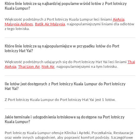
Które linie lotnicze są najbardziej popularne wśród lotów z Port lotniczy
Kuala Lumpur?
Większość podróżnych z Port lotniczy Kuala Lumpur leci liniami
AirAsia
,
Malaysia Airlines
,
Batik Air Malaysia
, najpopularniejszymi liniami dla odlotów
z tego lotniska.
Które linie lotnicze są najpopularniejsze w przypadku lotów do Port
lotniczy Hat Yai?
Większość podróżnych udających się do Port lotniczy Hat Yai leci liniami
Thai
AirAsia
,
Thai Lion Air
,
Nok Air
, najpopularniejszymi na tym lotnisku.
Ile lotów jest dostępnych z Port lotniczy Kuala Lumpur do Port lotniczy
Hat Yai?
Z Port lotniczy Kuala Lumpur do Port lotniczy Hat Yai jest 1 lotów.
Jakie terminale i udogodnienia lotniskowe są dostępne na Port lotniczy
Kuala Lumpur?
Port lotniczy Kuala Lumpur oferuje Klinika i Apteki, Poczekalnia, Restauracje
oraz wiele innych udogodnień, aby poprawić komfort podróży. Szczegółowe