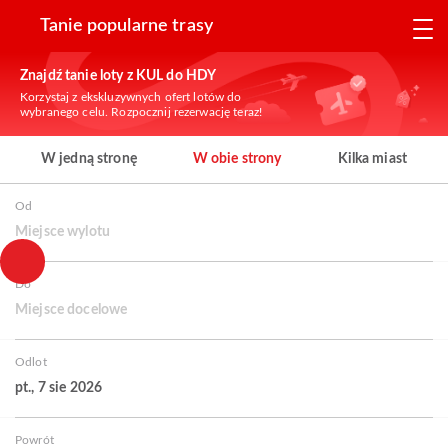
Tanie popularne trasy
Znajdź tanie loty z KUL do HDY
Korzystaj z ekskluzywnych ofert lotów do
wybranego celu. Rozpocznij rezerwację teraz!
W jedną stronę
W obie strony
Kilka miast
Od
Miejsce wylotu
Do
Miejsce docelowe
Odlot
pt., 7 sie 2026
Powrót