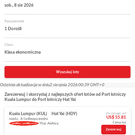
sob., 8 sie 2026
Pasażerowie
1 Dorośli
Class
Klasa ekonomiczna
Wyszukaj loty
Ostatnia aktualizacja w dniu
2 sierpnia 2026 00:39 GMT+0
Zarezerwuj i skorzystaj z najlepszych ofert lotów od Port lotniczy
Kuala Lumpur do Port lotniczy Hat Yai
Kuala Lumpur (KUL)
Hat Yai (HDY)
Zaczynając od
US$ 55.81
niedz., 8 lis
Bezpośredni
Cena/os
Thai AirAsia
Zarezerwuj