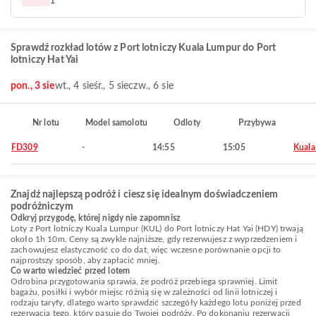
1
Sprawdź rozkład lotów z Port lotniczy Kuala Lumpur do Port
lotniczy Hat Yai
pon., 3 sie
wt., 4 sie
śr., 5 sie
czw., 6 sie
Nr lotu
Model samolotu
Odloty
Przybywa
FD309
-
14:55
15:05
Kuala
Znajdź najlepszą podróż i ciesz się idealnym doświadczeniem
podróżniczym
Odkryj przygodę, której nigdy nie zapomnisz
Loty z Port lotniczy Kuala Lumpur (KUL) do Port lotniczy Hat Yai (HDY) trwają
około 1h 10m. Ceny są zwykle najniższe, gdy rezerwujesz z wyprzedzeniem i
zachowujesz elastyczność co do dat, więc wczesne porównanie opcji to
najprostszy sposób, aby zapłacić mniej.
Co warto wiedzieć przed lotem
Odrobina przygotowania sprawia, że podróż przebiega sprawniej. Limit
bagażu, posiłki i wybór miejsc różnią się w zależności od linii lotniczej i
rodzaju taryfy, dlatego warto sprawdzić szczegóły każdego lotu poniżej przed
rezerwacją tego, który pasuje do Twojej podróży. Po dokonaniu rezerwacji