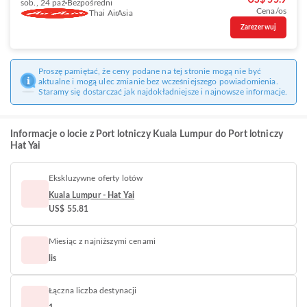
US$ 55.9
sob., 24 paź
Bezpośredni
Cena/os
Thai AirAsia
Zarezerwuj
Proszę pamiętać, że ceny podane na tej stronie mogą nie być
aktualne i mogą ulec zmianie bez wcześniejszego powiadomienia.
Staramy się dostarczać jak najdokładniejsze i najnowsze informacje.
Informacje o locie z Port lotniczy Kuala Lumpur do Port lotniczy
Hat Yai
Ekskluzywne oferty lotów
Kuala Lumpur - Hat Yai
US$ 55.81
Miesiąc z najniższymi cenami
lis
Łączna liczba destynacji