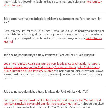
informacje o udogodnieniach i układzie terminali znajdziesz na
Port lotniczy
Kuala Lumpur
.
Jakie terminale i udogodnienia lotniskowe są dostępne na Port lotniczy Hat
Yai?
Port lotniczy Hat Yai oferuje Lounge, Restauracje, Usługa bankowa/bankomat
oraz wiele innych udogodnień, aby poprawić komfort podróży. Szczegółowe
informacje o udogodnieniach i układzie terminali znajdziesz na
Port lotniczy
Hat Yai
.
Jakie są najpopularniejsze trasy lotnicze z Port lotniczy Kuala Lumpur?
lot z Port lotniczy Kuala Lumpur do Port lotniczy Kota Kinabalu
,
lot z Port
lotniczy Kuala Lumpur do Port lotniczy Soekarno–Hatta
,
lot z Port lotniczy
Kuala Lumpur do Port lotniczy Kuching
to najpopularniejsze trasy lotniskowe
z Port lotniczy Kuala Lumpur. Trasy te oferują wygodne połączenia na Twoją
podróż.
Jakie są najpopularniejsze trasy lotnicze do Port lotniczy Hat Yai?
lot z Port lotniczy Bangkok Don Mueang do Port lotniczy Hat Yai
,
lot z Port
lotniczy Bangkok Suvarnabhumi do Port lotniczy Hat Yai
to najpopularniejsze
trasy lotniskowe do Port lotniczy Hat Yai. Trasy te oferują wygodne