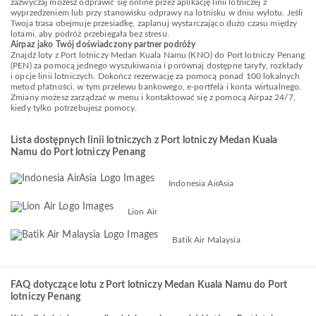
zazwyczaj możesz odprawić się online przez aplikację linii lotniczej z
wyprzedzeniem lub przy stanowisku odprawy na lotnisku w dniu wylotu. Jeśli
Twoja trasa obejmuje przesiadkę, zaplanuj wystarczająco dużo czasu między
lotami, aby podróż przebiegała bez stresu.
Airpaz jako Twój doświadczony partner podróży
Znajdź loty z Port lotniczy Medan Kuala Namu (KNO) do Port lotniczy Penang
(PEN) za pomocą jednego wyszukiwania i porównaj dostępne taryfy, rozkłady
i opcje linii lotniczych. Dokończ rezerwację za pomocą ponad 100 lokalnych
metod płatności, w tym przelewu bankowego, e-portfela i konta wirtualnego.
Zmiany możesz zarządzać w menu i kontaktować się z pomocą Airpaz 24/7,
kiedy tylko potrzebujesz pomocy.
Lista dostępnych linii lotniczych z Port lotniczy Medan Kuala
Namu do Port lotniczy Penang
Indonesia AirAsia
Lion Air
Batik Air Malaysia
FAQ dotyczące lotu z Port lotniczy Medan Kuala Namu do Port
lotniczy Penang