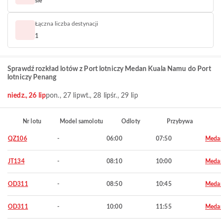
sie
Łączna liczba destynacji
1
Sprawdź rozkład lotów z Port lotniczy Medan Kuala Namu do Port
lotniczy Penang
niedz., 26 lip
pon., 27 lip
wt., 28 lip
śr., 29 lip
Nr lotu
Model samolotu
Odloty
Przybywa
QZ106
-
06:00
07:50
Meda
JT134
-
08:10
10:00
Meda
OD311
-
08:50
10:45
Meda
OD311
-
10:00
11:55
Meda