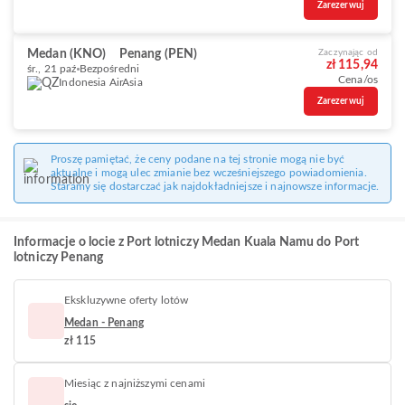
Zarezerwuj
Medan (KNO)
Penang (PEN)
Zaczynając od
zł 115,94
śr., 21 paź
Bezpośredni
Cena/os
Indonesia AirAsia
Zarezerwuj
Proszę pamiętać, że ceny podane na tej stronie mogą nie być
aktualne i mogą ulec zmianie bez wcześniejszego powiadomienia.
Staramy się dostarczać jak najdokładniejsze i najnowsze informacje.
Informacje o locie z Port lotniczy Medan Kuala Namu do Port
lotniczy Penang
Ekskluzywne oferty lotów
Medan - Penang
zł 115
Miesiąc z najniższymi cenami