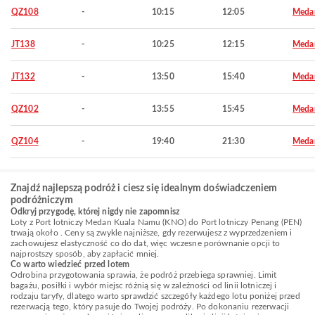
QZ108
-
10:15
12:05
Meda
JT138
-
10:25
12:15
Meda
JT132
-
13:50
15:40
Meda
QZ102
-
13:55
15:45
Meda
QZ104
-
19:40
21:30
Meda
Znajdź najlepszą podróż i ciesz się idealnym doświadczeniem
podróżniczym
Odkryj przygodę, której nigdy nie zapomnisz
Loty z Port lotniczy Medan Kuala Namu (KNO) do Port lotniczy Penang (PEN)
trwają około . Ceny są zwykle najniższe, gdy rezerwujesz z wyprzedzeniem i
zachowujesz elastyczność co do dat, więc wczesne porównanie opcji to
najprostszy sposób, aby zapłacić mniej.
Co warto wiedzieć przed lotem
Odrobina przygotowania sprawia, że podróż przebiega sprawniej. Limit
bagażu, posiłki i wybór miejsc różnią się w zależności od linii lotniczej i
rodzaju taryfy, dlatego warto sprawdzić szczegóły każdego lotu poniżej przed
rezerwacją tego, który pasuje do Twojej podróży. Po dokonaniu rezerwacji