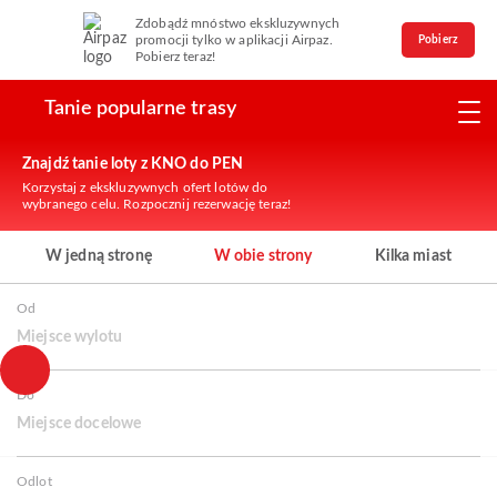
Zdobądź mnóstwo ekskluzywnych
promocji tylko w aplikacji Airpaz.
Pobierz
Pobierz teraz!
Tanie popularne trasy
Znajdź tanie loty z KNO do PEN
Korzystaj z ekskluzywnych ofert lotów do
wybranego celu. Rozpocznij rezerwację teraz!
W jedną stronę
W obie strony
Kilka miast
Od
Miejsce wylotu
Do
Miejsce docelowe
Odlot