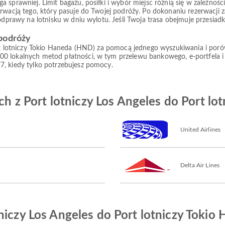
prawniej. Limit bagażu, posiłki i wybór miejsc różnią się w zależności od
rwacją tego, który pasuje do Twojej podróży. Po dokonaniu rezerwacji z
 odprawy na lotnisku w dniu wylotu. Jeśli Twoja trasa obejmuje przesiad
 podróży
rt lotniczy Tokio Haneda (HND) za pomocą jednego wyszukiwania i porówna
00 lokalnych metod płatności, w tym przelewu bankowego, e-portfela i
7, kiedy tylko potrzebujesz pomocy.
ych z Port lotniczy Los Angeles do Port l
United Airlines
Delta Air Lines
niczy Los Angeles do Port lotniczy Tokio