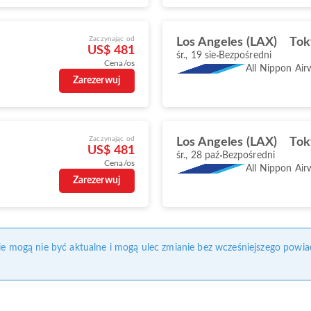
Zaczynając od
Los Angeles (LAX)
Tok
US$ 481
śr., 19 sie
Bezpośredni
Cena/os
All Nippon Air
Zarezerwuj
Zaczynając od
Los Angeles (LAX)
Tok
US$ 481
śr., 28 paź
Bezpośredni
Cena/os
All Nippon Air
Zarezerwuj
nie mogą nie być aktualne i mogą ulec zmianie bez wcześniejszego powia