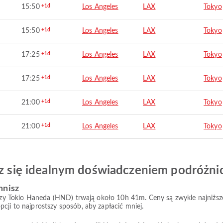
15:50
+1d
Los Angeles
LAX
Tokyo
15:50
+1d
Los Angeles
LAX
Tokyo
17:25
+1d
Los Angeles
LAX
Tokyo
17:25
+1d
Los Angeles
LAX
Tokyo
21:00
+1d
Los Angeles
LAX
Tokyo
21:00
+1d
Los Angeles
LAX
Tokyo
esz się idealnym doświadczeniem podróżn
mnisz
niczy Tokio Haneda (HND) trwają około 10h 41m. Ceny są zwykle najniżs
cji to najprostszy sposób, aby zapłacić mniej.