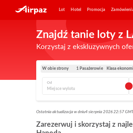
Lot
Hotel
Promocja
Zamówieni
Znajdź tanie loty z
Korzystaj z ekskluzywnych ofe
W obie strony
Klasa ekonom
1 Pasażerowie
Od
Ostatnia aktualizacja w dniu
4 sierpnia 2026 22:57 GM
Zarezerwuj i skorzystaj z najl