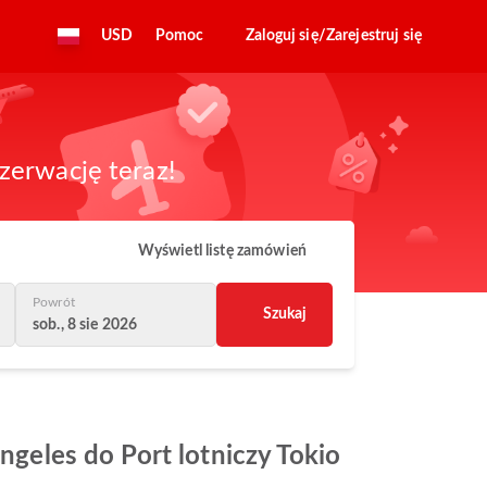
USD
Pomoc
Zaloguj się/Zarejestruj się
zerwację teraz!
Wyświetl listę zamówień
Powrót
Szukaj
sob., 8 sie 2026
Angeles do Port lotniczy Tokio