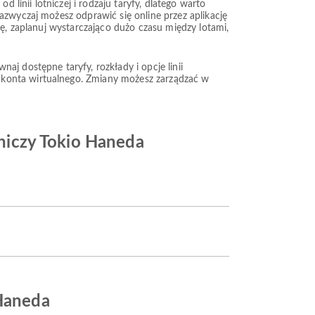
 linii lotniczej i rodzaju taryfy, dlatego warto
azwyczaj możesz odprawić się online przez aplikację
kę, zaplanuj wystarczająco dużo czasu między lotami,
j dostępne taryfy, rozkłady i opcje linii
 konta wirtualnego. Zmiany możesz zarządzać w
otniczy Tokio Haneda
 Haneda