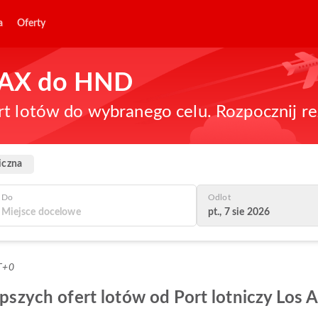
a
Oferty
 LAX do HND
rt lotów do wybranego celu. Rozpocznij re
iczna
Do
Odlot
pt., 7 sie 2026
T+0
epszych ofert lotów od Port lotniczy Los 