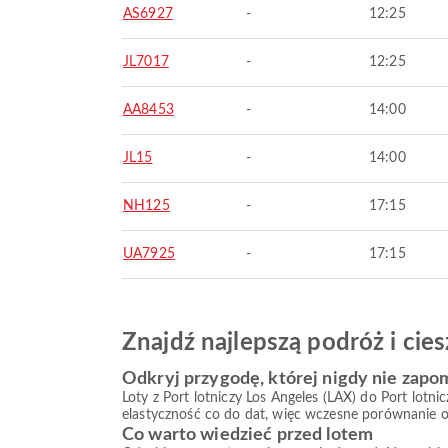
AS6927
-
12:25
JL7017
-
12:25
AA8453
-
14:00
JL15
-
14:00
NH125
-
17:15
UA7925
-
17:15
Znajdź najlepszą podróż i ci
Odkryj przygodę, której nigdy nie zapo
Loty z Port lotniczy Los Angeles (LAX) do Port lot
elastyczność co do dat, więc wczesne porównanie op
Co warto wiedzieć przed lotem