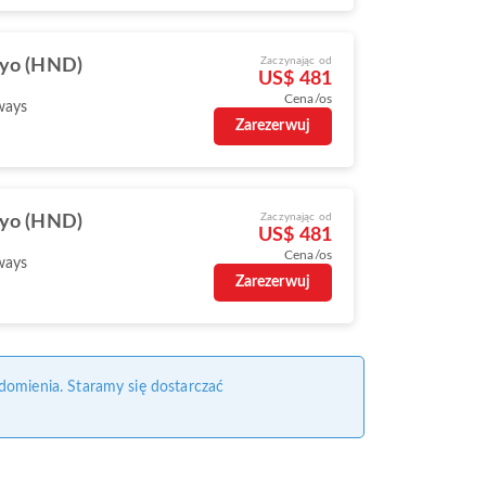
Zaczynając od
yo (HND)
US$ 481
Cena/os
ways
Zarezerwuj
Zaczynając od
yo (HND)
US$ 481
Cena/os
ways
Zarezerwuj
domienia. Staramy się dostarczać