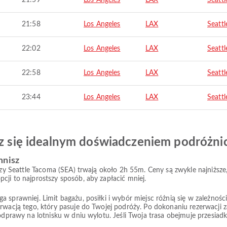
21:59
Los Angeles
LAX
Seattl
21:58
Los Angeles
LAX
Seattl
22:02
Los Angeles
LAX
Seattl
22:58
Los Angeles
LAX
Seattl
23:44
Los Angeles
LAX
Seattl
esz się idealnym doświadczeniem podróżn
mnisz
iczy Seattle Tacoma (SEA) trwają około 2h 55m. Ceny są zwykle najniższ
cji to najprostszy sposób, aby zapłacić mniej.
prawniej. Limit bagażu, posiłki i wybór miejsc różnią się w zależności od
rwacją tego, który pasuje do Twojej podróży. Po dokonaniu rezerwacji z
 odprawy na lotnisku w dniu wylotu. Jeśli Twoja trasa obejmuje przesiad