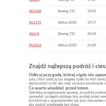
UA684
Boeing 787
19:07
AS1368
Boeing 737
19:09
DL1551
Airbus A350
19:17
AS614
Boeing 737
20:09
DL2616
Airbus A350
21:00
Znajdź najlepszą podróż i ci
Odkryj przygodę, której nigdy nie zapo
Loty z Port lotniczy Los Angeles (LAX) do Port lotn
elastyczność co do dat, więc wczesne porównanie op
Co warto wiedzieć przed lotem
Odrobina przygotowania sprawia, że podróż przebiega s
sprawdzić szczegóły każdego lotu poniżej przed reze
linii lotniczej z wyprzedzeniem lub przy stanowisku
aby podróż przebiegała bez stresu.