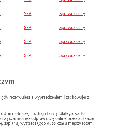
e
SEA
Sprawdź ceny
e
SEA
Sprawdź ceny
e
SEA
Sprawdź ceny
e
SEA
Sprawdź ceny
e
SEA
Sprawdź ceny
iczym
e, gdy rezerwujesz z wyprzedzeniem i zachowujesz
 linii lotniczej i rodzaju taryfy, dlatego warto
azwyczaj możesz odprawić się online przez aplikację
kę, zaplanuj wystarczająco dużo czasu między lotami,