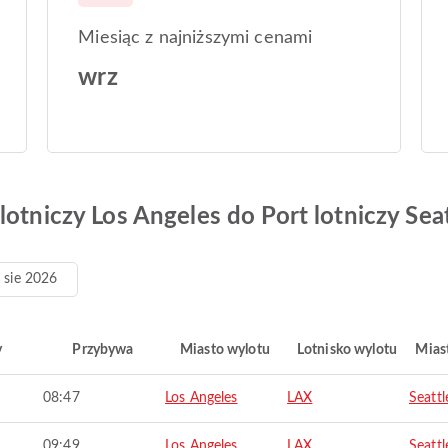
Miesiąc z najniższymi cenami
wrz
lotniczy Los Angeles do Port lotniczy Sea
 5 sie 2026
y
Przybywa
Miasto wylotu
Lotnisko wylotu
Mias
08:47
Los Angeles
LAX
Seattl
09:49
Los Angeles
LAX
Seattl