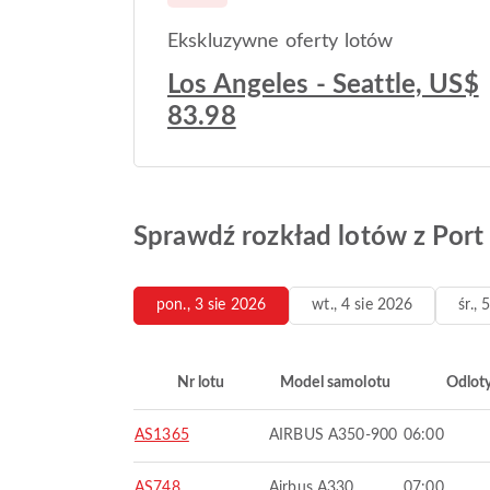
Ekskluzywne oferty lotów
Los Angeles - Seattle, US$
83.98
Sprawdź rozkład lotów z Port 
pon., 3 sie 2026
wt., 4 sie 2026
śr.,
Nr lotu
Model samolotu
Odlot
AS1365
AIRBUS A350-900
06:00
AS748
Airbus A330
07:00