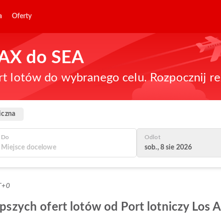
a
Oferty
 LAX do SEA
rt lotów do wybranego celu. Rozpocznij re
iczna
Do
Odlot
sob., 8 sie 2026
T+0
epszych ofert lotów od Port lotniczy Los 