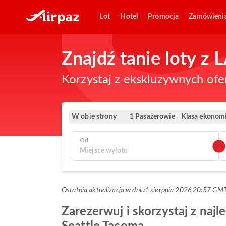
Lot
Hotel
Promocja
Zamówieni
Znajdź tanie loty z
Korzystaj z ekskluzywnych ofe
W obie strony
Klasa ekonom
1 Pasażerowie
Od
Ostatnia aktualizacja w dniu
1 sierpnia 2026 20:57 GM
Zarezerwuj i skorzystaj z najl