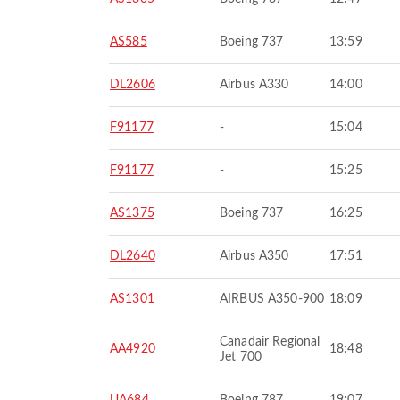
AS585
Boeing 737
13:59
DL2606
Airbus A330
14:00
F91177
-
15:04
F91177
-
15:25
AS1375
Boeing 737
16:25
DL2640
Airbus A350
17:51
AS1301
AIRBUS A350-900
18:09
Canadair Regional
AA4920
18:48
Jet 700