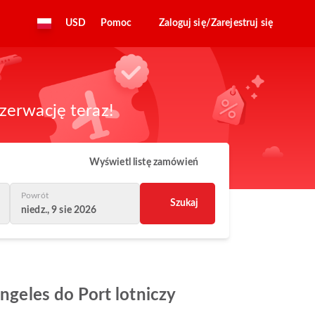
USD
Pomoc
Zaloguj się/Zarejestruj się
zerwację teraz!
Wyświetl listę zamówień
Powrót
Szukaj
niedz., 9 sie 2026
Angeles do Port lotniczy