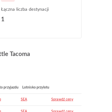
Łączna liczba destynacji
1
ttle Tacoma
to przyjazdu
Lotnisko przylotu
e
SEA
Sprawdź ceny
e
SEA
Sprawdź ceny