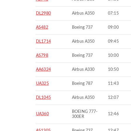
DL2980
Airbus A350
07:15
AS482
Boeing 737
09:00
DL1714
Airbus A350
09:45
AS798
Boeing 737
10:00
AA6324
Airbus A330
10:50
UA325
Boeing 787
11:43
DL1045
Airbus A350
12:07
BOEING 777-
UA360
12:46
300ER
AS1305
Boeing 737
12:47