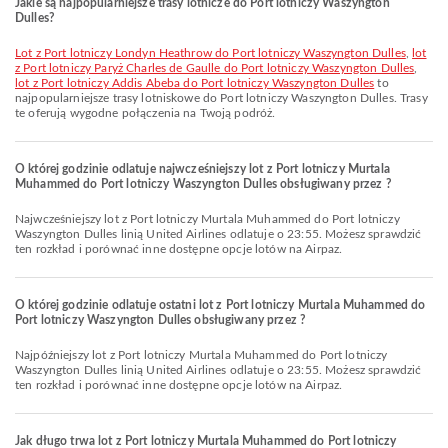
Jakie są najpopularniejsze trasy lotnicze do Port lotniczy Waszyngton
Dulles?
lot z Port lotniczy Londyn Heathrow do Port lotniczy Waszyngton Dulles
,
lot
z Port lotniczy Paryż Charles de Gaulle do Port lotniczy Waszyngton Dulles
,
lot z Port lotniczy Addis Abeba do Port lotniczy Waszyngton Dulles
to
najpopularniejsze trasy lotniskowe do Port lotniczy Waszyngton Dulles. Trasy
te oferują wygodne połączenia na Twoją podróż.
O której godzinie odlatuje najwcześniejszy lot z Port lotniczy Murtala
Muhammed do Port lotniczy Waszyngton Dulles obsługiwany przez ?
Najwcześniejszy lot z Port lotniczy Murtala Muhammed do Port lotniczy
Waszyngton Dulles linią United Airlines odlatuje o 23:55. Możesz sprawdzić
ten rozkład i porównać inne dostępne opcje lotów na Airpaz.
O której godzinie odlatuje ostatni lot z Port lotniczy Murtala Muhammed do
Port lotniczy Waszyngton Dulles obsługiwany przez ?
Najpóźniejszy lot z Port lotniczy Murtala Muhammed do Port lotniczy
Waszyngton Dulles linią United Airlines odlatuje o 23:55. Możesz sprawdzić
ten rozkład i porównać inne dostępne opcje lotów na Airpaz.
Jak długo trwa lot z Port lotniczy Murtala Muhammed do Port lotniczy