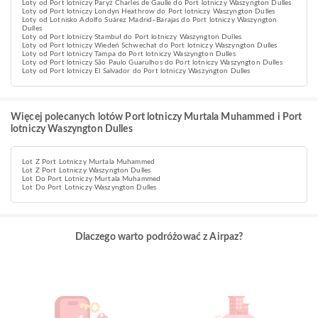
Loty od Port lotniczy Paryż Charles de Gaulle do Port lotniczy Waszyngton Dulles
Loty od Port lotniczy Londyn Heathrow do Port lotniczy Waszyngton Dulles
Loty od Lotnisko Adolfo Suárez Madrid–Barajas do Port lotniczy Waszyngton
Dulles
Loty od Port lotniczy Stambuł do Port lotniczy Waszyngton Dulles
Loty od Port lotniczy Wiedeń Schwechat do Port lotniczy Waszyngton Dulles
Loty od Port lotniczy Tampa do Port lotniczy Waszyngton Dulles
Loty od Port lotniczy São Paulo Guarulhos do Port lotniczy Waszyngton Dulles
Loty od Port lotniczy El Salvador do Port lotniczy Waszyngton Dulles
Więcej polecanych lotów Port lotniczy Murtala Muhammed i Port
lotniczy Waszyngton Dulles
Lot Z Port Lotniczy Murtala Muhammed
Lot Z Port Lotniczy Waszyngton Dulles
Lot Do Port Lotniczy Murtala Muhammed
Lot Do Port Lotniczy Waszyngton Dulles
Dlaczego warto podróżować z Airpaz?