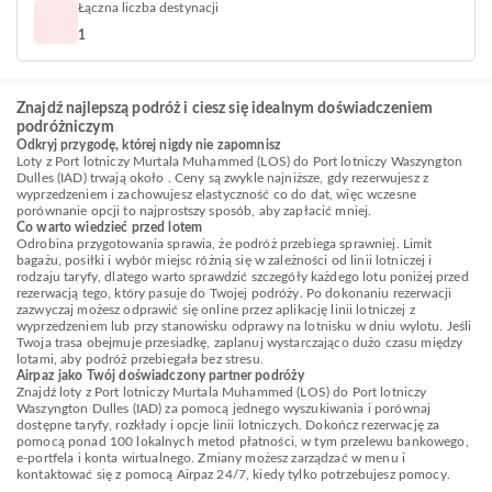
Łączna liczba destynacji
1
Znajdź najlepszą podróż i ciesz się idealnym doświadczeniem
podróżniczym
Odkryj przygodę, której nigdy nie zapomnisz
Loty z Port lotniczy Murtala Muhammed (LOS) do Port lotniczy Waszyngton
Dulles (IAD) trwają około . Ceny są zwykle najniższe, gdy rezerwujesz z
wyprzedzeniem i zachowujesz elastyczność co do dat, więc wczesne
porównanie opcji to najprostszy sposób, aby zapłacić mniej.
Co warto wiedzieć przed lotem
Odrobina przygotowania sprawia, że podróż przebiega sprawniej. Limit
bagażu, posiłki i wybór miejsc różnią się w zależności od linii lotniczej i
rodzaju taryfy, dlatego warto sprawdzić szczegóły każdego lotu poniżej przed
rezerwacją tego, który pasuje do Twojej podróży. Po dokonaniu rezerwacji
zazwyczaj możesz odprawić się online przez aplikację linii lotniczej z
wyprzedzeniem lub przy stanowisku odprawy na lotnisku w dniu wylotu. Jeśli
Twoja trasa obejmuje przesiadkę, zaplanuj wystarczająco dużo czasu między
lotami, aby podróż przebiegała bez stresu.
Airpaz jako Twój doświadczony partner podróży
Znajdź loty z Port lotniczy Murtala Muhammed (LOS) do Port lotniczy
Waszyngton Dulles (IAD) za pomocą jednego wyszukiwania i porównaj
dostępne taryfy, rozkłady i opcje linii lotniczych. Dokończ rezerwację za
pomocą ponad 100 lokalnych metod płatności, w tym przelewu bankowego,
e-portfela i konta wirtualnego. Zmiany możesz zarządzać w menu i
kontaktować się z pomocą Airpaz 24/7, kiedy tylko potrzebujesz pomocy.