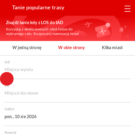
Tanie popularne trasy
Znajdź tanie loty z LOS do IAD
Korzystaj z ekskluzywnych ofert lotów do
wybranego celu. Rozpocznij rezerwację teraz!
W jedną stronę
W obie strony
Kilka miast
Od
Miejsce wylotu
Do
Miejsce docelowe
Odlot
pon., 10 sie 2026
Powrót