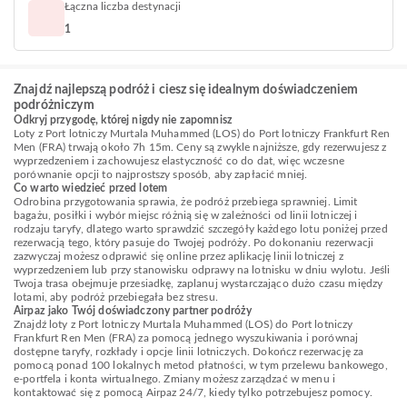
Łączna liczba destynacji
1
Znajdź najlepszą podróż i ciesz się idealnym doświadczeniem
podróżniczym
Odkryj przygodę, której nigdy nie zapomnisz
Loty z Port lotniczy Murtala Muhammed (LOS) do Port lotniczy Frankfurt Ren
Men (FRA) trwają około 7h 15m. Ceny są zwykle najniższe, gdy rezerwujesz z
wyprzedzeniem i zachowujesz elastyczność co do dat, więc wczesne
porównanie opcji to najprostszy sposób, aby zapłacić mniej.
Co warto wiedzieć przed lotem
Odrobina przygotowania sprawia, że podróż przebiega sprawniej. Limit
bagażu, posiłki i wybór miejsc różnią się w zależności od linii lotniczej i
rodzaju taryfy, dlatego warto sprawdzić szczegóły każdego lotu poniżej przed
rezerwacją tego, który pasuje do Twojej podróży. Po dokonaniu rezerwacji
zazwyczaj możesz odprawić się online przez aplikację linii lotniczej z
wyprzedzeniem lub przy stanowisku odprawy na lotnisku w dniu wylotu. Jeśli
Twoja trasa obejmuje przesiadkę, zaplanuj wystarczająco dużo czasu między
lotami, aby podróż przebiegała bez stresu.
Airpaz jako Twój doświadczony partner podróży
Znajdź loty z Port lotniczy Murtala Muhammed (LOS) do Port lotniczy
Frankfurt Ren Men (FRA) za pomocą jednego wyszukiwania i porównaj
dostępne taryfy, rozkłady i opcje linii lotniczych. Dokończ rezerwację za
pomocą ponad 100 lokalnych metod płatności, w tym przelewu bankowego,
e-portfela i konta wirtualnego. Zmiany możesz zarządzać w menu i
kontaktować się z pomocą Airpaz 24/7, kiedy tylko potrzebujesz pomocy.