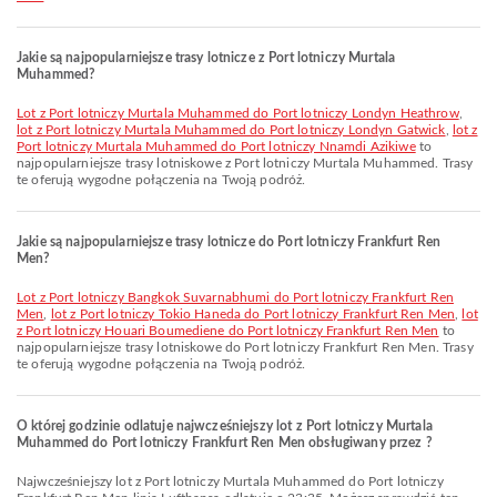
Jakie są najpopularniejsze trasy lotnicze z Port lotniczy Murtala
Muhammed?
lot z Port lotniczy Murtala Muhammed do Port lotniczy Londyn Heathrow
,
lot z Port lotniczy Murtala Muhammed do Port lotniczy Londyn Gatwick
,
lot z
Port lotniczy Murtala Muhammed do Port lotniczy Nnamdi Azikiwe
to
najpopularniejsze trasy lotniskowe z Port lotniczy Murtala Muhammed. Trasy
te oferują wygodne połączenia na Twoją podróż.
Jakie są najpopularniejsze trasy lotnicze do Port lotniczy Frankfurt Ren
Men?
lot z Port lotniczy Bangkok Suvarnabhumi do Port lotniczy Frankfurt Ren
Men
,
lot z Port lotniczy Tokio Haneda do Port lotniczy Frankfurt Ren Men
,
lot
z Port lotniczy Houari Boumediene do Port lotniczy Frankfurt Ren Men
to
najpopularniejsze trasy lotniskowe do Port lotniczy Frankfurt Ren Men. Trasy
te oferują wygodne połączenia na Twoją podróż.
O której godzinie odlatuje najwcześniejszy lot z Port lotniczy Murtala
Muhammed do Port lotniczy Frankfurt Ren Men obsługiwany przez ?
Najwcześniejszy lot z Port lotniczy Murtala Muhammed do Port lotniczy