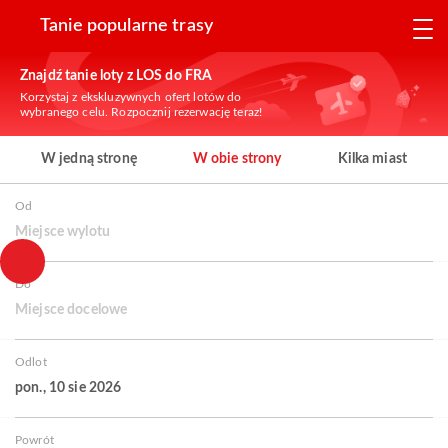
Tanie popularne trasy
Znajdź tanie loty z LOS do FRA
Korzystaj z ekskluzywnych ofert lotów do
wybranego celu. Rozpocznij rezerwację teraz!
W jedną stronę
W obie strony
Kilka miast
Od
Miejsce wylotu
Do
Miejsce docelowe
Odlot
pon., 10 sie 2026
Powrót