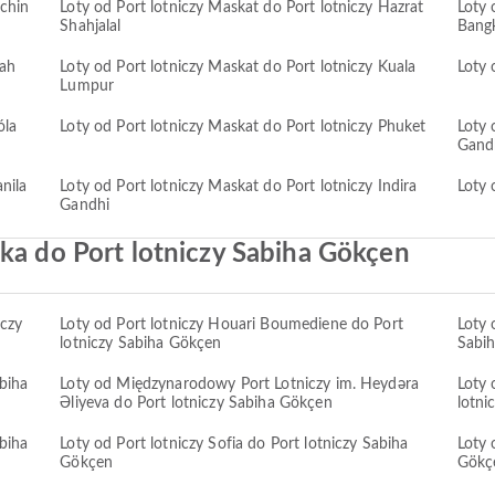
ochin
Loty od Port lotniczy Maskat do Port lotniczy Hazrat
Loty 
Shahjalal
Bang
hah
Loty od Port lotniczy Maskat do Port lotniczy Kuala
Loty 
Lumpur
óla
Loty od Port lotniczy Maskat do Port lotniczy Phuket
Loty 
Gand
nila
Loty od Port lotniczy Maskat do Port lotniczy Indira
Loty 
Gandhi
ka do Port lotniczy Sabiha Gökçen
iczy
Loty od Port lotniczy Houari Boumediene do Port
Loty 
lotniczy Sabiha Gökçen
Sabi
biha
Loty od Międzynarodowy Port Lotniczy im. Heydəra
Loty
Əliyeva do Port lotniczy Sabiha Gökçen
lotni
abiha
Loty od Port lotniczy Sofia do Port lotniczy Sabiha
Loty 
Gökçen
Gökç