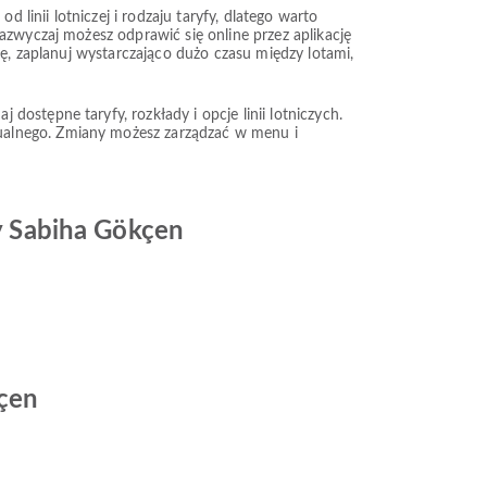
 linii lotniczej i rodzaju taryfy, dlatego warto
azwyczaj możesz odprawić się online przez aplikację
kę, zaplanuj wystarczająco dużo czasu między lotami,
ostępne taryfy, rozkłady i opcje linii lotniczych.
ualnego. Zmiany możesz zarządzać w menu i
zy Sabiha Gökçen
kçen