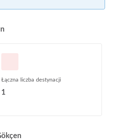
en
Łączna liczba destynacji
1
 Gökçen