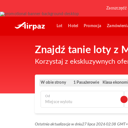
Zaoszczędź 
Lot
Hotel
Promocja
Zamówieni
Znajdź tanie loty 
Korzystaj z ekskluzywnych ofe
W obie strony
Klasa ekonom
1 Pasażerowie
Od
Ostatnia aktualizacja w dniu
27 lipca 2026 02:38 GMT