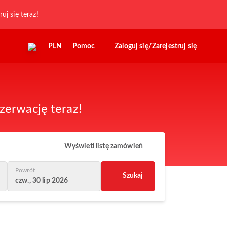
ruj się teraz!
PLN
Pomoc
Zaloguj się/Zarejestruj się
zerwację teraz!
Wyświetl listę zamówień
Powrót
Szukaj
czw., 30 lip 2026