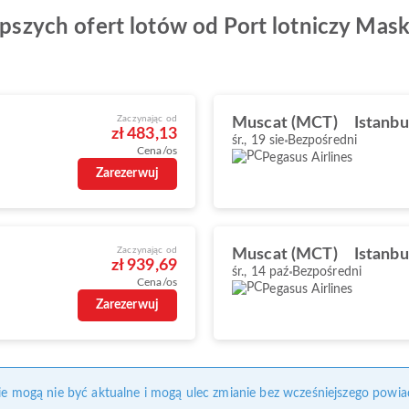
epszych ofert lotów od Port lotniczy Mask
Zaczynając od
Muscat (MCT)
Istanbu
zł 483,13
śr., 19 sie
Bezpośredni
Cena/os
Pegasus Airlines
Zarezerwuj
Zaczynając od
Muscat (MCT)
Istanbu
zł 939,69
śr., 14 paź
Bezpośredni
Cena/os
Pegasus Airlines
Zarezerwuj
nie mogą nie być aktualne i mogą ulec zmianie bez wcześniejszego powia