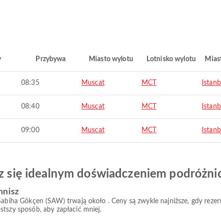
y
Przybywa
Miasto wylotu
Lotnisko wylotu
Mias
08:35
Muscat
MCT
Istanb
08:40
Muscat
MCT
Istanb
09:00
Muscat
MCT
Istanb
esz się idealnym doświadczeniem podróżn
mnisz
 Sabiha Gökçen (SAW) trwają około . Ceny są zwykle najniższe, gdy rez
stszy sposób, aby zapłacić mniej.