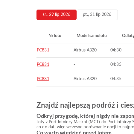
śr., 29 lip 2026
pt., 31 lip 2026
Nr lotu
Model samolotu
Odlot
PC831
Airbus A320
04:30
PC831
-
04:35
PC831
Airbus A320
04:35
Znajdź najlepszą podróż i ci
Odkryj przygodę, której nigdy nie zapo
Loty z Port lotniczy Maskat (MCT) do Port lotniczy
co do dat, więc wczesne porównanie opcji to najpro
Co warto wiedzieć przed lotem