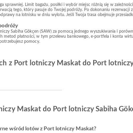
prawniej. Limit bagażu, posiłki i wybór miejsc różnią się w zależności od
rwacją tego, który pasuje do Twojej podróży. Po dokonaniu rezerwacji z
 odprawy na lotnisku w dniu wylotu. Jeśli Twoja trasa obejmuje przesiad
 podróży
tniczy Sabiha Gökçen (SAW) za pomocą jednego wyszukiwania i porównaj d
 metod płatności, w tym przelewu bankowego, e-portfela i konta wirt
 potrzebujesz pomocy.
ych z Port lotniczy Maskat do Port lotnic
niczy Maskat do Port lotniczy Sabiha Gö
larne wśród lotów z Port lotniczy Maskat?