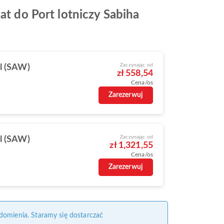
at do Port lotniczy Sabiha
Zaczynając od
l (SAW)
zł 558,54
Cena/os
Zarezerwuj
Zaczynając od
l (SAW)
zł 1,321,55
Cena/os
Zarezerwuj
domienia. Staramy się dostarczać