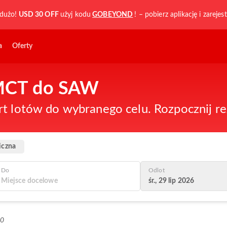
dużo!
USD 30 OFF
użyj kodu
GOBEYOND
! – pobierz aplikację i zarejest
a
Oferty
z MCT do SAW
rt lotów do wybranego celu. Rozpocznij re
iczna
Do
Odlot
śr., 29 lip 2026
+0