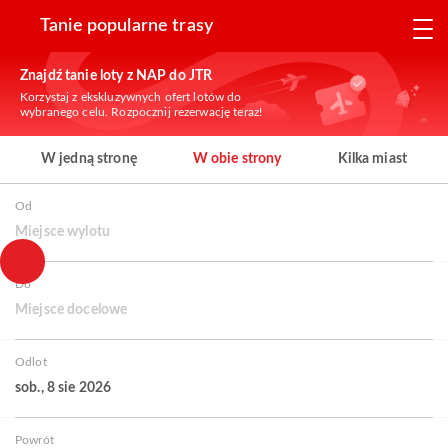
Tanie popularne trasy
Znajdź tanie loty z NAP do JTR
Korzystaj z ekskluzywnych ofert lotów do
wybranego celu. Rozpocznij rezerwację teraz!
W jedną stronę
W obie strony
Kilka miast
Od
Miejsce wylotu
Do
Miejsce docelowe
Odlot
sob., 8 sie 2026
Powrót