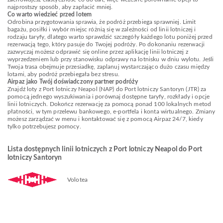
najprostszy sposób, aby zapłacić mniej.
Co warto wiedzieć przed lotem
Odrobina przygotowania sprawia, że podróż przebiega sprawniej. Limit
bagażu, posiłki i wybór miejsc różnią się w zależności od linii lotniczej i
rodzaju taryfy, dlatego warto sprawdzić szczegóły każdego lotu poniżej przed
rezerwacją tego, który pasuje do Twojej podróży. Po dokonaniu rezerwacji
zazwyczaj możesz odprawić się online przez aplikację linii lotniczej z
wyprzedzeniem lub przy stanowisku odprawy na lotnisku w dniu wylotu. Jeśli
Twoja trasa obejmuje przesiadkę, zaplanuj wystarczająco dużo czasu między
lotami, aby podróż przebiegała bez stresu.
Airpaz jako Twój doświadczony partner podróży
Znajdź loty z Port lotniczy Neapol (NAP) do Port lotniczy Santoryn (JTR) za
pomocą jednego wyszukiwania i porównaj dostępne taryfy, rozkłady i opcje
linii lotniczych. Dokończ rezerwację za pomocą ponad 100 lokalnych metod
płatności, w tym przelewu bankowego, e-portfela i konta wirtualnego. Zmiany
możesz zarządzać w menu i kontaktować się z pomocą Airpaz 24/7, kiedy
tylko potrzebujesz pomocy.
Lista dostępnych linii lotniczych z Port lotniczy Neapol do Port
lotniczy Santoryn
Volotea