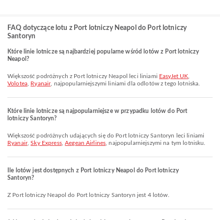
FAQ dotyczące lotu z Port lotniczy Neapol do Port lotniczy
Santoryn
Które linie lotnicze są najbardziej popularne wśród lotów z Port lotniczy
Neapol?
Większość podróżnych z Port lotniczy Neapol leci liniami
EasyJet UK
,
Volotea
,
Ryanair
, najpopularniejszymi liniami dla odlotów z tego lotniska.
Które linie lotnicze są najpopularniejsze w przypadku lotów do Port
lotniczy Santoryn?
Większość podróżnych udających się do Port lotniczy Santoryn leci liniami
Ryanair
,
Sky Express
,
Aegean Airlines
, najpopularniejszymi na tym lotnisku.
Ile lotów jest dostępnych z Port lotniczy Neapol do Port lotniczy
Santoryn?
Z Port lotniczy Neapol do Port lotniczy Santoryn jest 4 lotów.