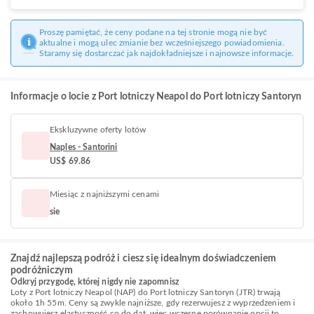
Proszę pamiętać, że ceny podane na tej stronie mogą nie być
aktualne i mogą ulec zmianie bez wcześniejszego powiadomienia.
Staramy się dostarczać jak najdokładniejsze i najnowsze informacje.
Informacje o locie z Port lotniczy Neapol do Port lotniczy Santoryn
Ekskluzywne oferty lotów
Naples - Santorini
US$ 69.86
Miesiąc z najniższymi cenami
sie
Znajdź najlepszą podróż i ciesz się idealnym doświadczeniem
podróżniczym
Odkryj przygodę, której nigdy nie zapomnisz
Loty z Port lotniczy Neapol (NAP) do Port lotniczy Santoryn (JTR) trwają
około 1h 55m. Ceny są zwykle najniższe, gdy rezerwujesz z wyprzedzeniem i
zachowujesz elastyczność co do dat, więc wczesne porównanie opcji to