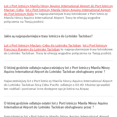
lot z Port lotniczy Manila Ninoy Aquino International Airport do Port lotniczy
Mactan–Cebu
,
lot z Port lotniczy Manila Ninoy Aquino International Airport
do Port lotniczy Iloilo
to najpopularniejsze trasy lotniskowe z Port lotniczy
Manila Ninoy Aquino International Airport. Trasy te oferują wygodne
połączenia na Twoją podróż.
Jakie są najpopularniejsze trasy lotnicze do Lotnisko Tacloban?
lot z Port lotniczy Mactan–Cebu do Lotnisko Tacloban
,
lot z Port lotniczy
Francisco Bangoy do Lotnisko Tacloban
to najpopularniejsze trasy lotniskowe
do Lotnisko Tacloban. Trasy te oferują wygodne połączenia na Twoją podróż.
O której godzinie odlatuje najwcześniejszy lot z Port lotniczy Manila Ninoy
Aquino International Airport do Lotnisko Tacloban obsługiwany przez ?
Najwcześniejszy lot z Port lotniczy Manila Ninoy Aquino International Airport
do Lotnisko Tacloban linią Cebu Pacific odlatuje o 03:40. Możesz sprawdzić
ten rozkład i porównać inne dostępne opcje lotów na Airpaz.
O której godzinie odlatuje ostatni lot z Port lotniczy Manila Ninoy Aquino
International Airport do Lotnisko Tacloban obsługiwany przez ?
Najpóźniejszy lot z Port lotniczy Manila Ninoy Aquino International Airport