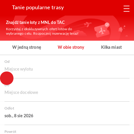
Tanie popularne trasy
Znajdź tanie loty z MNL do TAC
Korzystaj z ekskluzywnych ofert lotów do
wybranego celu. Rozpocznij rezerwację teraz!
W jedną stronę
W obie strony
Kilka miast
Od
Miejsce wylotu
Do
Miejsce docelowe
Odlot
sob., 8 sie 2026
Powrót