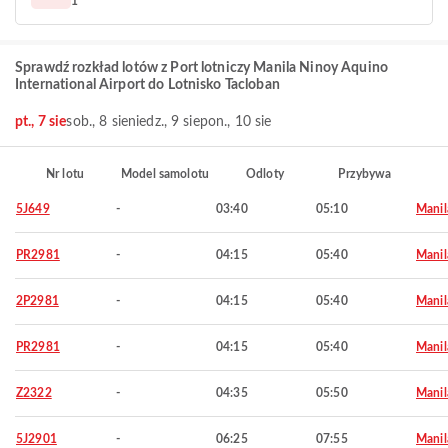
1
Sprawdź rozkład lotów z Port lotniczy Manila Ninoy Aquino
International Airport do Lotnisko Tacloban
pt., 7 sie
sob., 8 sie
niedz., 9 sie
pon., 10 sie
Nr lotu
Model samolotu
Odloty
Przybywa
5J649
-
03:40
05:10
Manil
PR2981
-
04:15
05:40
Manil
2P2981
-
04:15
05:40
Manil
PR2981
-
04:15
05:40
Manil
Z2322
-
04:35
05:50
Manil
5J2901
-
06:25
07:55
Manil