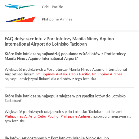
Cebu Pacific
Philippine Airlines
FAQ dotyczące lotu z Port lotniczy Manila Ninoy Aquino
International Airport do Lotnisko Tacloban
Które linie lotnicze są najbardziej popularne wśród lotów z Port lotniczy
Manila Ninoy Aquino International Airport?
Większość podróżnych z Port lotniczy Manila Ninoy Aquino International
Airport leci liniami
Philippines AirAsia
,
Cebu Pacific
,
Philippine Airlines
,
najpopularniejszymi liniami dla odlotów z tego lotniska.
Które linie lotnicze są najpopularniejsze w przypadku lotów do Lotnisko
Tacloban?
Większość podróżnych udających się do Lotnisko Tacloban leci liniami
Philippines AirAsia
,
Cebu Pacific
,
Philippine Airlines
, najpopularniejszymi na
tym lotnisku.
Ile lotów jest dostępnych z Port lotniczy Manila Ninoy Aquino