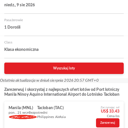
niedz., 9 sie 2026
Pasażerowie
1 Dorośli
Class
Klasa ekonomiczna
Wyszukaj loty
Ostatnia aktualizacja w dniu
6 sierpnia 2026 20:57 GMT+0
Zarezerwuj i skorzystaj z najlepszych ofert lotów od Port lotniczy
Manila Ninoy Aquino International Airport do Lotnisko Tacloban
Manila (MNL)
Tacloban (TAC)
Zaczynając od
US$ 33.43
pon., 21 wrz
Bezpośredni
Cena/os
Philippines AirAsia
Zarezerwuj