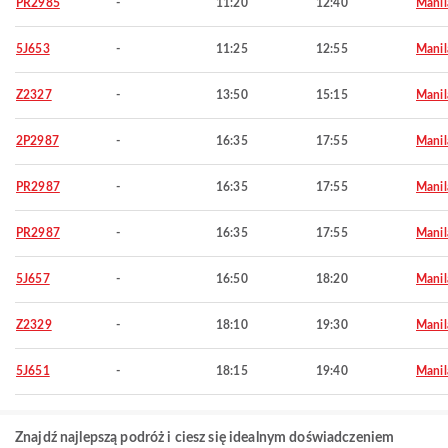
PR2985
-
11:20
12:40
Manil
5J653
-
11:25
12:55
Manil
Z2327
-
13:50
15:15
Manil
2P2987
-
16:35
17:55
Manil
PR2987
-
16:35
17:55
Manil
PR2987
-
16:35
17:55
Manil
5J657
-
16:50
18:20
Manil
Z2329
-
18:10
19:30
Manil
5J651
-
18:15
19:40
Manil
Znajdź najlepszą podróż i ciesz się idealnym doświadczeniem