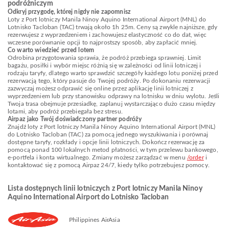
podróżniczym
Odkryj przygodę, której nigdy nie zapomnisz
Loty z Port lotniczy Manila Ninoy Aquino International Airport (MNL) do
Lotnisko Tacloban (TAC) trwają około 1h 25m. Ceny są zwykle najniższe, gdy
rezerwujesz z wyprzedzeniem i zachowujesz elastyczność co do dat, więc
wczesne porównanie opcji to najprostszy sposób, aby zapłacić mniej.
Co warto wiedzieć przed lotem
Odrobina przygotowania sprawia, że podróż przebiega sprawniej. Limit
bagażu, posiłki i wybór miejsc różnią się w zależności od linii lotniczej i
rodzaju taryfy, dlatego warto sprawdzić szczegóły każdego lotu poniżej przed
rezerwacją tego, który pasuje do Twojej podróży. Po dokonaniu rezerwacji
zazwyczaj możesz odprawić się online przez aplikację linii lotniczej z
wyprzedzeniem lub przy stanowisku odprawy na lotnisku w dniu wylotu. Jeśli
Twoja trasa obejmuje przesiadkę, zaplanuj wystarczająco dużo czasu między
lotami, aby podróż przebiegała bez stresu.
Airpaz jako Twój doświadczony partner podróży
Znajdź loty z Port lotniczy Manila Ninoy Aquino International Airport (MNL)
do Lotnisko Tacloban (TAC) za pomocą jednego wyszukiwania i porównaj
dostępne taryfy, rozkłady i opcje linii lotniczych. Dokończ rezerwację za
pomocą ponad 100 lokalnych metod płatności, w tym przelewu bankowego,
e-portfela i konta wirtualnego. Zmiany możesz zarządzać w menu
/order
i
kontaktować się z pomocą Airpaz 24/7, kiedy tylko potrzebujesz pomocy.
Lista dostępnych linii lotniczych z Port lotniczy Manila Ninoy
Aquino International Airport do Lotnisko Tacloban
Philippines AirAsia