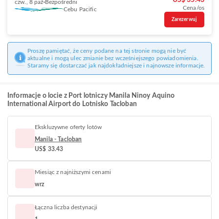
US$ 35.43
czw., 8 paź
Bezpośredni
Cena/os
Cebu Pacific
Zarezerwuj
Proszę pamiętać, że ceny podane na tej stronie mogą nie być
aktualne i mogą ulec zmianie bez wcześniejszego powiadomienia.
Staramy się dostarczać jak najdokładniejsze i najnowsze informacje.
Informacje o locie z Port lotniczy Manila Ninoy Aquino
International Airport do Lotnisko Tacloban
Ekskluzywne oferty lotów
Manila - Tacloban
US$ 33.43
Miesiąc z najniższymi cenami
wrz
Łączna liczba destynacji