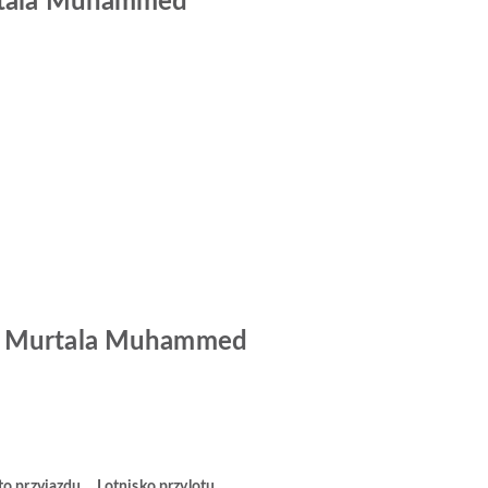
Murtala Muhammed
czy Murtala Muhammed
to przyjazdu
Lotnisko przylotu