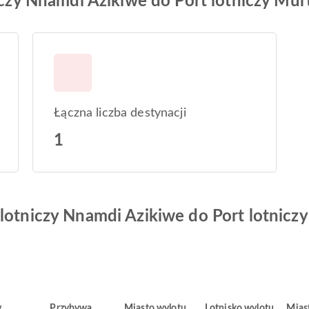
tniczy Nnamdi Azikiwe do Port lotniczy 
Łączna liczba destynacji
1
 lotniczy Nnamdi Azikiwe do Port lotni
y
Przybywa
Miasto wylotu
Lotnisko wylotu
Mias