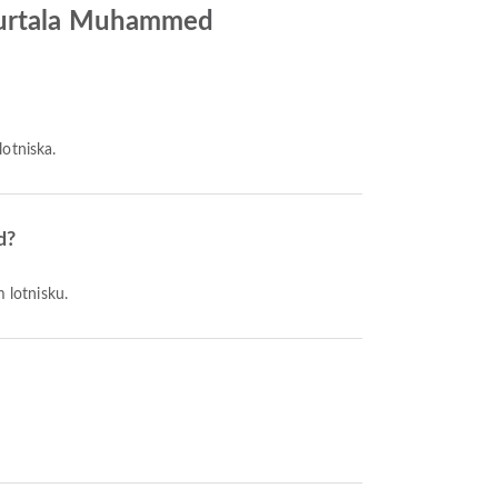
 Murtala Muhammed
lotniska.
d?
 lotnisku.