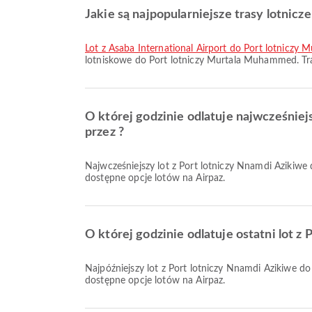
Jakie są najpopularniejsze trasy lotnic
lot z Asaba International Airport do Port lotnicz
lotniskowe do Port lotniczy Murtala Muhammed. Tra
O której godzinie odlatuje najwcześnie
przez ?
Najwcześniejszy lot z Port lotniczy Nnamdi Azikiwe do Port lotniczy Murtala Muhammed linią Air Peace odlatuje o 06:30. Możesz sprawdzić ten rozkład i porównać inne
dostępne opcje lotów na Airpaz.
O której godzinie odlatuje ostatni lot 
Najpóźniejszy lot z Port lotniczy Nnamdi Azikiwe do Port lotniczy Murtala Muhammed linią Air Peace odlatuje o 20:45. Możesz sprawdzić ten rozkład i porównać inne
dostępne opcje lotów na Airpaz.