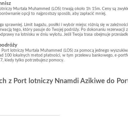
mnisz
 lotniczy Murtala Muhammed (LOS) trwają około 1h 15m. Ceny są zwykle
orównanie opcji to najprostszy sposób, aby zapłacić mniej.
prawniej. Limit bagażu, posiłki i wybór miejsc różnią się w zależności od
rwacją tego, który pasuje do Twojej podróży. Po dokonaniu rezerwacji z
 odprawy na lotnisku w dniu wylotu. Jeśli Twoja trasa obejmuje przesiad
 podróży
do Port lotniczy Murtala Muhammed (LOS) za pomocą jednego wyszukiwan
nad 100 lokalnych metod płatności, w tym przelewu bankowego, e-portf
7, kiedy tylko potrzebujesz pomocy.
ych z Port lotniczy Nnamdi Azikiwe do Por