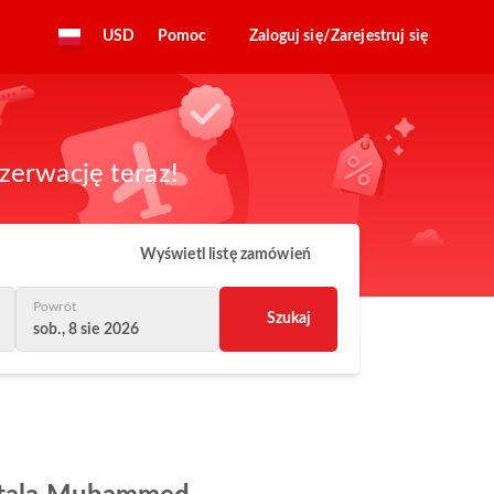
USD
Pomoc
Zaloguj się/Zarejestruj się
zerwację teraz!
Wyświetl listę zamówień
Powrót
Szukaj
sob., 8 sie 2026