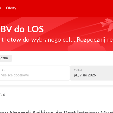
a
Oferty
 ABV do LOS
rt lotów do wybranego celu. Rozpocznij re
iczna
Do
Odlot
pt., 7 sie 2026
T+0