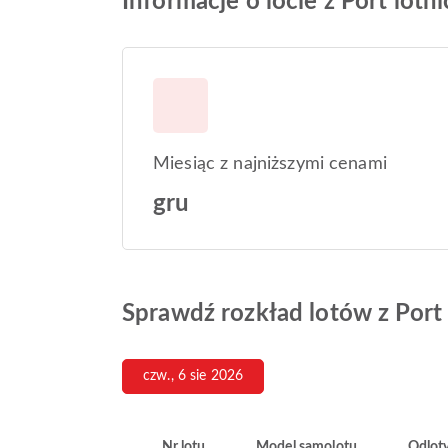
Informacje o locie z Port lo
Miesiąc z najniższymi cenami
gru
Sprawdź rozkład lotów z Port
czw., 6 sie 2026
Nr lotu
Model samolotu
Odlot