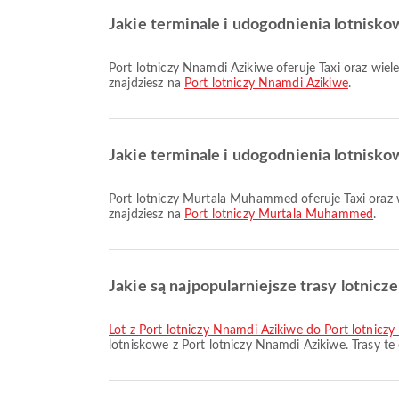
Jakie terminale i udogodnienia lotnisk
Port lotniczy Nnamdi Azikiwe oferuje Taxi oraz wiele innych udogodnień, aby poprawić komfort podróży. Szczegółowe informacje o udogodnieniach i układzie terminali
znajdziesz na
Port lotniczy Nnamdi Azikiwe
.
Jakie terminale i udogodnienia lotnisk
Port lotniczy Murtala Muhammed oferuje Taxi oraz wiele innych udogodnień, aby poprawić komfort podróży. Szczegółowe informacje o udogodnieniach i układzie terminali
znajdziesz na
Port lotniczy Murtala Muhammed
.
Jakie są najpopularniejsze trasy lotnicz
lot z Port lotniczy Nnamdi Azikiwe do Port lotnic
lotniskowe z Port lotniczy Nnamdi Azikiwe. Trasy t