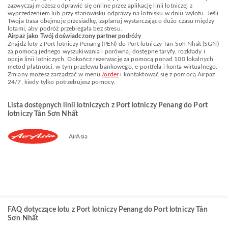
zazwyczaj możesz odprawić się online przez aplikację linii lotniczej z
wyprzedzeniem lub przy stanowisku odprawy na lotnisku w dniu wylotu. Jeśli
Twoja trasa obejmuje przesiadkę, zaplanuj wystarczająco dużo czasu między
lotami, aby podróż przebiegała bez stresu.
Airpaz jako Twój doświadczony partner podróży
Znajdź loty z Port lotniczy Penang (PEN) do Port lotniczy Tân Sơn Nhất (SGN)
za pomocą jednego wyszukiwania i porównaj dostępne taryfy, rozkłady i
opcje linii lotniczych. Dokończ rezerwację za pomocą ponad 100 lokalnych
metod płatności, w tym przelewu bankowego, e-portfela i konta wirtualnego.
Zmiany możesz zarządzać w menu
/order
i kontaktować się z pomocą Airpaz
24/7, kiedy tylko potrzebujesz pomocy.
Lista dostępnych linii lotniczych z Port lotniczy Penang do Port
lotniczy Tân Sơn Nhất
AirAsia
FAQ dotyczące lotu z Port lotniczy Penang do Port lotniczy Tân
Sơn Nhất