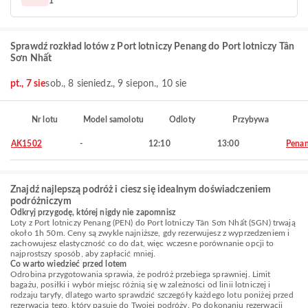
1
Sprawdź rozkład lotów z Port lotniczy Penang do Port lotniczy Tân
Sơn Nhất
pt., 7 sie
sob., 8 sie
niedz., 9 sie
pon., 10 sie
Nr lotu
Model samolotu
Odloty
Przybywa
AK1502
-
12:10
13:00
Pena
Znajdź najlepszą podróż i ciesz się idealnym doświadczeniem
podróżniczym
Odkryj przygodę, której nigdy nie zapomnisz
Loty z Port lotniczy Penang (PEN) do Port lotniczy Tân Sơn Nhất (SGN) trwają
około 1h 50m. Ceny są zwykle najniższe, gdy rezerwujesz z wyprzedzeniem i
zachowujesz elastyczność co do dat, więc wczesne porównanie opcji to
najprostszy sposób, aby zapłacić mniej.
Co warto wiedzieć przed lotem
Odrobina przygotowania sprawia, że podróż przebiega sprawniej. Limit
bagażu, posiłki i wybór miejsc różnią się w zależności od linii lotniczej i
rodzaju taryfy, dlatego warto sprawdzić szczegóły każdego lotu poniżej przed
rezerwacją tego, który pasuje do Twojej podróży. Po dokonaniu rezerwacji