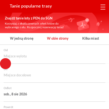
Tanie popularne trasy
Znajdź tanie loty z PEN do SGN
Korzystaj z ekskluzywnych ofert lotów do
wybranego celu. Rozpocznij rezerwację teraz!
W jedną stronę
W obie strony
Kilka miast
Od
Miejsce wylotu
Do
Miejsce docelowe
Odlot
sob., 8 sie 2026
Powrót