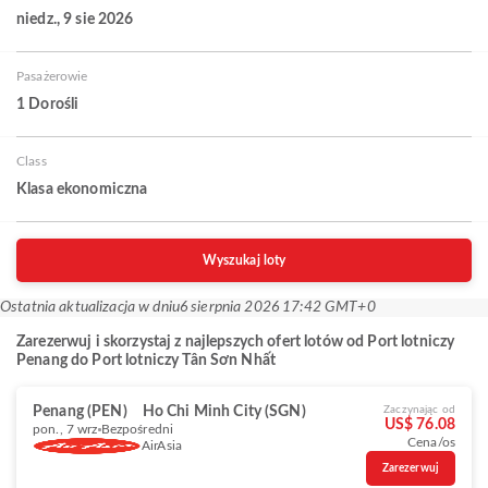
niedz., 9 sie 2026
Pasażerowie
1 Dorośli
Class
Klasa ekonomiczna
Wyszukaj loty
Ostatnia aktualizacja w dniu
6 sierpnia 2026 17:42 GMT+0
Zarezerwuj i skorzystaj z najlepszych ofert lotów od Port lotniczy
Penang do Port lotniczy Tân Sơn Nhất
Penang (PEN)
Ho Chi Minh City (SGN)
Zaczynając od
US$ 76.08
pon., 7 wrz
Bezpośredni
Cena/os
AirAsia
Zarezerwuj