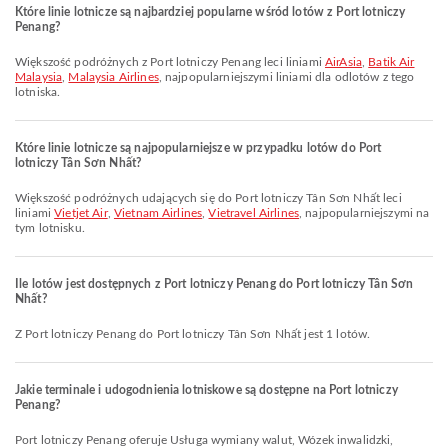
Które linie lotnicze są najbardziej popularne wśród lotów z Port lotniczy
Penang?
Większość podróżnych z Port lotniczy Penang leci liniami
AirAsia
,
Batik Air
Malaysia
,
Malaysia Airlines
, najpopularniejszymi liniami dla odlotów z tego
lotniska.
Które linie lotnicze są najpopularniejsze w przypadku lotów do Port
lotniczy Tân Sơn Nhất?
Większość podróżnych udających się do Port lotniczy Tân Sơn Nhất leci
liniami
Vietjet Air
,
Vietnam Airlines
,
Vietravel Airlines
, najpopularniejszymi na
tym lotnisku.
Ile lotów jest dostępnych z Port lotniczy Penang do Port lotniczy Tân Sơn
Nhất?
Z Port lotniczy Penang do Port lotniczy Tân Sơn Nhất jest 1 lotów.
Jakie terminale i udogodnienia lotniskowe są dostępne na Port lotniczy
Penang?
Port lotniczy Penang oferuje Usługa wymiany walut, Wózek inwalidzki,