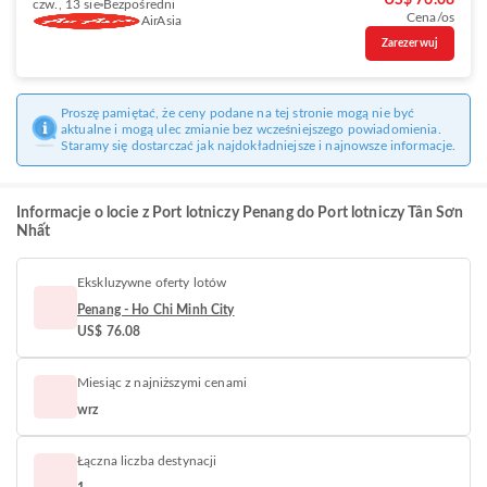
US$ 76.08
czw., 13 sie
Bezpośredni
Cena/os
AirAsia
Zarezerwuj
Proszę pamiętać, że ceny podane na tej stronie mogą nie być
aktualne i mogą ulec zmianie bez wcześniejszego powiadomienia.
Staramy się dostarczać jak najdokładniejsze i najnowsze informacje.
Informacje o locie z Port lotniczy Penang do Port lotniczy Tân Sơn
Nhất
Ekskluzywne oferty lotów
Penang - Ho Chi Minh City
US$ 76.08
Miesiąc z najniższymi cenami
wrz
Łączna liczba destynacji