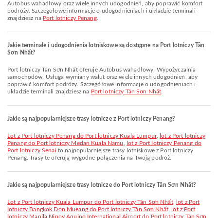
Autobus wahadłowy oraz wiele innych udogodnień, aby poprawić komfort
podróży. Szczegółowe informacje o udogodnieniach i układzie terminali
znajdziesz na
Port lotniczy Penang
.
Jakie terminale i udogodnienia lotniskowe są dostępne na Port lotniczy Tân
Sơn Nhất?
Port lotniczy Tân Sơn Nhất oferuje Autobus wahadłowy, Wypożyczalnia
samochodów, Usługa wymiany walut oraz wiele innych udogodnień, aby
poprawić komfort podróży. Szczegółowe informacje o udogodnieniach i
układzie terminali znajdziesz na
Port lotniczy Tân Sơn Nhất
.
Jakie są najpopularniejsze trasy lotnicze z Port lotniczy Penang?
lot z Port lotniczy Penang do Port lotniczy Kuala Lumpur
,
lot z Port lotniczy
Penang do Port lotniczy Medan Kuala Namu
,
lot z Port lotniczy Penang do
Port lotniczy Senai
to najpopularniejsze trasy lotniskowe z Port lotniczy
Penang. Trasy te oferują wygodne połączenia na Twoją podróż.
Jakie są najpopularniejsze trasy lotnicze do Port lotniczy Tân Sơn Nhất?
lot z Port lotniczy Kuala Lumpur do Port lotniczy Tân Sơn Nhất
,
lot z Port
lotniczy Bangkok Don Mueang do Port lotniczy Tân Sơn Nhất
,
lot z Port
lotniczy Manila Ninoy Aquino International Airport do Port lotniczy Tân Sơn