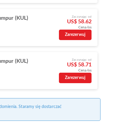
Zaczynając od
umpur (KUL)
US$ 58.62
Cena/os
Zarezerwuj
Zaczynając od
umpur (KUL)
US$ 58.71
Cena/os
Zarezerwuj
domienia. Staramy się dostarczać