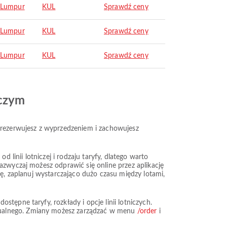
 Lumpur
KUL
Sprawdź ceny
 Lumpur
KUL
Sprawdź ceny
 Lumpur
KUL
Sprawdź ceny
iczym
y rezerwujesz z wyprzedzeniem i zachowujesz
 linii lotniczej i rodzaju taryfy, dlatego warto
azwyczaj możesz odprawić się online przez aplikację
kę, zaplanuj wystarczająco dużo czasu między lotami,
tępne taryfy, rozkłady i opcje linii lotniczych.
tualnego. Zmiany możesz zarządzać w menu
/order
i