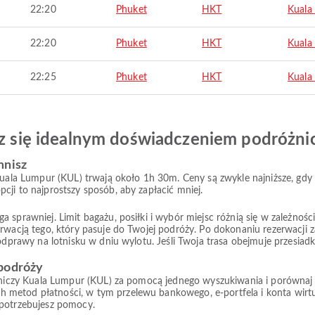
22:20
Phuket
HKT
Kuala
22:20
Phuket
HKT
Kuala
22:25
Phuket
HKT
Kuala
esz się idealnym doświadczeniem podróżn
mnisz
 Kuala Lumpur (KUL) trwają około 1h 30m. Ceny są zwykle najniższe, gd
cji to najprostszy sposób, aby zapłacić mniej.
prawniej. Limit bagażu, posiłki i wybór miejsc różnią się w zależności od
rwacją tego, który pasuje do Twojej podróży. Po dokonaniu rezerwacji z
 odprawy na lotnisku w dniu wylotu. Jeśli Twoja trasa obejmuje przesiad
 podróży
tniczy Kuala Lumpur (KUL) za pomocą jednego wyszukiwania i porównaj dos
 metod płatności, w tym przelewu bankowego, e-portfela i konta wir
 potrzebujesz pomocy.