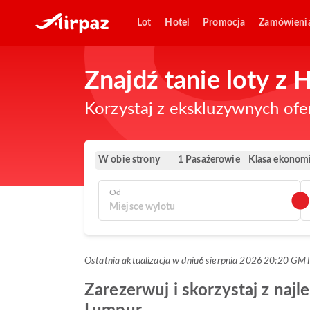
Lot
Hotel
Promocja
Zamówieni
Znajdź tanie loty z
Korzystaj z ekskluzywnych ofe
W obie strony
Klasa ekonom
1 Pasażerowie
Od
Ostatnia aktualizacja w dniu
6 sierpnia 2026 20:20 GM
Zarezerwuj i skorzystaj z najl