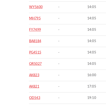
WY5600
-
14:05
MH795
-
14:05
FY7499
-
14:05
BA8184
-
14:05
PG4515
-
14:05
QR5027
-
14:05
AK823
-
16:00
AK821
-
17:05
OD543
-
19:10