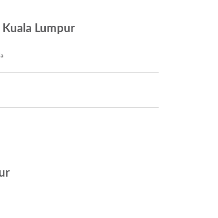
zy Kuala Lumpur
ia
ur