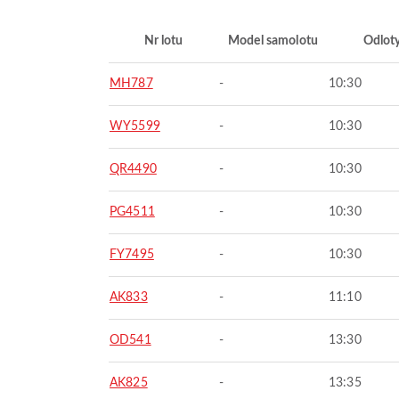
Nr lotu
Model samolotu
Odlot
MH787
-
10:30
WY5599
-
10:30
QR4490
-
10:30
PG4511
-
10:30
FY7495
-
10:30
AK833
-
11:10
OD541
-
13:30
AK825
-
13:35