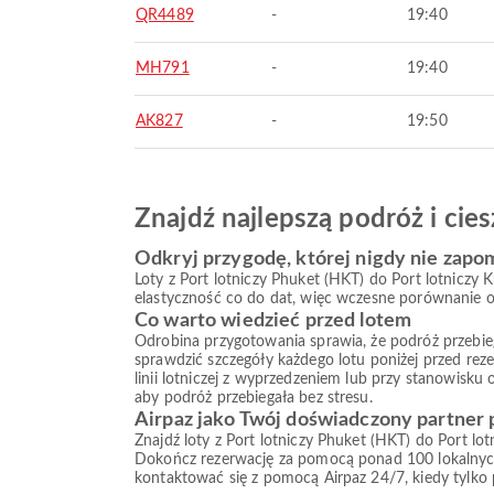
QR4489
-
19:40
MH791
-
19:40
AK827
-
19:50
Znajdź najlepszą podróż i ci
Odkryj przygodę, której nigdy nie zapo
Loty z Port lotniczy Phuket (HKT) do Port lotniczy
elastyczność co do dat, więc wczesne porównanie op
Co warto wiedzieć przed lotem
Odrobina przygotowania sprawia, że podróż przebiega s
sprawdzić szczegóły każdego lotu poniżej przed reze
linii lotniczej z wyprzedzeniem lub przy stanowisku
aby podróż przebiegała bez stresu.
Airpaz jako Twój doświadczony partner
Znajdź loty z Port lotniczy Phuket (HKT) do Port lo
Dokończ rezerwację za pomocą ponad 100 lokalnych
kontaktować się z pomocą Airpaz 24/7, kiedy tylko