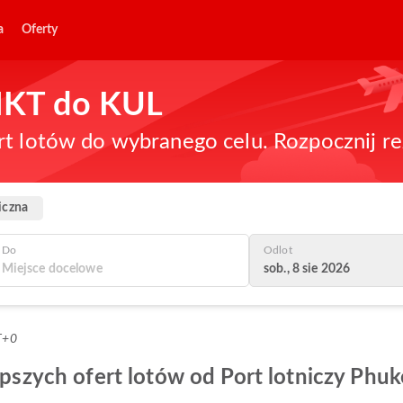
a
Oferty
 HKT do KUL
rt lotów do wybranego celu. Rozpocznij re
iczna
Do
Odlot
sob., 8 sie 2026
T+0
epszych ofert lotów od Port lotniczy Phuk