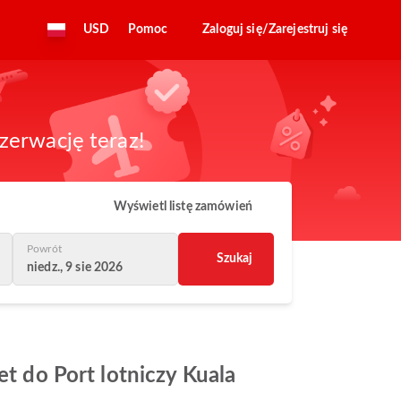
USD
Pomoc
Zaloguj się/Zarejestruj się
zerwację teraz!
Wyświetl listę zamówień
Powrót
Szukaj
niedz., 9 sie 2026
et do Port lotniczy Kuala