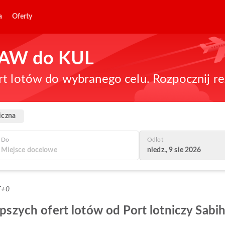
a
Oferty
 SAW do KUL
rt lotów do wybranego celu. Rozpocznij re
iczna
Do
Odlot
niedz., 9 sie 2026
T+0
lepszych ofert lotów od Port lotniczy Sabi