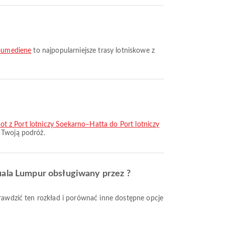
Boumediene
to najpopularniejsze trasy lotniskowe z
lot z Port lotniczy Soekarno–Hatta do Port lotniczy
 Twoją podróż.
Kuala Lumpur obsługiwany przez ?