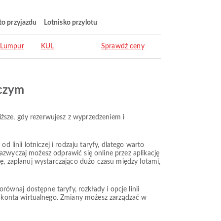
to przyjazdu
Lotnisko przylotu
 Lumpur
KUL
Sprawdź ceny
iczym
ższe, gdy rezerwujesz z wyprzedzeniem i
 linii lotniczej i rodzaju taryfy, dlatego warto
azwyczaj możesz odprawić się online przez aplikację
kę, zaplanuj wystarczająco dużo czasu między lotami,
ównaj dostępne taryfy, rozkłady i opcje linii
 konta wirtualnego. Zmiany możesz zarządzać w