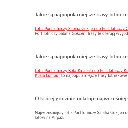
Jakie są najpopularniejsze trasy lotnicz
lot z Port lotniczy Sabiha Gökçen do Port lotniczy 
Port lotniczy Sabiha Gökçen. Trasy te oferują wygo
Jakie są najpopularniejsze trasy lotnicz
lot z Port lotniczy Kota Kinabalu do Port lotniczy 
Kuala Lumpur
to najpopularniejsze trasy lotniskowe
O której godzinie odlatuje najwcześniej
Najwcześniejszy lot z Port lotniczy Sabiha Gökçen do Port lotniczy Kuala Lumpur linią AirAsiaX odlatuje o 17:15. Możesz sprawdzić ten rozkład i porównać inne dostępne opcje
lotów na Airpaz.