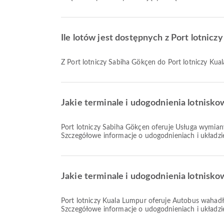
Ile lotów jest dostępnych z Port lotnic
Z Port lotniczy Sabiha Gökçen do Port lotniczy Kua
Jakie terminale i udogodnienia lotnisko
Port lotniczy Sabiha Gökçen oferuje Usługa wymiany walut, Restauracje, Pokój dla matki z dzieckiem oraz wiele innych udogodnień, aby poprawić komfort podróży.
Szczegółowe informacje o udogodnieniach i układzie
Jakie terminale i udogodnienia lotnisko
Port lotniczy Kuala Lumpur oferuje Autobus wahadłowy, Wózek inwalidzki, Pokój dla matki z dzieckiem oraz wiele innych udogodnień, aby poprawić komfort podróży.
Szczegółowe informacje o udogodnieniach i układzie