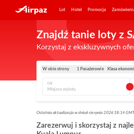
Lot
Hotel
Promocja
Zamówieni
Znajdź tanie loty z
Korzystaj z ekskluzywnych ofe
W obie strony
Klasa ekonom
1 Pasażerowie
Od
Ostatnia aktualizacja w dniu
6 sierpnia 2026 18:14 GM
Zarezerwuj i skorzystaj z naj