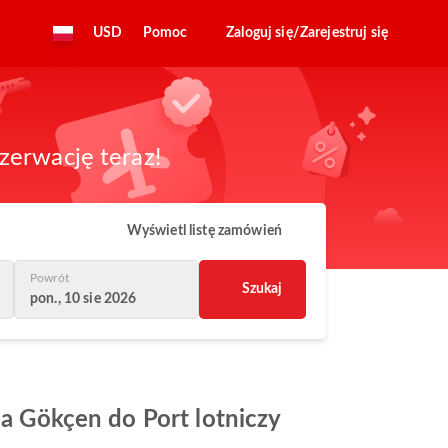
USD
Pomoc
Zaloguj się/Zarejestruj się
zerwację teraz!
Wyświetl listę zamówień
Powrót
Szukaj
pon., 10 sie 2026
ha Gökçen do Port lotniczy