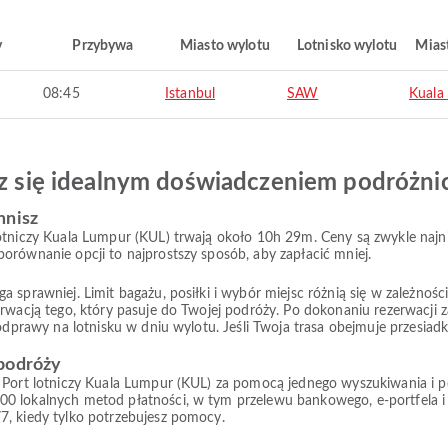
y
Przybywa
Miasto wylotu
Lotnisko wylotu
Mias
08:45
Istanbul
SAW
Kuala
esz się idealnym doświadczeniem podróżn
mnisz
otniczy Kuala Lumpur (KUL) trwają około 10h 29m. Ceny są zwykle najni
orównanie opcji to najprostszy sposób, aby zapłacić mniej.
prawniej. Limit bagażu, posiłki i wybór miejsc różnią się w zależności od
rwacją tego, który pasuje do Twojej podróży. Po dokonaniu rezerwacji z
 odprawy na lotnisku w dniu wylotu. Jeśli Twoja trasa obejmuje przesiad
 podróży
 Port lotniczy Kuala Lumpur (KUL) za pomocą jednego wyszukiwania i por
00 lokalnych metod płatności, w tym przelewu bankowego, e-portfela i
7, kiedy tylko potrzebujesz pomocy.