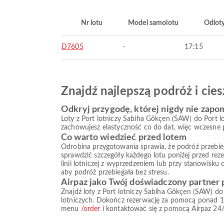
Nr lotu
Model samolotu
Odlot
D7605
-
17:15
Znajdź najlepszą podróż i ci
Odkryj przygodę, której nigdy nie zapo
Loty z Port lotniczy Sabiha Gökçen (SAW) do Port l
zachowujesz elastyczność co do dat, więc wczesne p
Co warto wiedzieć przed lotem
Odrobina przygotowania sprawia, że podróż przebiega s
sprawdzić szczegóły każdego lotu poniżej przed reze
linii lotniczej z wyprzedzeniem lub przy stanowisku
aby podróż przebiegała bez stresu.
Airpaz jako Twój doświadczony partner
Znajdź loty z Port lotniczy Sabiha Gökçen (SAW) do
lotniczych. Dokończ rezerwację za pomocą ponad 1
menu
/order
i kontaktować się z pomocą Airpaz 24/