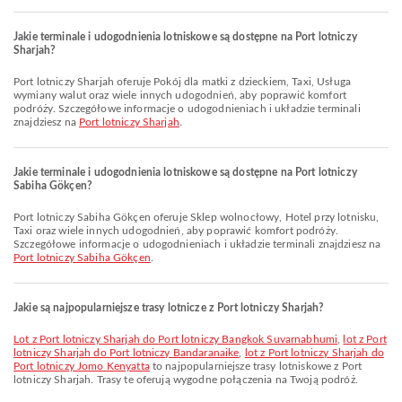
Jakie terminale i udogodnienia lotniskowe są dostępne na Port lotniczy
Sharjah?
Port lotniczy Sharjah oferuje Pokój dla matki z dzieckiem, Taxi, Usługa
wymiany walut oraz wiele innych udogodnień, aby poprawić komfort
podróży. Szczegółowe informacje o udogodnieniach i układzie terminali
znajdziesz na
Port lotniczy Sharjah
.
Jakie terminale i udogodnienia lotniskowe są dostępne na Port lotniczy
Sabiha Gökçen?
Port lotniczy Sabiha Gökçen oferuje Sklep wolnocłowy, Hotel przy lotnisku,
Taxi oraz wiele innych udogodnień, aby poprawić komfort podróży.
Szczegółowe informacje o udogodnieniach i układzie terminali znajdziesz na
Port lotniczy Sabiha Gökçen
.
Jakie są najpopularniejsze trasy lotnicze z Port lotniczy Sharjah?
lot z Port lotniczy Sharjah do Port lotniczy Bangkok Suvarnabhumi
,
lot z Port
lotniczy Sharjah do Port lotniczy Bandaranaike
,
lot z Port lotniczy Sharjah do
Port lotniczy Jomo Kenyatta
to najpopularniejsze trasy lotniskowe z Port
lotniczy Sharjah. Trasy te oferują wygodne połączenia na Twoją podróż.