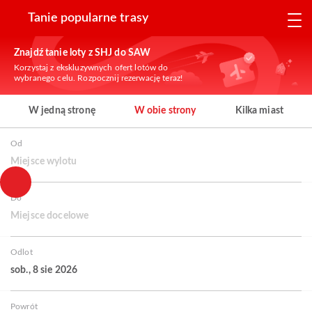
Tanie popularne trasy
Znajdź tanie loty z SHJ do SAW
Korzystaj z ekskluzywnych ofert lotów do
wybranego celu. Rozpocznij rezerwację teraz!
W jedną stronę
W obie strony
Kilka miast
Od
Miejsce wylotu
Do
Miejsce docelowe
Odlot
sob., 8 sie 2026
Powrót