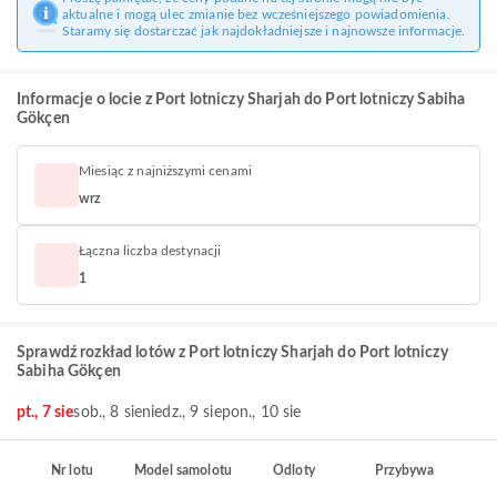
aktualne i mogą ulec zmianie bez wcześniejszego powiadomienia.
Staramy się dostarczać jak najdokładniejsze i najnowsze informacje.
Informacje o locie z Port lotniczy Sharjah do Port lotniczy Sabiha
Gökçen
Miesiąc z najniższymi cenami
wrz
Łączna liczba destynacji
1
Sprawdź rozkład lotów z Port lotniczy Sharjah do Port lotniczy
Sabiha Gökçen
pt., 7 sie
sob., 8 sie
niedz., 9 sie
pon., 10 sie
Nr lotu
Model samolotu
Odloty
Przybywa