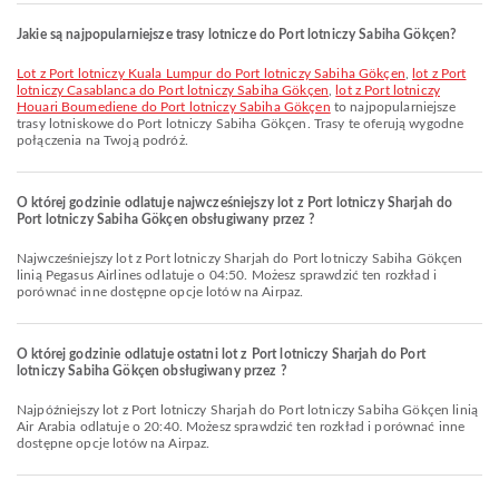
Jakie są najpopularniejsze trasy lotnicze do Port lotniczy Sabiha Gökçen?
lot z Port lotniczy Kuala Lumpur do Port lotniczy Sabiha Gökçen
,
lot z Port
lotniczy Casablanca do Port lotniczy Sabiha Gökçen
,
lot z Port lotniczy
Houari Boumediene do Port lotniczy Sabiha Gökçen
to najpopularniejsze
trasy lotniskowe do Port lotniczy Sabiha Gökçen. Trasy te oferują wygodne
połączenia na Twoją podróż.
O której godzinie odlatuje najwcześniejszy lot z Port lotniczy Sharjah do
Port lotniczy Sabiha Gökçen obsługiwany przez ?
Najwcześniejszy lot z Port lotniczy Sharjah do Port lotniczy Sabiha Gökçen
linią Pegasus Airlines odlatuje o 04:50. Możesz sprawdzić ten rozkład i
porównać inne dostępne opcje lotów na Airpaz.
O której godzinie odlatuje ostatni lot z Port lotniczy Sharjah do Port
lotniczy Sabiha Gökçen obsługiwany przez ?
Najpóźniejszy lot z Port lotniczy Sharjah do Port lotniczy Sabiha Gökçen linią
Air Arabia odlatuje o 20:40. Możesz sprawdzić ten rozkład i porównać inne
dostępne opcje lotów na Airpaz.