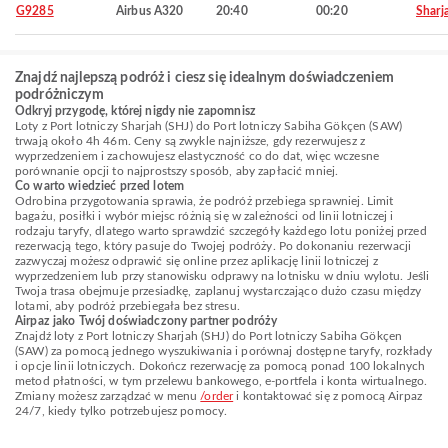
G9285
Airbus A320
20:40
00:20
Sharj
Znajdź najlepszą podróż i ciesz się idealnym doświadczeniem
podróżniczym
Odkryj przygodę, której nigdy nie zapomnisz
Loty z Port lotniczy Sharjah (SHJ) do Port lotniczy Sabiha Gökçen (SAW)
trwają około 4h 46m. Ceny są zwykle najniższe, gdy rezerwujesz z
wyprzedzeniem i zachowujesz elastyczność co do dat, więc wczesne
porównanie opcji to najprostszy sposób, aby zapłacić mniej.
Co warto wiedzieć przed lotem
Odrobina przygotowania sprawia, że podróż przebiega sprawniej. Limit
bagażu, posiłki i wybór miejsc różnią się w zależności od linii lotniczej i
rodzaju taryfy, dlatego warto sprawdzić szczegóły każdego lotu poniżej przed
rezerwacją tego, który pasuje do Twojej podróży. Po dokonaniu rezerwacji
zazwyczaj możesz odprawić się online przez aplikację linii lotniczej z
wyprzedzeniem lub przy stanowisku odprawy na lotnisku w dniu wylotu. Jeśli
Twoja trasa obejmuje przesiadkę, zaplanuj wystarczająco dużo czasu między
lotami, aby podróż przebiegała bez stresu.
Airpaz jako Twój doświadczony partner podróży
Znajdź loty z Port lotniczy Sharjah (SHJ) do Port lotniczy Sabiha Gökçen
(SAW) za pomocą jednego wyszukiwania i porównaj dostępne taryfy, rozkłady
i opcje linii lotniczych. Dokończ rezerwację za pomocą ponad 100 lokalnych
metod płatności, w tym przelewu bankowego, e-portfela i konta wirtualnego.
Zmiany możesz zarządzać w menu
/order
i kontaktować się z pomocą Airpaz
24/7, kiedy tylko potrzebujesz pomocy.