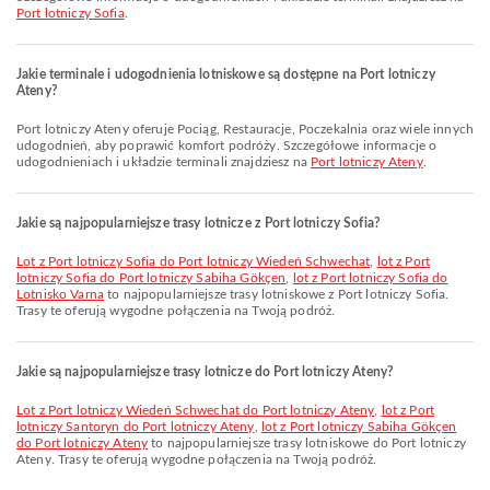
Port lotniczy Sofia
.
Jakie terminale i udogodnienia lotniskowe są dostępne na Port lotniczy
Ateny?
Port lotniczy Ateny oferuje Pociąg, Restauracje, Poczekalnia oraz wiele innych
udogodnień, aby poprawić komfort podróży. Szczegółowe informacje o
udogodnieniach i układzie terminali znajdziesz na
Port lotniczy Ateny
.
Jakie są najpopularniejsze trasy lotnicze z Port lotniczy Sofia?
lot z Port lotniczy Sofia do Port lotniczy Wiedeń Schwechat
,
lot z Port
lotniczy Sofia do Port lotniczy Sabiha Gökçen
,
lot z Port lotniczy Sofia do
Lotnisko Varna
to najpopularniejsze trasy lotniskowe z Port lotniczy Sofia.
Trasy te oferują wygodne połączenia na Twoją podróż.
Jakie są najpopularniejsze trasy lotnicze do Port lotniczy Ateny?
lot z Port lotniczy Wiedeń Schwechat do Port lotniczy Ateny
,
lot z Port
lotniczy Santoryn do Port lotniczy Ateny
,
lot z Port lotniczy Sabiha Gökçen
do Port lotniczy Ateny
to najpopularniejsze trasy lotniskowe do Port lotniczy
Ateny. Trasy te oferują wygodne połączenia na Twoją podróż.