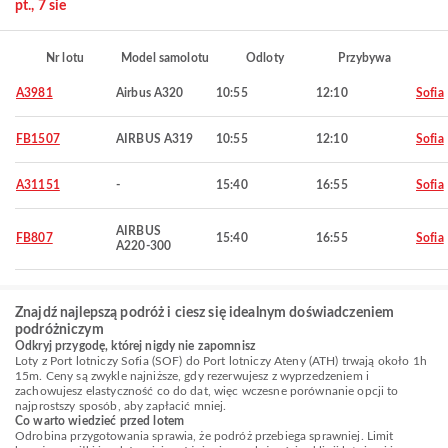
pt., 7 sie
Nr lotu
Model samolotu
Odloty
Przybywa
A3981
Airbus A320
10:55
12:10
Sofia
FB1507
AIRBUS A319
10:55
12:10
Sofia
A31151
-
15:40
16:55
Sofia
AIRBUS
FB807
15:40
16:55
Sofia
A220-300
Znajdź najlepszą podróż i ciesz się idealnym doświadczeniem
podróżniczym
Odkryj przygodę, której nigdy nie zapomnisz
Loty z Port lotniczy Sofia (SOF) do Port lotniczy Ateny (ATH) trwają około 1h
15m. Ceny są zwykle najniższe, gdy rezerwujesz z wyprzedzeniem i
zachowujesz elastyczność co do dat, więc wczesne porównanie opcji to
najprostszy sposób, aby zapłacić mniej.
Co warto wiedzieć przed lotem
Odrobina przygotowania sprawia, że podróż przebiega sprawniej. Limit