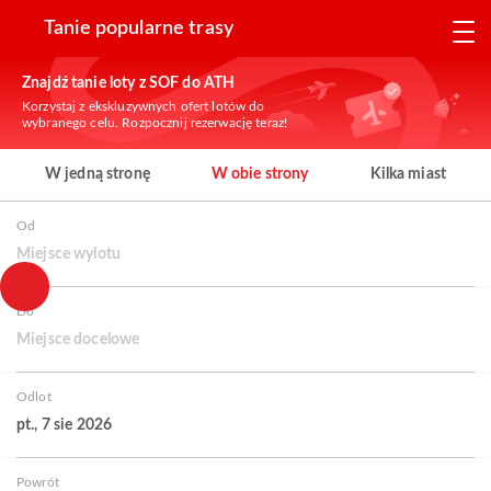
Tanie popularne trasy
Znajdź tanie loty z SOF do ATH
Korzystaj z ekskluzywnych ofert lotów do
wybranego celu. Rozpocznij rezerwację teraz!
W jedną stronę
W obie strony
Kilka miast
Od
Miejsce wylotu
Do
Miejsce docelowe
Odlot
pt., 7 sie 2026
Powrót