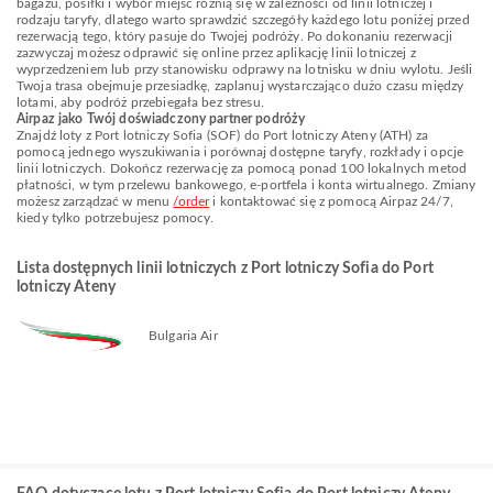
bagażu, posiłki i wybór miejsc różnią się w zależności od linii lotniczej i
rodzaju taryfy, dlatego warto sprawdzić szczegóły każdego lotu poniżej przed
rezerwacją tego, który pasuje do Twojej podróży. Po dokonaniu rezerwacji
zazwyczaj możesz odprawić się online przez aplikację linii lotniczej z
wyprzedzeniem lub przy stanowisku odprawy na lotnisku w dniu wylotu. Jeśli
Twoja trasa obejmuje przesiadkę, zaplanuj wystarczająco dużo czasu między
lotami, aby podróż przebiegała bez stresu.
Airpaz jako Twój doświadczony partner podróży
Znajdź loty z Port lotniczy Sofia (SOF) do Port lotniczy Ateny (ATH) za
pomocą jednego wyszukiwania i porównaj dostępne taryfy, rozkłady i opcje
linii lotniczych. Dokończ rezerwację za pomocą ponad 100 lokalnych metod
płatności, w tym przelewu bankowego, e-portfela i konta wirtualnego. Zmiany
możesz zarządzać w menu
/order
i kontaktować się z pomocą Airpaz 24/7,
kiedy tylko potrzebujesz pomocy.
Lista dostępnych linii lotniczych z Port lotniczy Sofia do Port
lotniczy Ateny
Bulgaria Air