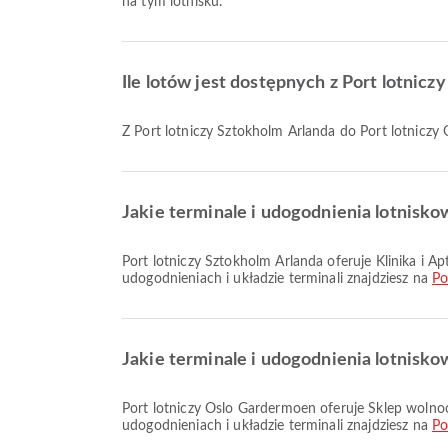
na tym lotnisku.
Ile lotów jest dostępnych z Port lotnic
Z Port lotniczy Sztokholm Arlanda do Port lotniczy
Jakie terminale i udogodnienia lotnisko
Port lotniczy Sztokholm Arlanda oferuje Klinika i Apteki, Hotel przy lotnisku, Taxi oraz wiele innych udogodnień, aby poprawić komfort podróży. Szczegółowe informacje o
udogodnieniach i układzie terminali znajdziesz na
Po
Jakie terminale i udogodnienia lotnisk
Port lotniczy Oslo Gardermoen oferuje Sklep wolnocłowy, Taxi, Wózek inwalidzki oraz wiele innych udogodnień, aby poprawić komfort podróży. Szczegółowe informacje o
udogodnieniach i układzie terminali znajdziesz na
Po