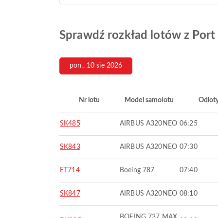
Sprawdź rozkład lotów z Port
pon., 10 sie 2026
Nr lotu
Model samolotu
Odlot
SK485
AIRBUS A320NEO
06:25
SK843
AIRBUS A320NEO
07:30
ET714
Boeing 787
07:40
SK847
AIRBUS A320NEO
08:10
BOEING 737 MAX