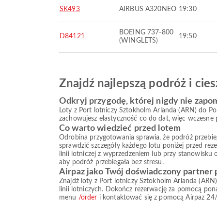
SK493
AIRBUS A320NEO
19:30
BOEING 737-800
D84121
19:50
(WINGLETS)
Znajdź najlepszą podróż i ci
Odkryj przygodę, której nigdy nie zapo
Loty z Port lotniczy Sztokholm Arlanda (ARN) do Po
zachowujesz elastyczność co do dat, więc wczesne p
Co warto wiedzieć przed lotem
Odrobina przygotowania sprawia, że podróż przebiega s
sprawdzić szczegóły każdego lotu poniżej przed reze
linii lotniczej z wyprzedzeniem lub przy stanowisku
aby podróż przebiegała bez stresu.
Airpaz jako Twój doświadczony partner
Znajdź loty z Port lotniczy Sztokholm Arlanda (ARN
linii lotniczych. Dokończ rezerwację za pomocą po
menu
/order
i kontaktować się z pomocą Airpaz 24/