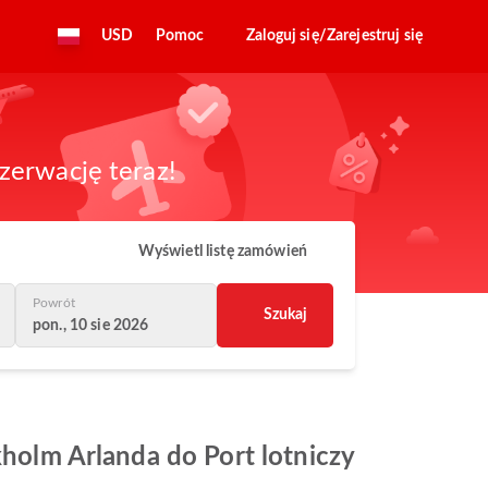
USD
Pomoc
Zaloguj się/Zarejestruj się
zerwację teraz!
Wyświetl listę zamówień
Powrót
Szukaj
pon., 10 sie 2026
kholm Arlanda do Port lotniczy