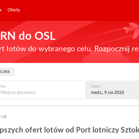
a
Oferty
 ARN do OSL
rt lotów do wybranego celu. Rozpocznij re
iczna
Do
Odlot
niedz., 9 sie 2026
T+0
lepszych ofert lotów od Port lotniczy Szto