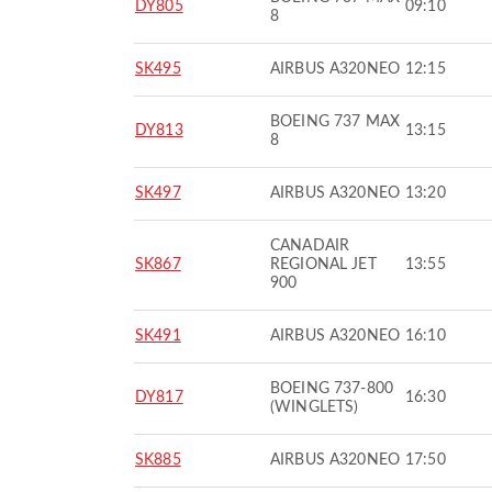
DY805
09:10
8
SK495
AIRBUS A320NEO
12:15
BOEING 737 MAX
DY813
13:15
8
SK497
AIRBUS A320NEO
13:20
CANADAIR
SK867
REGIONAL JET
13:55
900
SK491
AIRBUS A320NEO
16:10
BOEING 737-800
DY817
16:30
(WINGLETS)
SK885
AIRBUS A320NEO
17:50