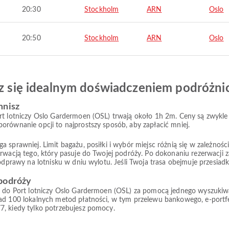
20:30
Stockholm
ARN
Oslo
20:50
Stockholm
ARN
Oslo
esz się idealnym doświadczeniem podróżn
mnisz
rt lotniczy Oslo Gardermoen (OSL) trwają około 1h 2m. Ceny są zwykle 
orównanie opcji to najprostszy sposób, aby zapłacić mniej.
prawniej. Limit bagażu, posiłki i wybór miejsc różnią się w zależności od
rwacją tego, który pasuje do Twojej podróży. Po dokonaniu rezerwacji z
 odprawy na lotnisku w dniu wylotu. Jeśli Twoja trasa obejmuje przesiad
 podróży
) do Port lotniczy Oslo Gardermoen (OSL) za pomocą jednego wyszukiwan
nad 100 lokalnych metod płatności, w tym przelewu bankowego, e-portf
7, kiedy tylko potrzebujesz pomocy.