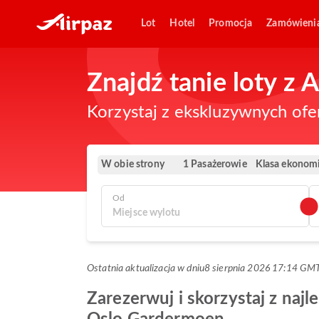
Lot
Hotel
Promocja
Zamówieni
Znajdź tanie loty z
Korzystaj z ekskluzywnych ofe
W obie strony
Klasa ekonom
1 Pasażerowie
Od
Ostatnia aktualizacja w dniu
8 sierpnia 2026 17:14 GM
Zarezerwuj i skorzystaj z naj