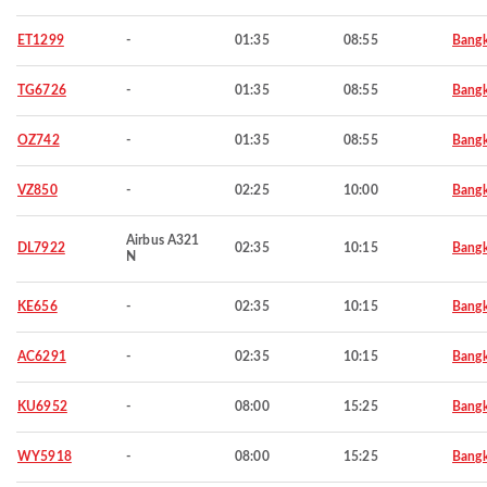
ET1299
-
01:35
08:55
Bang
TG6726
-
01:35
08:55
Bang
OZ742
-
01:35
08:55
Bang
VZ850
-
02:25
10:00
Bang
Airbus A321
DL7922
02:35
10:15
Bang
N
KE656
-
02:35
10:15
Bang
AC6291
-
02:35
10:15
Bang
KU6952
-
08:00
15:25
Bang
WY5918
-
08:00
15:25
Bang