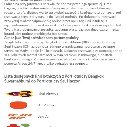
Odrobina przygotowania sprawia, że podróż przebiega sprawniej. Limit
bagażu, posiłki i wybór miejsc różnią się w zależności od linii lotniczej i
rodzaju taryfy, dlatego warto sprawdzić szczegóły każdego lotu poniżej przed
rezerwacją tego, który pasuje do Twojej podróży. Po dokonaniu rezerwacji
zazwyczaj możesz odprawić się online przez aplikację linii lotniczej z
wyprzedzeniem lub przy stanowisku odprawy na lotnisku w dniu wylotu. Jeśli
Twoja trasa obejmuje przesiadkę, zaplanuj wystarczająco dużo czasu między
lotami, aby podróż przebiegała bez stresu.
Airpaz jako Twój doświadczony partner podróży
Znajdź loty z Port lotniczy Bangkok Suvarnabhumi (BKK) do Port lotniczy
Seul Inczon (ICN) za pomocą jednego wyszukiwania i porównaj dostępne
taryfy, rozkłady i opcje linii lotniczych. Dokończ rezerwację za pomocą ponad
100 lokalnych metod płatności, w tym przelewu bankowego, e-portfela i
konta wirtualnego. Zmiany możesz zarządzać w menu i kontaktować się z
pomocą Airpaz 24/7, kiedy tylko potrzebujesz pomocy.
Lista dostępnych linii lotniczych z Port lotniczy Bangkok
Suvarnabhumi do Port lotniczy Seul Inczon
Thai Airways
Air Premia
Jeju Air