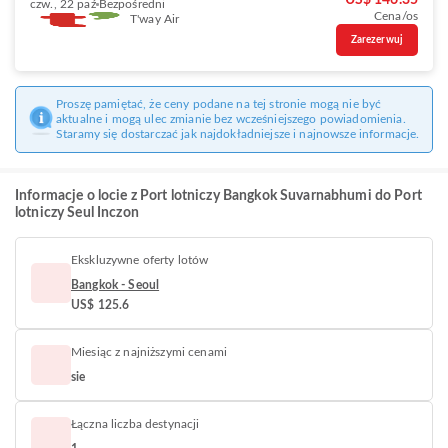
US$ 146.35
czw., 22 paź
Bezpośredni
Cena/os
T'way Air
Zarezerwuj
Proszę pamiętać, że ceny podane na tej stronie mogą nie być
aktualne i mogą ulec zmianie bez wcześniejszego powiadomienia.
Staramy się dostarczać jak najdokładniejsze i najnowsze informacje.
Informacje o locie z Port lotniczy Bangkok Suvarnabhumi do Port
lotniczy Seul Inczon
Ekskluzywne oferty lotów
Bangkok - Seoul
US$ 125.6
Miesiąc z najniższymi cenami
sie
Łączna liczba destynacji