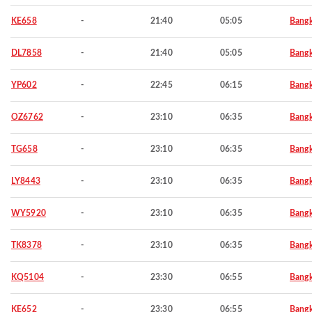
KE658
-
21:40
05:05
Bang
DL7858
-
21:40
05:05
Bang
YP602
-
22:45
06:15
Bang
OZ6762
-
23:10
06:35
Bang
TG658
-
23:10
06:35
Bang
LY8443
-
23:10
06:35
Bang
WY5920
-
23:10
06:35
Bang
TK8378
-
23:10
06:35
Bang
KQ5104
-
23:30
06:55
Bang
KE652
-
23:30
06:55
Bang