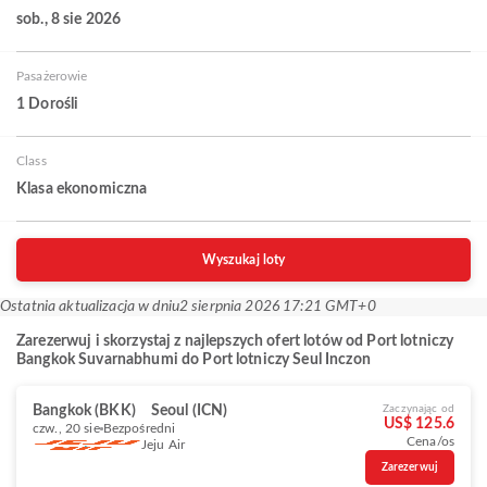
sob., 8 sie 2026
Pasażerowie
1 Dorośli
Class
Klasa ekonomiczna
Wyszukaj loty
Ostatnia aktualizacja w dniu
2 sierpnia 2026 17:21 GMT+0
Zarezerwuj i skorzystaj z najlepszych ofert lotów od Port lotniczy
Bangkok Suvarnabhumi do Port lotniczy Seul Inczon
Bangkok (BKK)
Seoul (ICN)
Zaczynając od
US$ 125.6
czw., 20 sie
Bezpośredni
Cena/os
Jeju Air
Zarezerwuj