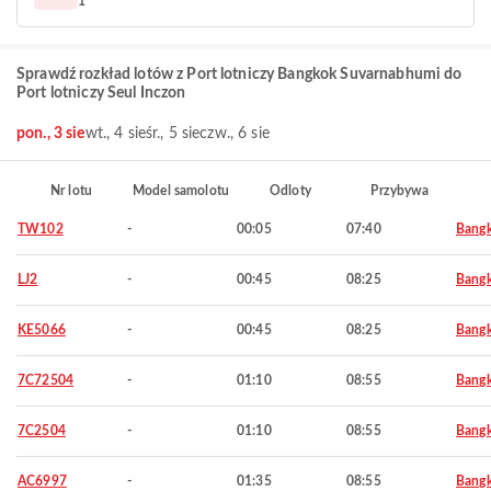
1
Sprawdź rozkład lotów z Port lotniczy Bangkok Suvarnabhumi do
Port lotniczy Seul Inczon
pon., 3 sie
wt., 4 sie
śr., 5 sie
czw., 6 sie
Nr lotu
Model samolotu
Odloty
Przybywa
TW102
-
00:05
07:40
Bang
LJ2
-
00:45
08:25
Bang
KE5066
-
00:45
08:25
Bang
7C72504
-
01:10
08:55
Bang
7C2504
-
01:10
08:55
Bang
AC6997
-
01:35
08:55
Bang