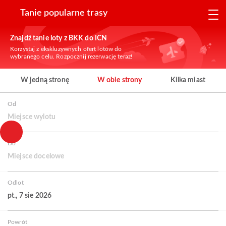
Tanie popularne trasy
Znajdź tanie loty z BKK do ICN
Korzystaj z ekskluzywnych ofert lotów do
wybranego celu. Rozpocznij rezerwację teraz!
W jedną stronę
W obie strony
Kilka miast
Od
Miejsce wylotu
Do
Miejsce docelowe
Odlot
pt., 7 sie 2026
Powrót