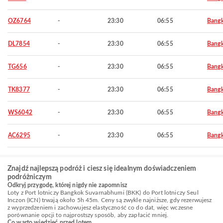
OZ6764
-
23:30
06:55
Bang
DL7854
-
23:30
06:55
Bang
TG656
-
23:30
06:55
Bang
TK8377
-
23:30
06:55
Bang
WS6042
-
23:30
06:55
Bang
AC6295
-
23:30
06:55
Bang
Znajdź najlepszą podróż i ciesz się idealnym doświadczeniem
podróżniczym
Odkryj przygodę, której nigdy nie zapomnisz
Loty z Port lotniczy Bangkok Suvarnabhumi (BKK) do Port lotniczy Seul
Inczon (ICN) trwają około 5h 45m. Ceny są zwykle najniższe, gdy rezerwujesz
z wyprzedzeniem i zachowujesz elastyczność co do dat, więc wczesne
porównanie opcji to najprostszy sposób, aby zapłacić mniej.
Co warto wiedzieć przed lotem