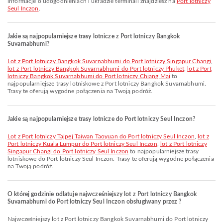
informacje o udogodnieniach i układzie terminali znajdziesz na
Port lotniczy
Seul Inczon
.
Jakie są najpopularniejsze trasy lotnicze z Port lotniczy Bangkok
Suvarnabhumi?
lot z Port lotniczy Bangkok Suvarnabhumi do Port lotniczy Singapur Changi
,
lot z Port lotniczy Bangkok Suvarnabhumi do Port lotniczy Phuket
,
lot z Port
lotniczy Bangkok Suvarnabhumi do Port lotniczy Chiang Mai
to
najpopularniejsze trasy lotniskowe z Port lotniczy Bangkok Suvarnabhumi.
Trasy te oferują wygodne połączenia na Twoją podróż.
Jakie są najpopularniejsze trasy lotnicze do Port lotniczy Seul Inczon?
lot z Port lotniczy Tajpej Taiwan Taoyuan do Port lotniczy Seul Inczon
,
lot z
Port lotniczy Kuala Lumpur do Port lotniczy Seul Inczon
,
lot z Port lotniczy
Singapur Changi do Port lotniczy Seul Inczon
to najpopularniejsze trasy
lotniskowe do Port lotniczy Seul Inczon. Trasy te oferują wygodne połączenia
na Twoją podróż.
O której godzinie odlatuje najwcześniejszy lot z Port lotniczy Bangkok
Suvarnabhumi do Port lotniczy Seul Inczon obsługiwany przez ?
Najwcześniejszy lot z Port lotniczy Bangkok Suvarnabhumi do Port lotniczy