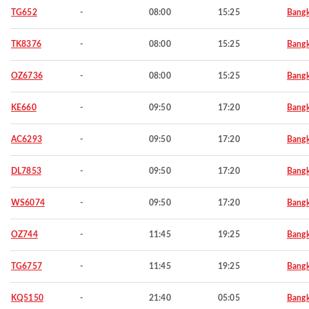
TG652
-
08:00
15:25
Bang
TK8376
-
08:00
15:25
Bang
OZ6736
-
08:00
15:25
Bang
KE660
-
09:50
17:20
Bang
AC6293
-
09:50
17:20
Bang
DL7853
-
09:50
17:20
Bang
WS6074
-
09:50
17:20
Bang
OZ744
-
11:45
19:25
Bang
TG6757
-
11:45
19:25
Bang
KQ5150
-
21:40
05:05
Bang