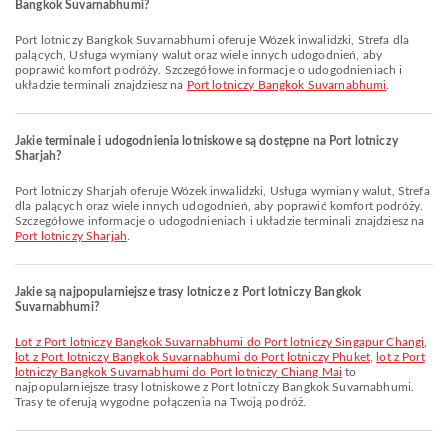
Bangkok Suvarnabhumi?
Port lotniczy Bangkok Suvarnabhumi oferuje Wózek inwalidzki, Strefa dla
palących, Usługa wymiany walut oraz wiele innych udogodnień, aby
poprawić komfort podróży. Szczegółowe informacje o udogodnieniach i
układzie terminali znajdziesz na
Port lotniczy Bangkok Suvarnabhumi
.
Jakie terminale i udogodnienia lotniskowe są dostępne na Port lotniczy
Sharjah?
Port lotniczy Sharjah oferuje Wózek inwalidzki, Usługa wymiany walut, Strefa
dla palących oraz wiele innych udogodnień, aby poprawić komfort podróży.
Szczegółowe informacje o udogodnieniach i układzie terminali znajdziesz na
Port lotniczy Sharjah
.
Jakie są najpopularniejsze trasy lotnicze z Port lotniczy Bangkok
Suvarnabhumi?
lot z Port lotniczy Bangkok Suvarnabhumi do Port lotniczy Singapur Changi
,
lot z Port lotniczy Bangkok Suvarnabhumi do Port lotniczy Phuket
,
lot z Port
lotniczy Bangkok Suvarnabhumi do Port lotniczy Chiang Mai
to
najpopularniejsze trasy lotniskowe z Port lotniczy Bangkok Suvarnabhumi.
Trasy te oferują wygodne połączenia na Twoją podróż.