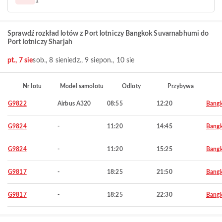
1
Sprawdź rozkład lotów z Port lotniczy Bangkok Suvarnabhumi do
Port lotniczy Sharjah
pt., 7 sie
sob., 8 sie
niedz., 9 sie
pon., 10 sie
Nr lotu
Model samolotu
Odloty
Przybywa
G9822
Airbus A320
08:55
12:20
Bang
G9824
-
11:20
14:45
Bang
G9824
-
11:20
15:25
Bang
G9817
-
18:25
21:50
Bang
G9817
-
18:25
22:30
Bang