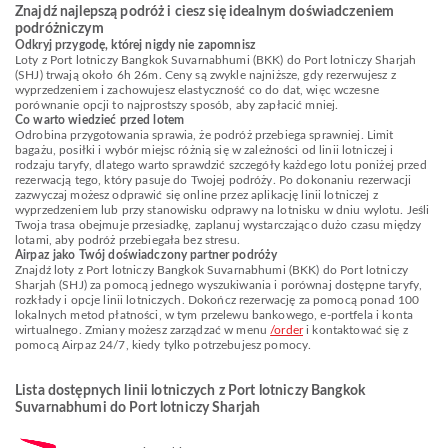
Znajdź najlepszą podróż i ciesz się idealnym doświadczeniem
podróżniczym
Odkryj przygodę, której nigdy nie zapomnisz
Loty z Port lotniczy Bangkok Suvarnabhumi (BKK) do Port lotniczy Sharjah
(SHJ) trwają około 6h 26m. Ceny są zwykle najniższe, gdy rezerwujesz z
wyprzedzeniem i zachowujesz elastyczność co do dat, więc wczesne
porównanie opcji to najprostszy sposób, aby zapłacić mniej.
Co warto wiedzieć przed lotem
Odrobina przygotowania sprawia, że podróż przebiega sprawniej. Limit
bagażu, posiłki i wybór miejsc różnią się w zależności od linii lotniczej i
rodzaju taryfy, dlatego warto sprawdzić szczegóły każdego lotu poniżej przed
rezerwacją tego, który pasuje do Twojej podróży. Po dokonaniu rezerwacji
zazwyczaj możesz odprawić się online przez aplikację linii lotniczej z
wyprzedzeniem lub przy stanowisku odprawy na lotnisku w dniu wylotu. Jeśli
Twoja trasa obejmuje przesiadkę, zaplanuj wystarczająco dużo czasu między
lotami, aby podróż przebiegała bez stresu.
Airpaz jako Twój doświadczony partner podróży
Znajdź loty z Port lotniczy Bangkok Suvarnabhumi (BKK) do Port lotniczy
Sharjah (SHJ) za pomocą jednego wyszukiwania i porównaj dostępne taryfy,
rozkłady i opcje linii lotniczych. Dokończ rezerwację za pomocą ponad 100
lokalnych metod płatności, w tym przelewu bankowego, e-portfela i konta
wirtualnego. Zmiany możesz zarządzać w menu
/order
i kontaktować się z
pomocą Airpaz 24/7, kiedy tylko potrzebujesz pomocy.
Lista dostępnych linii lotniczych z Port lotniczy Bangkok
Suvarnabhumi do Port lotniczy Sharjah