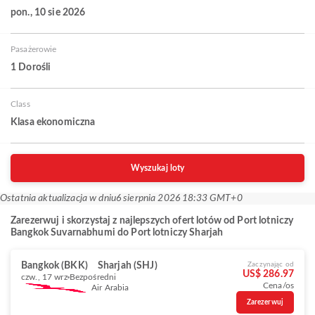
pon., 10 sie 2026
Pasażerowie
1 Dorośli
Class
Klasa ekonomiczna
Wyszukaj loty
Ostatnia aktualizacja w dniu
6 sierpnia 2026 18:33 GMT+0
Zarezerwuj i skorzystaj z najlepszych ofert lotów od Port lotniczy
Bangkok Suvarnabhumi do Port lotniczy Sharjah
Bangkok (BKK)
Sharjah (SHJ)
Zaczynając od
US$ 286.97
czw., 17 wrz
Bezpośredni
Cena/os
Air Arabia
Zarezerwuj