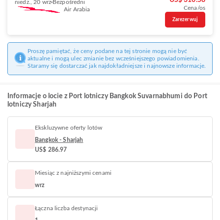
US$ 310.58
niedz., 20 wrz
Bezpośredni
Cena/os
Air Arabia
Zarezerwuj
Proszę pamiętać, że ceny podane na tej stronie mogą nie być
aktualne i mogą ulec zmianie bez wcześniejszego powiadomienia.
Staramy się dostarczać jak najdokładniejsze i najnowsze informacje.
Informacje o locie z Port lotniczy Bangkok Suvarnabhumi do Port
lotniczy Sharjah
Ekskluzywne oferty lotów
Bangkok - Sharjah
US$ 286.97
Miesiąc z najniższymi cenami
wrz
Łączna liczba destynacji