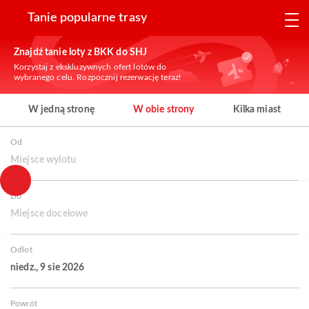
Tanie popularne trasy
Znajdź tanie loty z BKK do SHJ
Korzystaj z ekskluzywnych ofert lotów do
wybranego celu. Rozpocznij rezerwację teraz!
W jedną stronę
W obie strony
Kilka miast
Od
Miejsce wylotu
Do
Miejsce docelowe
Odlot
niedz., 9 sie 2026
Powrót