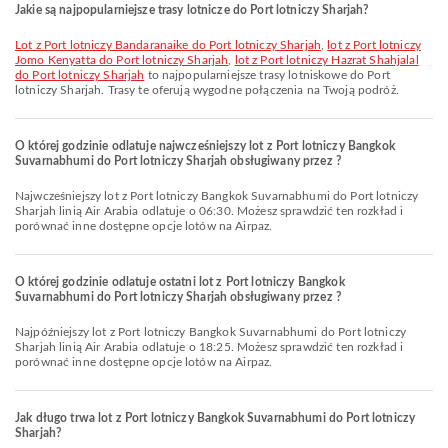
Jakie są najpopularniejsze trasy lotnicze do Port lotniczy Sharjah?
lot z Port lotniczy Bandaranaike do Port lotniczy Sharjah
,
lot z Port lotniczy
Jomo Kenyatta do Port lotniczy Sharjah
,
lot z Port lotniczy Hazrat Shahjalal
do Port lotniczy Sharjah
to najpopularniejsze trasy lotniskowe do Port
lotniczy Sharjah. Trasy te oferują wygodne połączenia na Twoją podróż.
O której godzinie odlatuje najwcześniejszy lot z Port lotniczy Bangkok
Suvarnabhumi do Port lotniczy Sharjah obsługiwany przez ?
Najwcześniejszy lot z Port lotniczy Bangkok Suvarnabhumi do Port lotniczy
Sharjah linią Air Arabia odlatuje o 06:30. Możesz sprawdzić ten rozkład i
porównać inne dostępne opcje lotów na Airpaz.
O której godzinie odlatuje ostatni lot z Port lotniczy Bangkok
Suvarnabhumi do Port lotniczy Sharjah obsługiwany przez ?
Najpóźniejszy lot z Port lotniczy Bangkok Suvarnabhumi do Port lotniczy
Sharjah linią Air Arabia odlatuje o 18:25. Możesz sprawdzić ten rozkład i
porównać inne dostępne opcje lotów na Airpaz.
Jak długo trwa lot z Port lotniczy Bangkok Suvarnabhumi do Port lotniczy
Sharjah?