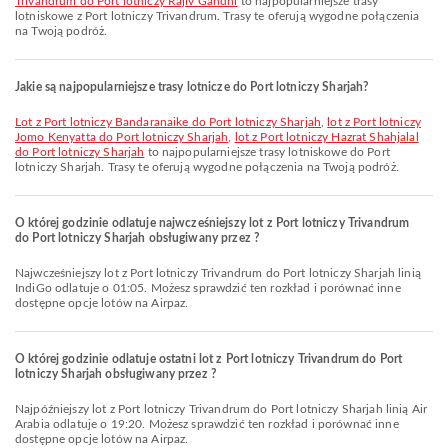
Trivandrum do Port lotniczy Rajiv Gandhi
to najpopularniejsze trasy
lotniskowe z Port lotniczy Trivandrum. Trasy te oferują wygodne połączenia
na Twoją podróż.
Jakie są najpopularniejsze trasy lotnicze do Port lotniczy Sharjah?
lot z Port lotniczy Bandaranaike do Port lotniczy Sharjah
,
lot z Port lotniczy
Jomo Kenyatta do Port lotniczy Sharjah
,
lot z Port lotniczy Hazrat Shahjalal
do Port lotniczy Sharjah
to najpopularniejsze trasy lotniskowe do Port
lotniczy Sharjah. Trasy te oferują wygodne połączenia na Twoją podróż.
O której godzinie odlatuje najwcześniejszy lot z Port lotniczy Trivandrum
do Port lotniczy Sharjah obsługiwany przez ?
Najwcześniejszy lot z Port lotniczy Trivandrum do Port lotniczy Sharjah linią
IndiGo odlatuje o 01:05. Możesz sprawdzić ten rozkład i porównać inne
dostępne opcje lotów na Airpaz.
O której godzinie odlatuje ostatni lot z Port lotniczy Trivandrum do Port
lotniczy Sharjah obsługiwany przez ?
Najpóźniejszy lot z Port lotniczy Trivandrum do Port lotniczy Sharjah linią Air
Arabia odlatuje o 19:20. Możesz sprawdzić ten rozkład i porównać inne
dostępne opcje lotów na Airpaz.