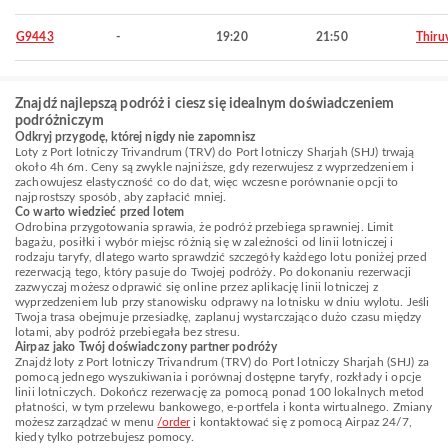
G9443
-
19:20
21:50
Thiru
Znajdź najlepszą podróż i ciesz się idealnym doświadczeniem
podróżniczym
Odkryj przygodę, której nigdy nie zapomnisz
Loty z Port lotniczy Trivandrum (TRV) do Port lotniczy Sharjah (SHJ) trwają
około 4h 6m. Ceny są zwykle najniższe, gdy rezerwujesz z wyprzedzeniem i
zachowujesz elastyczność co do dat, więc wczesne porównanie opcji to
najprostszy sposób, aby zapłacić mniej.
Co warto wiedzieć przed lotem
Odrobina przygotowania sprawia, że podróż przebiega sprawniej. Limit
bagażu, posiłki i wybór miejsc różnią się w zależności od linii lotniczej i
rodzaju taryfy, dlatego warto sprawdzić szczegóły każdego lotu poniżej przed
rezerwacją tego, który pasuje do Twojej podróży. Po dokonaniu rezerwacji
zazwyczaj możesz odprawić się online przez aplikację linii lotniczej z
wyprzedzeniem lub przy stanowisku odprawy na lotnisku w dniu wylotu. Jeśli
Twoja trasa obejmuje przesiadkę, zaplanuj wystarczająco dużo czasu między
lotami, aby podróż przebiegała bez stresu.
Airpaz jako Twój doświadczony partner podróży
Znajdź loty z Port lotniczy Trivandrum (TRV) do Port lotniczy Sharjah (SHJ) za
pomocą jednego wyszukiwania i porównaj dostępne taryfy, rozkłady i opcje
linii lotniczych. Dokończ rezerwację za pomocą ponad 100 lokalnych metod
płatności, w tym przelewu bankowego, e-portfela i konta wirtualnego. Zmiany
możesz zarządzać w menu
/order
i kontaktować się z pomocą Airpaz 24/7,
kiedy tylko potrzebujesz pomocy.