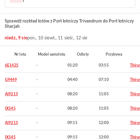
1
Sprawdź rozkład lotów z Port lotniczy Trivandrum do Port lotniczy
Sharjah
niedz., 9 sie
pon., 10 sie
wt., 11 sie
śr., 12 sie
Nr lotu
Model samolotu
Odloty
Przybywa
6E1425
-
01:20
03:55
Thiru
G9449
-
04:40
07:10
Thiru
AI9213
-
08:20
11:05
Thiru
IX545
-
08:20
11:05
Thiru
AI9213
-
09:15
12:00
Thiru
IX545
-
09:15
12:00
Thiru