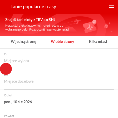
Tanie popularne trasy
Znajdź tanie loty z TRV do SHJ
Korzystaj z ekskluzywnych ofert lotów do
wybranego celu. Rozpocznij rezerwację teraz!
W jedną stronę
W obie strony
Kilka miast
Od
Miejsce wylotu
Do
Miejsce docelowe
Odlot
pon., 10 sie 2026
Powrót