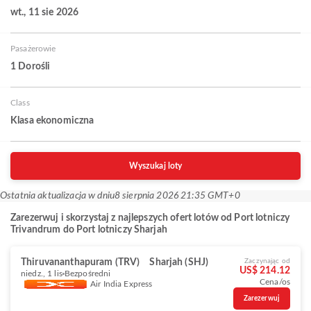
wt., 11 sie 2026
Pasażerowie
1 Dorośli
Class
Klasa ekonomiczna
Wyszukaj loty
Ostatnia aktualizacja w dniu
8 sierpnia 2026 21:35 GMT+0
Zarezerwuj i skorzystaj z najlepszych ofert lotów od Port lotniczy
Trivandrum do Port lotniczy Sharjah
Thiruvananthapuram (TRV)
Sharjah (SHJ)
Zaczynając od
US$ 214.12
niedz., 1 lis
Bezpośredni
Cena/os
Air India Express
Zarezerwuj