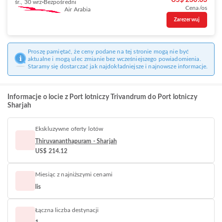
US$ 230.63
śr., 30 wrz
Bezpośredni
Cena/os
Air Arabia
Zarezerwuj
Proszę pamiętać, że ceny podane na tej stronie mogą nie być
aktualne i mogą ulec zmianie bez wcześniejszego powiadomienia.
Staramy się dostarczać jak najdokładniejsze i najnowsze informacje.
Informacje o locie z Port lotniczy Trivandrum do Port lotniczy
Sharjah
Ekskluzywne oferty lotów
Thiruvananthapuram - Sharjah
US$ 214.12
Miesiąc z najniższymi cenami
lis
Łączna liczba destynacji