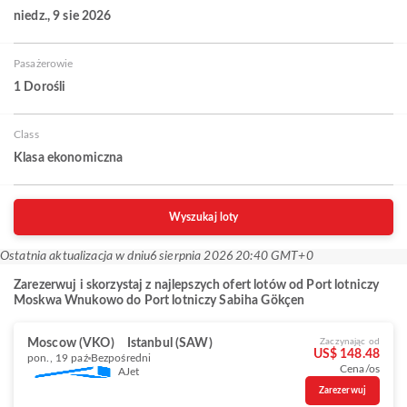
niedz., 9 sie 2026
Pasażerowie
1 Dorośli
Class
Klasa ekonomiczna
Wyszukaj loty
Ostatnia aktualizacja w dniu
6 sierpnia 2026 20:40 GMT+0
Zarezerwuj i skorzystaj z najlepszych ofert lotów od Port lotniczy
Moskwa Wnukowo do Port lotniczy Sabiha Gökçen
Moscow (VKO)
Istanbul (SAW)
Zaczynając od
US$ 148.48
pon., 19 paź
Bezpośredni
Cena/os
AJet
Zarezerwuj