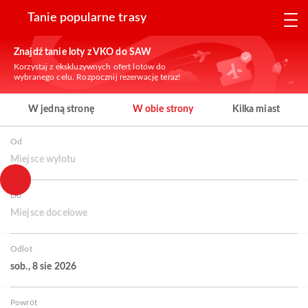
Tanie popularne trasy
Znajdź tanie loty z VKO do SAW
Korzystaj z ekskluzywnych ofert lotów do
wybranego celu. Rozpocznij rezerwację teraz!
W jedną stronę
W obie strony
Kilka miast
Od
Miejsce wylotu
Do
Miejsce docelowe
Odlot
sob., 8 sie 2026
Powrót