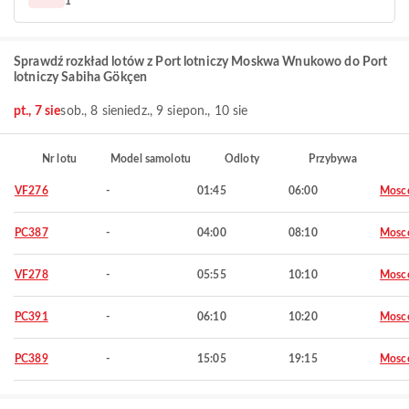
1
Sprawdź rozkład lotów z Port lotniczy Moskwa Wnukowo do Port
lotniczy Sabiha Gökçen
pt., 7 sie
sob., 8 sie
niedz., 9 sie
pon., 10 sie
Nr lotu
Model samolotu
Odloty
Przybywa
VF276
-
01:45
06:00
Mosc
PC387
-
04:00
08:10
Mosc
VF278
-
05:55
10:10
Mosc
PC391
-
06:10
10:20
Mosc
PC389
-
15:05
19:15
Mosc