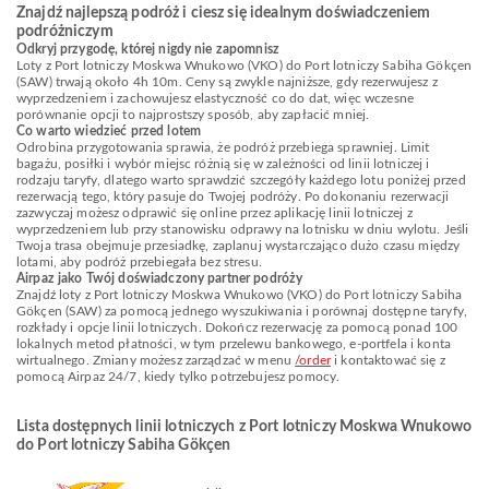
Znajdź najlepszą podróż i ciesz się idealnym doświadczeniem
podróżniczym
Odkryj przygodę, której nigdy nie zapomnisz
Loty z Port lotniczy Moskwa Wnukowo (VKO) do Port lotniczy Sabiha Gökçen
(SAW) trwają około 4h 10m. Ceny są zwykle najniższe, gdy rezerwujesz z
wyprzedzeniem i zachowujesz elastyczność co do dat, więc wczesne
porównanie opcji to najprostszy sposób, aby zapłacić mniej.
Co warto wiedzieć przed lotem
Odrobina przygotowania sprawia, że podróż przebiega sprawniej. Limit
bagażu, posiłki i wybór miejsc różnią się w zależności od linii lotniczej i
rodzaju taryfy, dlatego warto sprawdzić szczegóły każdego lotu poniżej przed
rezerwacją tego, który pasuje do Twojej podróży. Po dokonaniu rezerwacji
zazwyczaj możesz odprawić się online przez aplikację linii lotniczej z
wyprzedzeniem lub przy stanowisku odprawy na lotnisku w dniu wylotu. Jeśli
Twoja trasa obejmuje przesiadkę, zaplanuj wystarczająco dużo czasu między
lotami, aby podróż przebiegała bez stresu.
Airpaz jako Twój doświadczony partner podróży
Znajdź loty z Port lotniczy Moskwa Wnukowo (VKO) do Port lotniczy Sabiha
Gökçen (SAW) za pomocą jednego wyszukiwania i porównaj dostępne taryfy,
rozkłady i opcje linii lotniczych. Dokończ rezerwację za pomocą ponad 100
lokalnych metod płatności, w tym przelewu bankowego, e-portfela i konta
wirtualnego. Zmiany możesz zarządzać w menu
/order
i kontaktować się z
pomocą Airpaz 24/7, kiedy tylko potrzebujesz pomocy.
Lista dostępnych linii lotniczych z Port lotniczy Moskwa Wnukowo
do Port lotniczy Sabiha Gökçen