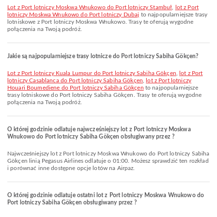
lot z Port lotniczy Moskwa Wnukowo do Port lotniczy Stambuł
,
lot z Port
lotniczy Moskwa Wnukowo do Port lotniczy Dubaj
to najpopularniejsze trasy
lotniskowe z Port lotniczy Moskwa Wnukowo. Trasy te oferują wygodne
połączenia na Twoją podróż.
Jakie są najpopularniejsze trasy lotnicze do Port lotniczy Sabiha Gökçen?
lot z Port lotniczy Kuala Lumpur do Port lotniczy Sabiha Gökçen
,
lot z Port
lotniczy Casablanca do Port lotniczy Sabiha Gökçen
,
lot z Port lotniczy
Houari Boumediene do Port lotniczy Sabiha Gökçen
to najpopularniejsze
trasy lotniskowe do Port lotniczy Sabiha Gökçen. Trasy te oferują wygodne
połączenia na Twoją podróż.
O której godzinie odlatuje najwcześniejszy lot z Port lotniczy Moskwa
Wnukowo do Port lotniczy Sabiha Gökçen obsługiwany przez ?
Najwcześniejszy lot z Port lotniczy Moskwa Wnukowo do Port lotniczy Sabiha
Gökçen linią Pegasus Airlines odlatuje o 01:00. Możesz sprawdzić ten rozkład
i porównać inne dostępne opcje lotów na Airpaz.
O której godzinie odlatuje ostatni lot z Port lotniczy Moskwa Wnukowo do
Port lotniczy Sabiha Gökçen obsługiwany przez ?