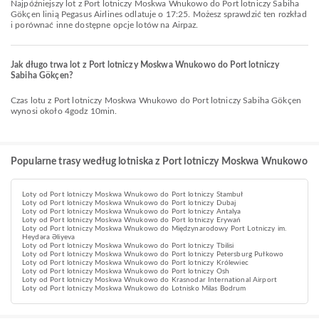
Najpóźniejszy lot z Port lotniczy Moskwa Wnukowo do Port lotniczy Sabiha
Gökçen linią Pegasus Airlines odlatuje o 17:25. Możesz sprawdzić ten rozkład
i porównać inne dostępne opcje lotów na Airpaz.
Jak długo trwa lot z Port lotniczy Moskwa Wnukowo do Port lotniczy
Sabiha Gökçen?
Czas lotu z Port lotniczy Moskwa Wnukowo do Port lotniczy Sabiha Gökçen
wynosi około 4godz 10min.
Popularne trasy według lotniska z Port lotniczy Moskwa Wnukowo
Loty od Port lotniczy Moskwa Wnukowo do Port lotniczy Stambuł
Loty od Port lotniczy Moskwa Wnukowo do Port lotniczy Dubaj
Loty od Port lotniczy Moskwa Wnukowo do Port lotniczy Antalya
Loty od Port lotniczy Moskwa Wnukowo do Port lotniczy Erywań
Loty od Port lotniczy Moskwa Wnukowo do Międzynarodowy Port Lotniczy im.
Heydəra Əliyeva
Loty od Port lotniczy Moskwa Wnukowo do Port lotniczy Tbilisi
Loty od Port lotniczy Moskwa Wnukowo do Port lotniczy Petersburg Pułkowo
Loty od Port lotniczy Moskwa Wnukowo do Port lotniczy Królewiec
Loty od Port lotniczy Moskwa Wnukowo do Port lotniczy Osh
Loty od Port lotniczy Moskwa Wnukowo do Krasnodar International Airport
Loty od Port lotniczy Moskwa Wnukowo do Lotnisko Milas Bodrum