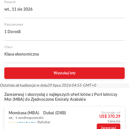
Powrót
wt., 11 sie 2026
Pasażerowie
1 Dorośli
Class
Klasa ekonomiczna
Wyszukaj loty
Ostatnia aktualizacja w dniu
29 lipca 2026 04:55 GMT+0
Zarezerwuj i skorzystaj z najlepszych ofert lotów z Port lotniczy
Moi (MBA) do Zjednoczone Emiraty Arabskie
Mombasa (MBA)
Dubai (DXB)
Zaczynając od
US$ 370.29
wt., 1 wrz
Bezpośredni
Cena/os
flydubai
Zarezerwuj