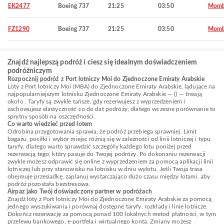
EK2477
Boeing 737
21:25
03:50
Momb
FZ1290
Boeing 737
21:25
03:50
Momb
Znajdź najlepszą podróż i ciesz się idealnym doświadczeniem
podróżniczym
Rozpocznij podróż z Port lotniczy Moi do Zjednoczone Emiraty Arabskie
Loty z Port lotniczy Moi (MBA) do Zjednoczone Emiraty Arabskie, lądujące na
najpopularniejszym lotnisku Zjednoczone Emiraty Arabskie — () — trwają
około . Taryfy są zwykle tańsze, gdy rezerwujesz z wyprzedzeniem i
zachowujesz elastyczność co do dat podróży, dlatego wczesne porównanie to
sprytny sposób na oszczędności.
Co warto wiedzieć przed lotem
Odrobina przygotowania sprawia, że podróż przebiega sprawniej. Limit
bagażu, posiłki i wybór miejsc różnią się w zależności od linii lotniczej i typu
taryfy, dlatego warto sprawdzić szczegóły każdego lotu poniżej przed
rezerwacją tego, który pasuje do Twojej podróży. Po dokonaniu rezerwacji
zwykle możesz odprawić się online z wyprzedzeniem za pomocą aplikacji linii
lotniczej lub przy stanowisku na lotnisku w dniu wylotu. Jeśli Twoja trasa
obejmuje przesiadkę, zaplanuj wystarczająco dużo czasu między lotami, aby
podróż pozostała bezstresowa.
Airpaz jako Twój doświadczony partner w podróżach
Znajdź loty z Port lotniczy Moi do Zjednoczone Emiraty Arabskie za pomocą
jednego wyszukiwania i porównaj dostępne taryfy, rozkłady i linie lotnicze.
Dokończ rezerwację za pomocą ponad 100 lokalnych metod płatności, w tym
przelewu bankowego, e-portfela i wirtualnego konta. Zmiany możesz