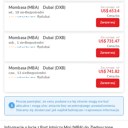
Mombasa (MBA)
Dubai (DXB)
Zaczynając od
US$ 653.4
wt., 18 sie
Bezpośredni
Cena/os
flydubai
Zarezerwuj
Mombasa (MBA)
Dubai (DXB)
Zaczynając od
US$ 731.47
sob., 1 sie
Bezpośredni
Cena/os
flydubai
Zarezerwuj
Mombasa (MBA)
Dubai (DXB)
Zaczynając od
US$ 741.82
czw., 13 sie
Bezpośredni
Cena/os
flydubai
Zarezerwuj
Proszę pamiętać, że ceny podane na tej stronie mogą nie być
aktualne i mogą ulec zmianie bez wcześniejszego powiadomienia.
Staramy się dostarczać jak najdokładniejsze i najnowsze informacje.
Informacje o locie z Port lotniczy Moi (MBA) do Zjednoczone