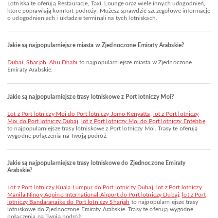
Lotniska te oferują Restauracje, Taxi, Lounge oraz wiele innych udogodnień,
które poprawiają komfort podróży. Możesz sprawdzić szczegółowe informacje
o udogodnieniach i układzie terminali na tych lotniskach.
Jakie są najpopularniejsze miasta w Zjednoczone Emiraty Arabskie?
Dubai
,
Sharjah
,
Abu Dhabi
to najpopularniejsze miasta w Zjednoczone
Emiraty Arabskie.
Jakie są najpopularniejsze trasy lotniskowe z Port lotniczy Moi?
lot z Port lotniczy Moi do Port lotniczy Jomo Kenyatta
,
lot z Port lotniczy
Moi do Port lotniczy Dubaj
,
lot z Port lotniczy Moi do Port lotniczy Entebbe
to najpopularniejsze trasy lotniskowe z Port lotniczy Moi. Trasy te oferują
wygodne połączenia na Twoją podróż.
Jakie są najpopularniejsze trasy lotniskowe do Zjednoczone Emiraty
Arabskie?
lot z Port lotniczy Kuala Lumpur do Port lotniczy Dubaj
,
lot z Port lotniczy
Manila Ninoy Aquino International Airport do Port lotniczy Dubaj
,
lot z Port
lotniczy Bandaranaike do Port lotniczy Sharjah
to najpopularniejsze trasy
lotniskowe do Zjednoczone Emiraty Arabskie. Trasy te oferują wygodne
połączenia na Twoją podróż.