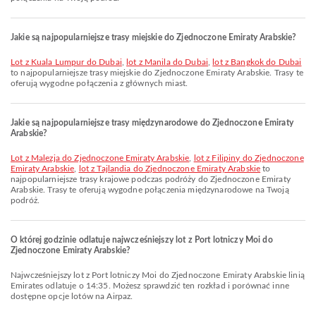
Jakie są najpopularniejsze trasy miejskie do Zjednoczone Emiraty Arabskie?
lot z Kuala Lumpur do Dubai
,
lot z Manila do Dubai
,
lot z Bangkok do Dubai
to najpopularniejsze trasy miejskie do Zjednoczone Emiraty Arabskie. Trasy te
oferują wygodne połączenia z głównych miast.
Jakie są najpopularniejsze trasy międzynarodowe do Zjednoczone Emiraty
Arabskie?
lot z Malezja do Zjednoczone Emiraty Arabskie
,
lot z Filipiny do Zjednoczone
Emiraty Arabskie
,
lot z Tajlandia do Zjednoczone Emiraty Arabskie
to
najpopularniejsze trasy krajowe podczas podróży do Zjednoczone Emiraty
Arabskie. Trasy te oferują wygodne połączenia międzynarodowe na Twoją
podróż.
O której godzinie odlatuje najwcześniejszy lot z Port lotniczy Moi do
Zjednoczone Emiraty Arabskie?
Najwcześniejszy lot z Port lotniczy Moi do Zjednoczone Emiraty Arabskie linią
Emirates odlatuje o 14:35. Możesz sprawdzić ten rozkład i porównać inne
dostępne opcje lotów na Airpaz.