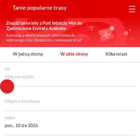
Tanie popularne trasy
Znajdź tanie loty z Port lotniczy Moi do
Zjednoczone Emiraty Arabskie
Korzystaj z ekskluzywnych ofert lotów do
wybranego celu. Rozpocznij rezerwację teraz!
W jedną stronę
W obie strony
Kilka miast
Od
Miejsce wylotu
Do
Miejsce docelowe
Odlot
pon., 10 sie 2026