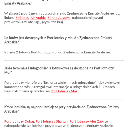
Emiraty Arabskie?
Większość podróżnych udających się do Zjednoczone Emiraty Arabskie lata
liniami
Emirates
,
Air Arabia
,
Etihad Airways
, najpopularniejszymi
przewoźnikami obsługującymi ten kraj.
Ile lotów jest dostępnych z Port lotniczy Moi do Zjednoczone Emiraty
Arabskie?
Istnieje 2 lotów z Port lotniczy Moi do Zjednoczone Emiraty Arabskie.
Jakie terminale i udogodnienia lotniskowe są dostępne na Port lotniczy
Moi?
Port lotniczy Moi oferuje Taxi oraz wiele innych udogodnień, aby zwiększyć
komfort podróży. Szczegółowe informacje o udogodnieniach i układach
terminali można sprawdzić na
Port lotniczy Moi
.
Które lotniska są najpopularniejsze przy przylocie do Zjednoczone Emiraty
Arabskie?
Port lotniczy Dubaj
,
Port lotniczy Sharjah
,
Port lotniczy Abu Zabi
to
najpopularniejsze lotniska przylotowe w Zjednoczone Emiraty Arabskie.