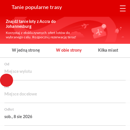
Tanie popularne trasy
Znajdź tanie loty z Accra do
Johannesburg
Korzystaj z ekskluzywnych ofert lotów do
wybranego celu. Rozpocznij rezerwację teraz!
W jedną stronę
W obie strony
Kilka miast
Od
Miejsce wylotu
Do
Miejsce docelowe
Odlot
sob., 8 sie 2026