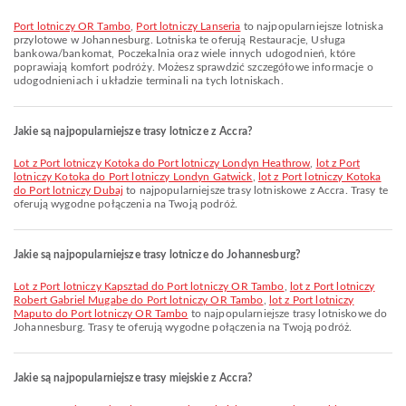
Port lotniczy OR Tambo
,
Port lotniczy Lanseria
to najpopularniejsze lotniska
przylotowe w Johannesburg. Lotniska te oferują Restauracje, Usługa
bankowa/bankomat, Poczekalnia oraz wiele innych udogodnień, które
poprawiają komfort podróży. Możesz sprawdzić szczegółowe informacje o
udogodnieniach i układzie terminali na tych lotniskach.
Jakie są najpopularniejsze trasy lotnicze z Accra?
lot z Port lotniczy Kotoka do Port lotniczy Londyn Heathrow
,
lot z Port
lotniczy Kotoka do Port lotniczy Londyn Gatwick
,
lot z Port lotniczy Kotoka
do Port lotniczy Dubaj
to najpopularniejsze trasy lotniskowe z Accra. Trasy te
oferują wygodne połączenia na Twoją podróż.
Jakie są najpopularniejsze trasy lotnicze do Johannesburg?
lot z Port lotniczy Kapsztad do Port lotniczy OR Tambo
,
lot z Port lotniczy
Robert Gabriel Mugabe do Port lotniczy OR Tambo
,
lot z Port lotniczy
Maputo do Port lotniczy OR Tambo
to najpopularniejsze trasy lotniskowe do
Johannesburg. Trasy te oferują wygodne połączenia na Twoją podróż.
Jakie są najpopularniejsze trasy miejskie z Accra?