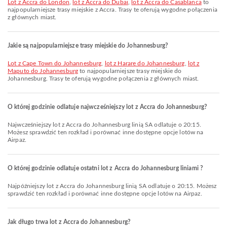
lot z Accra do London
,
lot z Accra do Dubai
,
lot z Accra do Casablanca
to
najpopularniejsze trasy miejskie z Accra. Trasy te oferują wygodne połączenia
z głównych miast.
Jakie są najpopularniejsze trasy miejskie do Johannesburg?
lot z Cape Town do Johannesburg
,
lot z Harare do Johannesburg
,
lot z
Maputo do Johannesburg
to najpopularniejsze trasy miejskie do
Johannesburg. Trasy te oferują wygodne połączenia z głównych miast.
O której godzinie odlatuje najwcześniejszy lot z Accra do Johannesburg?
Najwcześniejszy lot z Accra do Johannesburg linią SA odlatuje o 20:15.
Możesz sprawdzić ten rozkład i porównać inne dostępne opcje lotów na
Airpaz.
O której godzinie odlatuje ostatni lot z Accra do Johannesburg liniami ?
Najpóźniejszy lot z Accra do Johannesburg linią SA odlatuje o 20:15. Możesz
sprawdzić ten rozkład i porównać inne dostępne opcje lotów na Airpaz.
Jak długo trwa lot z Accra do Johannesburg?