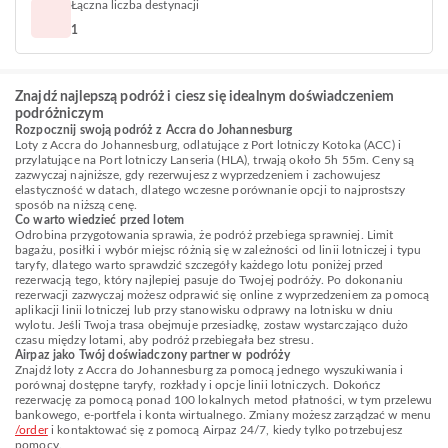
Łączna liczba destynacji
1
Znajdź najlepszą podróż i ciesz się idealnym doświadczeniem
podróżniczym
Rozpocznij swoją podróż z Accra do Johannesburg
Loty z Accra do Johannesburg, odlatujące z Port lotniczy Kotoka (ACC) i
przylatujące na Port lotniczy Lanseria (HLA), trwają około 5h 55m. Ceny są
zazwyczaj najniższe, gdy rezerwujesz z wyprzedzeniem i zachowujesz
elastyczność w datach, dlatego wczesne porównanie opcji to najprostszy
sposób na niższą cenę.
Co warto wiedzieć przed lotem
Odrobina przygotowania sprawia, że podróż przebiega sprawniej. Limit
bagażu, posiłki i wybór miejsc różnią się w zależności od linii lotniczej i typu
taryfy, dlatego warto sprawdzić szczegóły każdego lotu poniżej przed
rezerwacją tego, który najlepiej pasuje do Twojej podróży. Po dokonaniu
rezerwacji zazwyczaj możesz odprawić się online z wyprzedzeniem za pomocą
aplikacji linii lotniczej lub przy stanowisku odprawy na lotnisku w dniu
wylotu. Jeśli Twoja trasa obejmuje przesiadkę, zostaw wystarczająco dużo
czasu między lotami, aby podróż przebiegała bez stresu.
Airpaz jako Twój doświadczony partner w podróży
Znajdź loty z Accra do Johannesburg za pomocą jednego wyszukiwania i
porównaj dostępne taryfy, rozkłady i opcje linii lotniczych. Dokończ
rezerwację za pomocą ponad 100 lokalnych metod płatności, w tym przelewu
bankowego, e-portfela i konta wirtualnego. Zmiany możesz zarządzać w menu
/order
i kontaktować się z pomocą Airpaz 24/7, kiedy tylko potrzebujesz
pomocy.