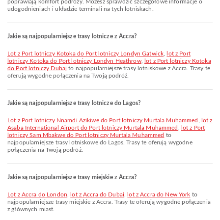
poprawiają komfort podróży. Możesz sprawdzić szczegółowe informacje o
udogodnieniach i układzie terminali na tych lotniskach.
Jakie są najpopularniejsze trasy lotnicze z Accra?
lot z Port lotniczy Kotoka do Port lotniczy Londyn Gatwick
,
lot z Port
lotniczy Kotoka do Port lotniczy Londyn Heathrow
,
lot z Port lotniczy Kotoka
do Port lotniczy Dubaj
to najpopularniejsze trasy lotniskowe z Accra. Trasy te
oferują wygodne połączenia na Twoją podróż.
Jakie są najpopularniejsze trasy lotnicze do Lagos?
lot z Port lotniczy Nnamdi Azikiwe do Port lotniczy Murtala Muhammed
,
lot z
Asaba International Airport do Port lotniczy Murtala Muhammed
,
lot z Port
lotniczy Sam Mbakwe do Port lotniczy Murtala Muhammed
to
najpopularniejsze trasy lotniskowe do Lagos. Trasy te oferują wygodne
połączenia na Twoją podróż.
Jakie są najpopularniejsze trasy miejskie z Accra?
lot z Accra do London
,
lot z Accra do Dubai
,
lot z Accra do New York
to
najpopularniejsze trasy miejskie z Accra. Trasy te oferują wygodne połączenia
z głównych miast.