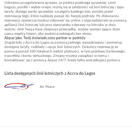
Odrobina przygotowania sprawia, że podróż przebiega sprawniej. Limit
bagażu, posiłki i wybór miejsc różnią się w zależności od linii lotniczej i typu
taryfy, dlatego warto sprawdzić szczegóły każdego lotu poniżej przed
rezerwacją tego, który najlepiej pasuje do Twojej podróży. Po dokonaniu
rezerwacji zazwyczaj możesz odprawić się online z wyprzedzeniem za pomocą
aplikacji linii lotniczej lub przy stanowisku odprawy na lotnisku w dniu
wylotu. Jeśli Twoja trasa obejmuje przesiadkę, zostaw wystarczająco dużo
czasu między lotami, aby podróż przebiegała bez stresu.
Airpaz jako Twój doświadczony partner w podróży
Znajdź loty z Accra do Lagos za pomocą jednego wyszukiwania i porównaj
dostępne taryfy, rozkłady i opcje linii lotniczych. Dokończ rezerwację za
pomocą ponad 100 lokalnych metod płatności, w tym przelewu bankowego,
e-portfela i konta wirtualnego. Zmiany możesz zarządzać w menu i
kontaktować się z pomocą Airpaz 24/7, kiedy tylko potrzebujesz pomocy.
Lista dostępnych linii lotniczych z Accra do Lagos
Air Peace