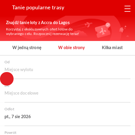
Tanie popularne trasy
Znajdź tanie loty z Accra do Lagos
Korzystaj z ekskluzywnych ofert lotów do
wybranego celu. Rozpocznij rezerwację teraz!
W jedną stronę
W obie strony
Kilka miast
Od
Miejsce wylotu
Do
Miejsce docelowe
Odlot
pt., 7 sie 2026
Powrót