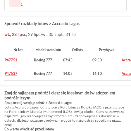
1
Sprawdź rozkłady lotów z Accra do Lagos
wt., 28 lip
śr., 29 lip
czw., 30 lip
pt., 31 lip
Nr lotu
Model samolotu
Odloty
Przybywa
P47751
Boeing 777
07:45
09:50
Accra
P47537
Boeing 777
14:05
16:10
Accra
Znajdź najlepszą podróż i ciesz się idealnym doświadczeniem
podróżniczym
Rozpocznij swoją podróż z Accra do Lagos
Loty z Accra do Lagos, odlatujące z Port lotniczy Kotoka (ACC) i przylatujące
na Port lotniczy Murtala Muhammed (LOS), trwają około . Ceny są zazwyczaj
najniższe, gdy rezerwujesz z wyprzedzeniem i zachowujesz elastyczność w
datach, dlatego wczesne porównanie opcji to najprostszy sposób na niższą
cenę.
Co warto wiedzieć przed lotem