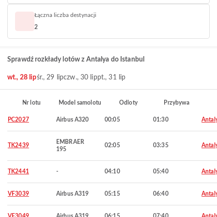
Łączna liczba destynacji
2
Sprawdź rozkłady lotów z Antalya do Istanbul
wt., 28 lip
śr., 29 lip
czw., 30 lip
pt., 31 lip
Nr lotu
Model samolotu
Odloty
Przybywa
PC2027
Airbus A320
00:05
01:30
Antal
EMBRAER
TK2439
02:05
03:35
Antal
195
TK2441
-
04:10
05:40
Antal
VF3039
Airbus A319
05:15
06:40
Antal
VF3049
Airbus A319
06:15
07:40
Antal