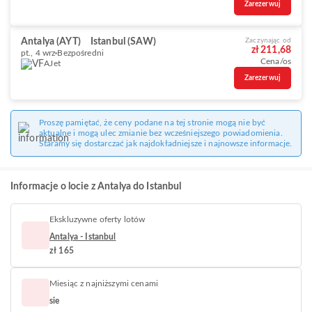
Zarezerwuj
Antalya (AYT)
Istanbul (SAW)
Zaczynając od
zł 211,68
pt., 4 wrz
Bezpośredni
Cena/os
AJet
Zarezerwuj
Proszę pamiętać, że ceny podane na tej stronie mogą nie być
aktualne i mogą ulec zmianie bez wcześniejszego powiadomienia.
Staramy się dostarczać jak najdokładniejsze i najnowsze informacje.
Informacje o locie z Antalya do Istanbul
Ekskluzywne oferty lotów
Antalya - Istanbul
zł 165
Miesiąc z najniższymi cenami
sie