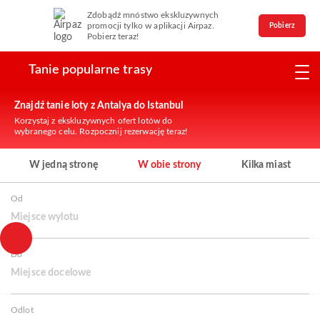
Zdobądź mnóstwo ekskluzywnych
promocji tylko w aplikacji Airpaz.
Pobierz
Pobierz teraz!
Tanie popularne trasy
Znajdź tanie loty z Antalya do Istanbul
Korzystaj z ekskluzywnych ofert lotów do
wybranego celu. Rozpocznij rezerwację teraz!
W jedną stronę
W obie strony
Kilka miast
Od
Miejsce wylotu
Do
Miejsce docelowe
Odlot