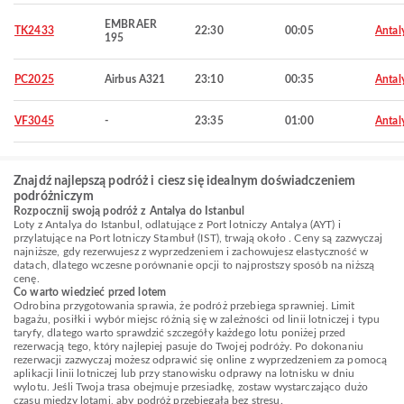
EMBRAER
TK2433
22:30
00:05
Antal
195
PC2025
Airbus A321
23:10
00:35
Antal
VF3045
-
23:35
01:00
Antal
Znajdź najlepszą podróż i ciesz się idealnym doświadczeniem
podróżniczym
Rozpocznij swoją podróż z Antalya do Istanbul
Loty z Antalya do Istanbul, odlatujące z Port lotniczy Antalya (AYT) i
przylatujące na Port lotniczy Stambuł (IST), trwają około . Ceny są zazwyczaj
najniższe, gdy rezerwujesz z wyprzedzeniem i zachowujesz elastyczność w
datach, dlatego wczesne porównanie opcji to najprostszy sposób na niższą
cenę.
Co warto wiedzieć przed lotem
Odrobina przygotowania sprawia, że podróż przebiega sprawniej. Limit
bagażu, posiłki i wybór miejsc różnią się w zależności od linii lotniczej i typu
taryfy, dlatego warto sprawdzić szczegóły każdego lotu poniżej przed
rezerwacją tego, który najlepiej pasuje do Twojej podróży. Po dokonaniu
rezerwacji zazwyczaj możesz odprawić się online z wyprzedzeniem za pomocą
aplikacji linii lotniczej lub przy stanowisku odprawy na lotnisku w dniu
wylotu. Jeśli Twoja trasa obejmuje przesiadkę, zostaw wystarczająco dużo
czasu między lotami, aby podróż przebiegała bez stresu.