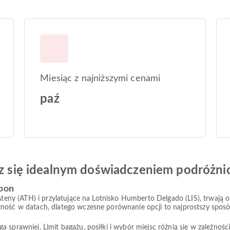
Miesiąc z najniższymi cenami
paź
esz się idealnym doświadczeniem podróżn
sbon
 Ateny (ATH) i przylatujące na Lotnisko Humberto Delgado (LIS), trwają 
ność w datach, dlatego wczesne porównanie opcji to najprostszy sposó
prawniej. Limit bagażu, posiłki i wybór miejsc różnią się w zależności od