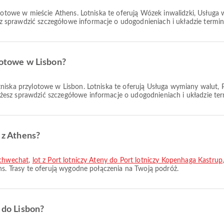
lotowe w mieście Athens. Lotniska te oferują Wózek inwalidzki, Usługa w
sprawdzić szczegółowe informacje o udogodnieniach i układzie terminal
ylotowe w Lisbon?
tniska przylotowe w Lisbon. Lotniska te oferują Usługa wymiany walut,
sz sprawdzić szczegółowe informacje o udogodnieniach i układzie termi
e z Athens?
Schwechat
,
lot z Port lotniczy Ateny do Port lotniczy Kopenhaga Kastrup
ns. Trasy te oferują wygodne połączenia na Twoją podróż.
e do Lisbon?