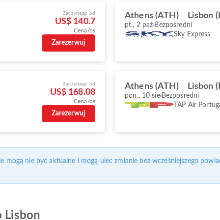
Zaczynając od
Athens (ATH)
Lisbon (
US$ 140.7
pt., 2 paź
Bezpośredni
Cena/os
Sky Express
Zarezerwuj
Zaczynając od
Athens (ATH)
Lisbon (
US$ 168.08
pon., 10 sie
Bezpośredni
Cena/os
TAP Air Portug
Zarezerwuj
nie mogą nie być aktualne i mogą ulec zmianie bez wcześniejszego powia
o Lisbon