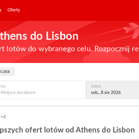
a
Oferty
Athens do Lisbon
rt lotów do wybranego celu. Rozpocznij re
iczna
Do
Odlot
sob., 8 sie 2026
T+0
lepszych ofert lotów od Athens do Lisbon