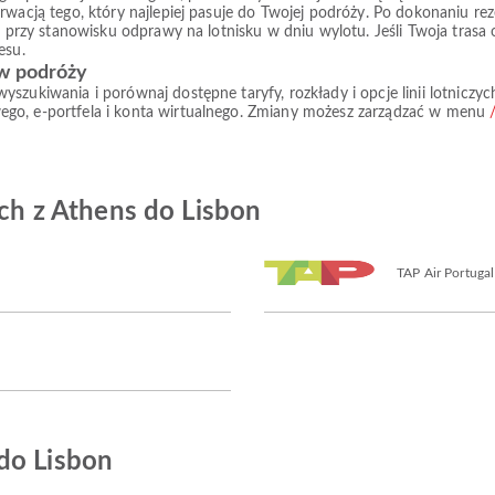
rwacją tego, który najlepiej pasuje do Twojej podróży. Po dokonaniu re
ub przy stanowisku odprawy na lotnisku w dniu wylotu. Jeśli Twoja tras
esu.
 w podróży
yszukiwania i porównaj dostępne taryfy, rozkłady i opcje linii lotnic
ego, e-portfela i konta wirtualnego. Zmiany możesz zarządzać w menu
ych z Athens do Lisbon
TAP Air Portugal
do Lisbon