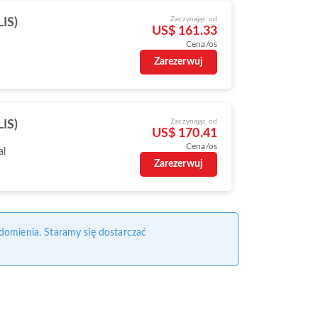
Zaczynając od
LIS)
US$ 161.33
Cena/os
Zarezerwuj
Zaczynając od
LIS)
US$ 170.41
Cena/os
al
Zarezerwuj
domienia. Staramy się dostarczać