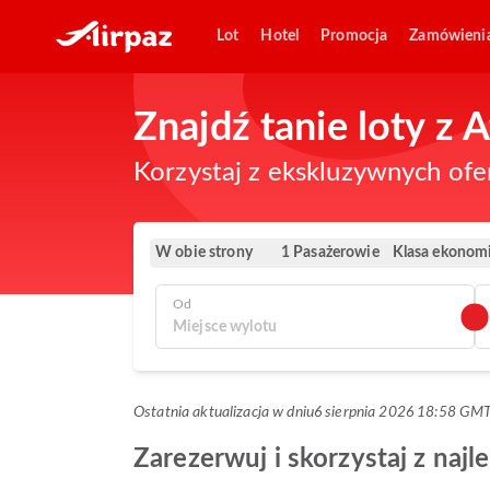
Lot
Hotel
Promocja
Zamówieni
Znajdź tanie loty z 
Korzystaj z ekskluzywnych ofe
W obie strony
Klasa ekonom
1 Pasażerowie
Od
Ostatnia aktualizacja w dniu
6 sierpnia 2026 18:58 GM
Zarezerwuj i skorzystaj z naj