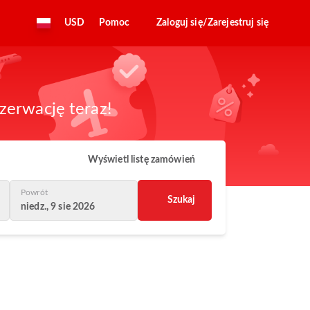
USD
Pomoc
Zaloguj się/Zarejestruj się
zerwację teraz!
Wyświetl listę zamówień
Powrót
Szukaj
niedz., 9 sie 2026