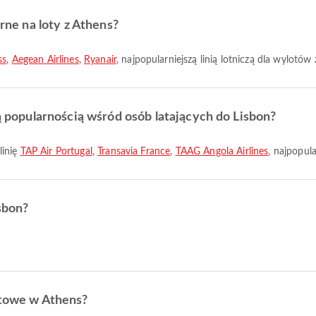
arne na loty z Athens?
ss
,
Aegean Airlines
,
Ryanair
, najpopularniejszą linią lotniczą dla wylotów 
zą popularnością wśród osób latających do Lisbon?
linię
TAP Air Portugal
,
Transavia France
,
TAAG Angola Airlines
, najpopula
sbon?
otowe w Athens?