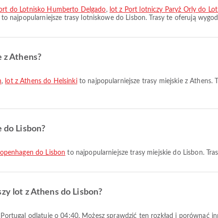
rport do Lotnisko Humberto Delgado
,
lot z Port lotniczy Paryż Orly do 
to najpopularniejsze trasy lotniskowe do Lisbon. Trasy te oferują wygo
e z Athens?
n
,
lot z Athens do Helsinki
to najpopularniejsze trasy miejskie z Athens.
e do Lisbon?
Copenhagen do Lisbon
to najpopularniejsze trasy miejskie do Lisbon. Tr
zy lot z Athens do Lisbon?
ir Portugal odlatuje o 04:40. Możesz sprawdzić ten rozkład i porównać i