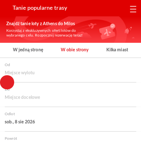
Tanie popularne trasy
Znajdź tanie loty z Athens do Milos
Korzystaj z ekskluzywnych ofert lotów do
wybranego celu. Rozpocznij rezerwację teraz!
W jedną stronę
W obie strony
Kilka miast
Od
Miejsce wylotu
Do
Miejsce docelowe
Odlot
sob., 8 sie 2026
Powrót