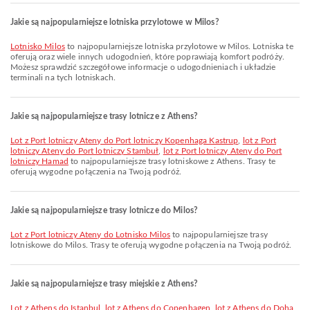
Jakie są najpopularniejsze lotniska przylotowe w Milos?
Lotnisko Milos
to najpopularniejsze lotniska przylotowe w Milos. Lotniska te
oferują oraz wiele innych udogodnień, które poprawiają komfort podróży.
Możesz sprawdzić szczegółowe informacje o udogodnieniach i układzie
terminali na tych lotniskach.
Jakie są najpopularniejsze trasy lotnicze z Athens?
lot z Port lotniczy Ateny do Port lotniczy Kopenhaga Kastrup
,
lot z Port
lotniczy Ateny do Port lotniczy Stambuł
,
lot z Port lotniczy Ateny do Port
lotniczy Hamad
to najpopularniejsze trasy lotniskowe z Athens. Trasy te
oferują wygodne połączenia na Twoją podróż.
Jakie są najpopularniejsze trasy lotnicze do Milos?
lot z Port lotniczy Ateny do Lotnisko Milos
to najpopularniejsze trasy
lotniskowe do Milos. Trasy te oferują wygodne połączenia na Twoją podróż.
Jakie są najpopularniejsze trasy miejskie z Athens?
lot z Athens do Istanbul
,
lot z Athens do Copenhagen
,
lot z Athens do Doha