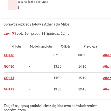
Łączna liczba destynacji
1
Sprawdź rozkłady lotów z Athens do Milos
czw., 9 lip
pt., 10 lip
sob., 11 lip
niedz., 12 lip
Nr lotu
Model samolotu
Odloty
Przybywa
GQ418
-
07:50
08:30
Athen
GQ410
-
13:30
14:10
Athen
GQ414
-
14:30
15:10
Athen
GQ412
-
19:05
19:45
Athen
Znajdź najlepszą podróż i ciesz się idealnym doświadczeniem
podróżniczym