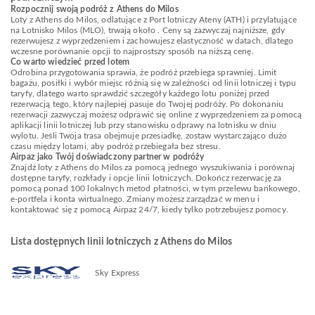
Rozpocznij swoją podróż z Athens do Milos
Loty z Athens do Milos, odlatujące z Port lotniczy Ateny (ATH) i przylatujące
na Lotnisko Milos (MLO), trwają około . Ceny są zazwyczaj najniższe, gdy
rezerwujesz z wyprzedzeniem i zachowujesz elastyczność w datach, dlatego
wczesne porównanie opcji to najprostszy sposób na niższą cenę.
Co warto wiedzieć przed lotem
Odrobina przygotowania sprawia, że podróż przebiega sprawniej. Limit
bagażu, posiłki i wybór miejsc różnią się w zależności od linii lotniczej i typu
taryfy, dlatego warto sprawdzić szczegóły każdego lotu poniżej przed
rezerwacją tego, który najlepiej pasuje do Twojej podróży. Po dokonaniu
rezerwacji zazwyczaj możesz odprawić się online z wyprzedzeniem za pomocą
aplikacji linii lotniczej lub przy stanowisku odprawy na lotnisku w dniu
wylotu. Jeśli Twoja trasa obejmuje przesiadkę, zostaw wystarczająco dużo
czasu między lotami, aby podróż przebiegała bez stresu.
Airpaz jako Twój doświadczony partner w podróży
Znajdź loty z Athens do Milos za pomocą jednego wyszukiwania i porównaj
dostępne taryfy, rozkłady i opcje linii lotniczych. Dokończ rezerwację za
pomocą ponad 100 lokalnych metod płatności, w tym przelewu bankowego,
e-portfela i konta wirtualnego. Zmiany możesz zarządzać w menu i
kontaktować się z pomocą Airpaz 24/7, kiedy tylko potrzebujesz pomocy.
Lista dostępnych linii lotniczych z Athens do Milos
Sky Express