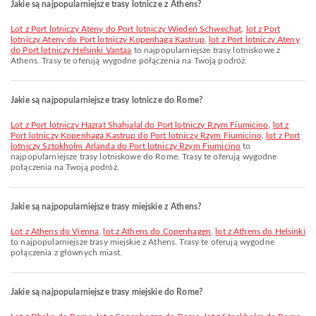
Jakie są najpopularniejsze trasy lotnicze z Athens?
lot z Port lotniczy Ateny do Port lotniczy Wiedeń Schwechat
,
lot z Port
lotniczy Ateny do Port lotniczy Kopenhaga Kastrup
,
lot z Port lotniczy Ateny
do Port lotniczy Helsinki Vantaa
to najpopularniejsze trasy lotniskowe z
Athens. Trasy te oferują wygodne połączenia na Twoją podróż.
Jakie są najpopularniejsze trasy lotnicze do Rome?
lot z Port lotniczy Hazrat Shahjalal do Port lotniczy Rzym Fiumicino
,
lot z
Port lotniczy Kopenhaga Kastrup do Port lotniczy Rzym Fiumicino
,
lot z Port
lotniczy Sztokholm Arlanda do Port lotniczy Rzym Fiumicino
to
najpopularniejsze trasy lotniskowe do Rome. Trasy te oferują wygodne
połączenia na Twoją podróż.
Jakie są najpopularniejsze trasy miejskie z Athens?
lot z Athens do Vienna
,
lot z Athens do Copenhagen
,
lot z Athens do Helsinki
to najpopularniejsze trasy miejskie z Athens. Trasy te oferują wygodne
połączenia z głównych miast.
Jakie są najpopularniejsze trasy miejskie do Rome?