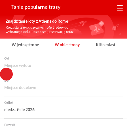
Tanie popularne trasy
Znajdź tanie loty z Athens do Rome
Korzystaj z ekskluzywnych ofert lotów do
wybranego celu. Rozpocznij rezerwację teraz!
W jedną stronę
W obie strony
Kilka miast
Od
Miejsce wylotu
Do
Miejsce docelowe
Odlot
niedz., 9 sie 2026
Powrót