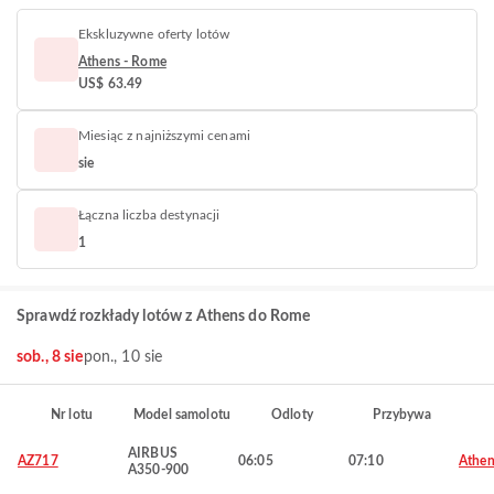
Ekskluzywne oferty lotów
Athens - Rome
US$ 63.49
Miesiąc z najniższymi cenami
sie
Łączna liczba destynacji
1
Sprawdź rozkłady lotów z Athens do Rome
sob., 8 sie
pon., 10 sie
Nr lotu
Model samolotu
Odloty
Przybywa
AIRBUS
AZ717
06:05
07:10
Athen
A350-900