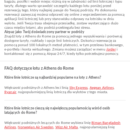
bagażu, posiłki i wybór miejsc różnią się w zależności od linii lotniczej i typu
taryfy, dlatego warto sprawdzić szczegóły każdego lotu poniżej przed
rezerwacją tego, który najlepiej pasuje do Twojej podróży. Po dokonaniu
rezerwacji zazwyczaj możesz odprawić się online z wyprzedzeniem za pomocą
aplikacji linii lotniczej lub przy stanowisku odprawy na lotnisku w dniu
wylotu. Jeśli Twoja trasa obejmuje przesiadkę, zostaw wystarczająco dużo
czasu między lotami, aby podróż przebiegała bez stresu.
Airpaz jako Twój doświadczony partner w podróży
Znajdź loty z Athens do Rome za pomocą jednego wyszukiwania i porównaj
dostępne taryfy, rozkłady i opcje linii lotniczych. Dokończ rezerwację za
pomocą ponad 100 lokalnych metod płatności, w tym przelewu bankowego,
e-portfela i konta wirtualnego. Zmiany możesz zarządzać w menu
/order
i
kontaktować się z pomocą Airpaz 24/7, kiedy tylko potrzebujesz pomocy.
FAQ dotyczące lotu z Athens do Rome
Które linie lotnicze są najbardziej popularne na loty z Athens?
Większość podróżnych z Athens leci linią
Sky Express
,
Aegean Airlines
,
Ryanair
, najpopularniejszą linią lotniczą dla wylotów z tego miasta.
Które linie lotnicze cieszą się największą popularnością wśród osób
latających do Rome?
Większość podróżnych lecących do Rome wybiera linię
Biman Bangladesh
Airlines
,
Norwegian Air Sweden
,
Wizz Air Malta
, najpopularniejszą linię