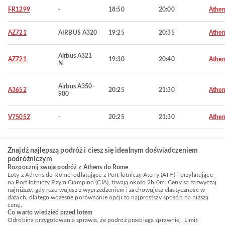
FR1299
-
18:50
20:00
Athen
AZ721
AIRBUS A320
19:25
20:35
Athen
Airbus A321
AZ721
19:30
20:40
Athen
N
Airbus A350-
A3652
20:25
21:30
Athen
900
V75052
-
20:25
21:30
Athen
Znajdź najlepszą podróż i ciesz się idealnym doświadczeniem
podróżniczym
Rozpocznij swoją podróż z Athens do Rome
Loty z Athens do Rome, odlatujące z Port lotniczy Ateny (ATH) i przylatujące
na Port lotniczy Rzym Ciampino (CIA), trwają około 2h 0m. Ceny są zazwyczaj
najniższe, gdy rezerwujesz z wyprzedzeniem i zachowujesz elastyczność w
datach, dlatego wczesne porównanie opcji to najprostszy sposób na niższą
cenę.
Co warto wiedzieć przed lotem
Odrobina przygotowania sprawia, że podróż przebiega sprawniej. Limit