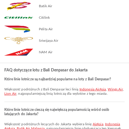
Batik Air
Citilink
Pelita Air
Sriwijaya Air
NAM Air
FAQ dotyczące lotu z Bali Denpasar do Jakarta
Które linie lotnicze są najbardziej popularne na loty z Bali Denpasar?
Większość podróżnych z Bali Denpasar leci linią
Indonesia AirAsia
,
Wings Air
,
Lion Air
, najpopularniejszą linią lotniczą dla wylotów z tego miasta.
Które linie lotnicze cieszą się największą popularnością wśród osób
latających do Jakarta?
Większość podróżnych lecących do Jakarta wybiera linię
AirAsia
,
Indonesia
AirAsia
,
Batik Air Malaysia
, najpopularniejszą linię obsługującą ten kierunek.