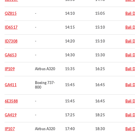
QZ815
-
14:10
15:05
Bali 
ID6517
-
14:15
15:10
Bali 
ID7308
-
14:20
15:10
Bali 
GA653
-
14:30
15:30
Bali 
IP109
Airbus A320
15:35
16:25
Bali 
Boeing 737-
GA411
15:45
16:45
Bali 
800
6E3588
-
15:45
16:45
Bali 
GA419
-
17:25
18:25
Bali 
IP107
Airbus A320
17:40
18:30
Bali 