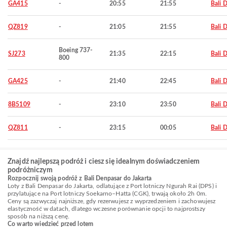
GA415
-
20:55
21:55
Bali 
QZ819
-
21:05
21:55
Bali 
Boeing 737-
SJ273
21:35
22:15
Bali 
800
GA425
-
21:40
22:45
Bali 
8B5109
-
23:10
23:50
Bali 
QZ811
-
23:15
00:05
Bali 
Znajdź najlepszą podróż i ciesz się idealnym doświadczeniem
podróżniczym
Rozpocznij swoją podróż z Bali Denpasar do Jakarta
Loty z Bali Denpasar do Jakarta, odlatujące z Port lotniczy Ngurah Rai (DPS) i
przylatujące na Port lotniczy Soekarno–Hatta (CGK), trwają około 2h 0m.
Ceny są zazwyczaj najniższe, gdy rezerwujesz z wyprzedzeniem i zachowujesz
elastyczność w datach, dlatego wczesne porównanie opcji to najprostszy
sposób na niższą cenę.
Co warto wiedzieć przed lotem