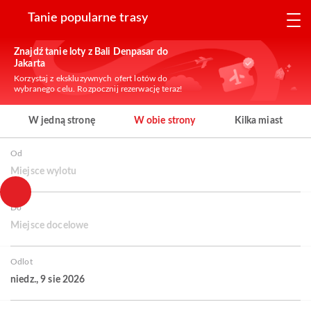
Tanie popularne trasy
Znajdź tanie loty z Bali Denpasar do
Jakarta
Korzystaj z ekskluzywnych ofert lotów do
wybranego celu. Rozpocznij rezerwację teraz!
W jedną stronę
W obie strony
Kilka miast
Od
Miejsce wylotu
Do
Miejsce docelowe
Odlot
niedz., 9 sie 2026