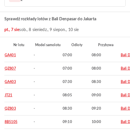
Sprawdź rozkłady lotów z Bali Denpasar do Jakarta
pt., 7 sie
sob., 8 sie
niedz., 9 sie
pon., 10 sie
Nr lotu
Model samolotu
Odloty
Przybywa
GA401
-
07:00
08:00
Bali 
QZ807
-
07:00
08:00
Bali 
GA403
-
07:30
08:30
Bali 
JT21
-
08:05
09:00
Bali 
QZ803
-
08:30
09:20
Bali 
8B5105
-
09:10
10:00
Bali 