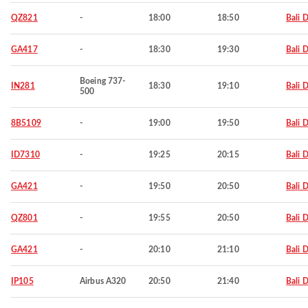
QZ821
-
18:00
18:50
Bali 
GA417
-
18:30
19:30
Bali 
Boeing 737-
IN281
18:30
19:10
Bali 
500
8B5109
-
19:00
19:50
Bali 
ID7310
-
19:25
20:15
Bali 
GA421
-
19:50
20:50
Bali 
QZ801
-
19:55
20:50
Bali 
GA421
-
20:10
21:10
Bali 
IP105
Airbus A320
20:50
21:40
Bali 