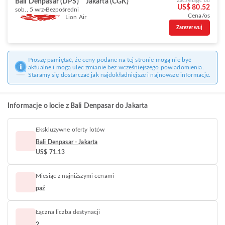
Bali Denpasar (DPS)
Jakarta (CGK)
Zaczynając od
US$ 80.52
sob., 5 wrz
Bezpośredni
Cena/os
Lion Air
Zarezerwuj
Proszę pamiętać, że ceny podane na tej stronie mogą nie być
aktualne i mogą ulec zmianie bez wcześniejszego powiadomienia.
Staramy się dostarczać jak najdokładniejsze i najnowsze informacje.
Informacje o locie z Bali Denpasar do Jakarta
Ekskluzywne oferty lotów
Bali Denpasar - Jakarta
US$ 71.13
Miesiąc z najniższymi cenami
paź
Łączna liczba destynacji
2