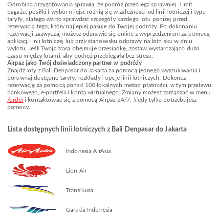
Odrobina przygotowania sprawia, że podróż przebiega sprawniej. Limit
bagażu, posiłki i wybór miejsc różnią się w zależności od linii lotniczej i typu
taryfy, dlatego warto sprawdzić szczegóły każdego lotu poniżej przed
rezerwacją tego, który najlepiej pasuje do Twojej podróży. Po dokonaniu
rezerwacji zazwyczaj możesz odprawić się online z wyprzedzeniem za pomocą
aplikacji linii lotniczej lub przy stanowisku odprawy na lotnisku w dniu
wylotu. Jeśli Twoja trasa obejmuje przesiadkę, zostaw wystarczająco dużo
czasu między lotami, aby podróż przebiegała bez stresu.
Airpaz jako Twój doświadczony partner w podróży
Znajdź loty z Bali Denpasar do Jakarta za pomocą jednego wyszukiwania i
porównaj dostępne taryfy, rozkłady i opcje linii lotniczych. Dokończ
rezerwację za pomocą ponad 100 lokalnych metod płatności, w tym przelewu
bankowego, e-portfela i konta wirtualnego. Zmiany możesz zarządzać w menu
/order
i kontaktować się z pomocą Airpaz 24/7, kiedy tylko potrzebujesz
pomocy.
Lista dostępnych linii lotniczych z Bali Denpasar do Jakarta
Indonesia AirAsia
Lion Air
TransNusa
Garuda Indonesia