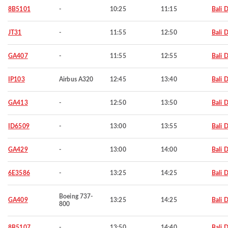
8B5101
-
10:25
11:15
Bali 
JT31
-
11:55
12:50
Bali 
GA407
-
11:55
12:55
Bali 
IP103
Airbus A320
12:45
13:40
Bali 
GA413
-
12:50
13:50
Bali 
ID6509
-
13:00
13:55
Bali 
GA429
-
13:00
14:00
Bali 
6E3586
-
13:25
14:25
Bali 
Boeing 737-
GA409
13:25
14:25
Bali 
800
8B5107
-
13:50
14:40
Bali 