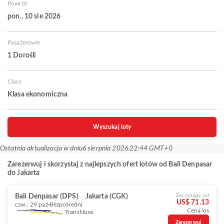
Powrót
pon., 10 sie 2026
Pasażerowie
1 Dorośli
Class
Klasa ekonomiczna
Wyszukaj loty
Ostatnia aktualizacja w dniu
6 sierpnia 2026 22:44 GMT+0
Zarezerwuj i skorzystaj z najlepszych ofert lotów od Bali Denpasar
do Jakarta
Bali Denpasar (DPS)
Jakarta (CGK)
Zaczynając od
US$ 71.13
czw., 29 paź
Bezpośredni
Cena/os
TransNusa
Zarezerwuj