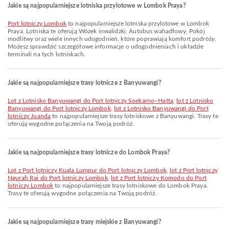
Jakie są najpopularniejsze lotniska przylotowe w Lombok Praya?
Port lotniczy Lombok
to najpopularniejsze lotniska przylotowe w Lombok
Praya. Lotniska te oferują Wózek inwalidzki, Autobus wahadłowy, Pokój
modlitwy oraz wiele innych udogodnień, które poprawiają komfort podróży.
Możesz sprawdzić szczegółowe informacje o udogodnieniach i układzie
terminali na tych lotniskach.
Jakie są najpopularniejsze trasy lotnicze z Banyuwangi?
lot z Lotnisko Banyuwangi do Port lotniczy Soekarno–Hatta
,
lot z Lotnisko
Banyuwangi do Port lotniczy Lombok
,
lot z Lotnisko Banyuwangi do Port
lotniczy Juanda
to najpopularniejsze trasy lotniskowe z Banyuwangi. Trasy te
oferują wygodne połączenia na Twoją podróż.
Jakie są najpopularniejsze trasy lotnicze do Lombok Praya?
lot z Port lotniczy Kuala Lumpur do Port lotniczy Lombok
,
lot z Port lotniczy
Ngurah Rai do Port lotniczy Lombok
,
lot z Port lotniczy Komodo do Port
lotniczy Lombok
to najpopularniejsze trasy lotniskowe do Lombok Praya.
Trasy te oferują wygodne połączenia na Twoją podróż.
Jakie są najpopularniejsze trasy miejskie z Banyuwangi?