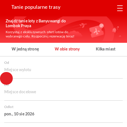
Tanie popularne trasy
Znajdź tanie loty z Banyuwangi do
Lombok Praya
Korzystaj z ekskluzywnych ofert lotów do
wybranego celu. Rozpocznij rezerwację teraz!
W jedną stronę
W obie strony
Kilka miast
Od
Miejsce wylotu
Do
Miejsce docelowe
Odlot
pon., 10 sie 2026