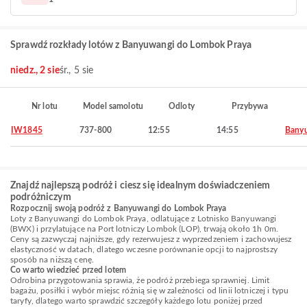
Sprawdź rozkłady lotów z Banyuwangi do Lombok Praya
niedz., 2 sie
śr., 5 sie
Nr lotu
Model samolotu
Odloty
Przybywa
IW1845
737-800
12:55
14:55
Bany
Znajdź najlepszą podróż i ciesz się idealnym doświadczeniem
podróżniczym
Rozpocznij swoją podróż z Banyuwangi do Lombok Praya
Loty z Banyuwangi do Lombok Praya, odlatujące z Lotnisko Banyuwangi
(BWX) i przylatujące na Port lotniczy Lombok (LOP), trwają około 1h 0m.
Ceny są zazwyczaj najniższe, gdy rezerwujesz z wyprzedzeniem i zachowujesz
elastyczność w datach, dlatego wczesne porównanie opcji to najprostszy
sposób na niższą cenę.
Co warto wiedzieć przed lotem
Odrobina przygotowania sprawia, że podróż przebiega sprawniej. Limit
bagażu, posiłki i wybór miejsc różnią się w zależności od linii lotniczej i typu
taryfy, dlatego warto sprawdzić szczegóły każdego lotu poniżej przed