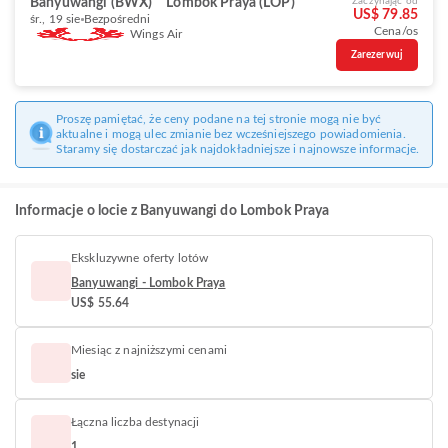
Banyuwangi (BWX)
Lombok Praya (LOP)
Zaczynając od
US$ 79.85
śr., 19 sie
Bezpośredni
Cena/os
Wings Air
Zarezerwuj
Proszę pamiętać, że ceny podane na tej stronie mogą nie być
aktualne i mogą ulec zmianie bez wcześniejszego powiadomienia.
Staramy się dostarczać jak najdokładniejsze i najnowsze informacje.
Informacje o locie z Banyuwangi do Lombok Praya
Ekskluzywne oferty lotów
Banyuwangi - Lombok Praya
US$ 55.64
Miesiąc z najniższymi cenami
sie
Łączna liczba destynacji
1