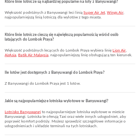
Które linie lotnicze są najbardziej popularne na loty z Banyuwangi?
Większość podróżnych z Banyuwangi leci linią
Super Air Jet
,
Wings Air
,
najpopularniejszą linią lotniczą dla wylotów z tego miasta.
Które linie lotnicze cieszą się największą popularnością wśród osób
latających do Lombok Praya?
Większość podróżnych lecących do Lombok Praya wybiera linię
Lion Air
,
AirAsia
,
Batik Air Malaysia
, najpopularniejszą linię obsługującą ten kierunek.
Ile lotów jest dostępnych z Banyuwangi do Lombok Praya?
Z Banyuwangi do Lombok Praya jest 1 lotów.
Jakie są najpopularniejsze lotniska wylotowe w Banyuwangi?
Lotnisko Banyuwangi
to najpopularniejsze lotniska wylotowe w mieście
Banyuwangi. Lotniska te oferują Taxi oraz wiele innych udogodnień, aby
poprawić komfort podróży. Możesz sprawdzić szczegółowe informacje o
udogodnieniach i układzie terminali na tych lotniskach.