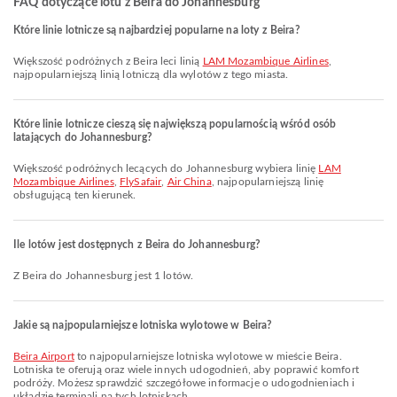
FAQ dotyczące lotu z Beira do Johannesburg
Które linie lotnicze są najbardziej popularne na loty z Beira?
Większość podróżnych z Beira leci linią
LAM Mozambique Airlines
,
najpopularniejszą linią lotniczą dla wylotów z tego miasta.
Które linie lotnicze cieszą się największą popularnością wśród osób
latających do Johannesburg?
Większość podróżnych lecących do Johannesburg wybiera linię
LAM
Mozambique Airlines
,
FlySafair
,
Air China
, najpopularniejszą linię
obsługującą ten kierunek.
Ile lotów jest dostępnych z Beira do Johannesburg?
Z Beira do Johannesburg jest 1 lotów.
Jakie są najpopularniejsze lotniska wylotowe w Beira?
Beira Airport
to najpopularniejsze lotniska wylotowe w mieście Beira.
Lotniska te oferują oraz wiele innych udogodnień, aby poprawić komfort
podróży. Możesz sprawdzić szczegółowe informacje o udogodnieniach i
układzie terminali na tych lotniskach.