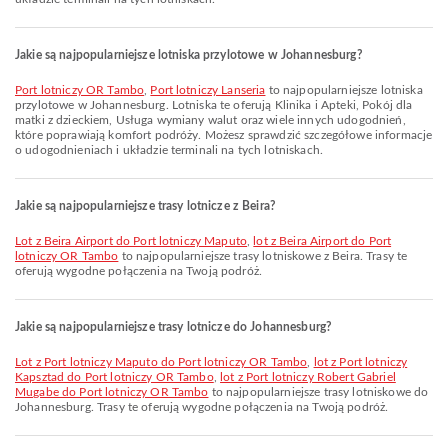
Jakie są najpopularniejsze lotniska przylotowe w Johannesburg?
Port lotniczy OR Tambo
,
Port lotniczy Lanseria
to najpopularniejsze lotniska
przylotowe w Johannesburg. Lotniska te oferują Klinika i Apteki, Pokój dla
matki z dzieckiem, Usługa wymiany walut oraz wiele innych udogodnień,
które poprawiają komfort podróży. Możesz sprawdzić szczegółowe informacje
o udogodnieniach i układzie terminali na tych lotniskach.
Jakie są najpopularniejsze trasy lotnicze z Beira?
lot z Beira Airport do Port lotniczy Maputo
,
lot z Beira Airport do Port
lotniczy OR Tambo
to najpopularniejsze trasy lotniskowe z Beira. Trasy te
oferują wygodne połączenia na Twoją podróż.
Jakie są najpopularniejsze trasy lotnicze do Johannesburg?
lot z Port lotniczy Maputo do Port lotniczy OR Tambo
,
lot z Port lotniczy
Kapsztad do Port lotniczy OR Tambo
,
lot z Port lotniczy Robert Gabriel
Mugabe do Port lotniczy OR Tambo
to najpopularniejsze trasy lotniskowe do
Johannesburg. Trasy te oferują wygodne połączenia na Twoją podróż.