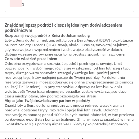
1
Znajdź najlepszą podróż i ciesz się idealnym doświadczeniem
podróżniczym
Rozpocznij swoją podróż z Beira do Johannesburg
Loty z Beira do Johannesburg, odlatujące z Beira Airport (BEW) i przylatujące
na Port lotniczy Lanseria (HLA), trwają około . Ceny są zazwyczaj najniższe,
gdy rezerwujesz z wyprzedzeniem i zachowujesz elastyczność w datach,
dlatego wczesne porównanie opcji to najprostszy sposób na niższą cenę.
Co warto wiedzieć przed lotem
Odrobina przygotowania sprawia, że podróż przebiega sprawniej. Limit
bagażu, posiłki i wybór miejsc różnią się w zależności od linii lotniczej i typu
taryfy, dlatego warto sprawdzić szczegóły każdego lotu poniżej przed
rezerwacją tego, który najlepiej pasuje do Twojej podróży. Po dokonaniu
rezerwacji zazwyczaj możesz odprawić się online z wyprzedzeniem za pomocą
aplikacji linii lotniczej lub przy stanowisku odprawy na lotnisku w dniu
wylotu. Jeśli Twoja trasa obejmuje przesiadkę, zostaw wystarczająco dużo
czasu między lotami, aby podróż przebiegała bez stresu.
Airpaz jako Twój doświadczony partner w podróży
Znajdź loty z Beira do Johannesburg za pomocą jednego wyszukiwania i
porównaj dostępne taryfy, rozkłady i opcje linii lotniczych. Dokończ
rezerwację za pomocą ponad 100 lokalnych metod płatności, w tym przelewu
bankowego, e-portfela i konta wirtualnego. Zmiany możesz zarządzać w menu
i kontaktować się z pomocą Airpaz 24/7, kiedy tylko potrzebujesz pomocy.