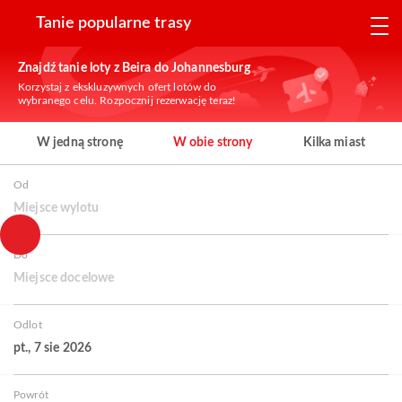
Tanie popularne trasy
Znajdź tanie loty z Beira do Johannesburg
Korzystaj z ekskluzywnych ofert lotów do
wybranego celu. Rozpocznij rezerwację teraz!
W jedną stronę
W obie strony
Kilka miast
Od
Miejsce wylotu
Do
Miejsce docelowe
Odlot
pt., 7 sie 2026
Powrót