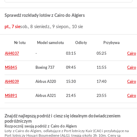
Sprawdź rozkłady lotów z Cairo do Algiers
pt., 7 sie
sob., 8 sie
niedz., 9 sie
pon., 10 sie
Nr lotu
Model samolotu
Odloty
Przybywa
AH4037
-
03:15
05:25
Cairo
MS845
Boeing 737
09:45
11:55
Cairo
AH4039
Airbus A320
15:30
17:40
Cairo
MS891
Airbus A321
21:45
23:55
Cairo
Znajdź najlepszą podróż i ciesz się idealnym doświadczeniem
podróżniczym
Rozpocznij swoją podróż z Cairo do Algiers
Loty z Cairo do Algiers, odlatujące z Port lotniczy Kair (CAI) i przylatujące na
Port lotniczy Houari Boumediene (ALG), trwają około 3h 10m. Ceny są