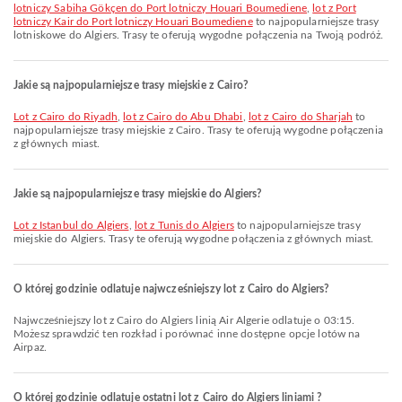
lotniczy Sabiha Gökçen do Port lotniczy Houari Boumediene
,
lot z Port
lotniczy Kair do Port lotniczy Houari Boumediene
to najpopularniejsze trasy
lotniskowe do Algiers. Trasy te oferują wygodne połączenia na Twoją podróż.
Jakie są najpopularniejsze trasy miejskie z Cairo?
lot z Cairo do Riyadh
,
lot z Cairo do Abu Dhabi
,
lot z Cairo do Sharjah
to
najpopularniejsze trasy miejskie z Cairo. Trasy te oferują wygodne połączenia
z głównych miast.
Jakie są najpopularniejsze trasy miejskie do Algiers?
lot z Istanbul do Algiers
,
lot z Tunis do Algiers
to najpopularniejsze trasy
miejskie do Algiers. Trasy te oferują wygodne połączenia z głównych miast.
O której godzinie odlatuje najwcześniejszy lot z Cairo do Algiers?
Najwcześniejszy lot z Cairo do Algiers linią Air Algerie odlatuje o 03:15.
Możesz sprawdzić ten rozkład i porównać inne dostępne opcje lotów na
Airpaz.
O której godzinie odlatuje ostatni lot z Cairo do Algiers liniami ?