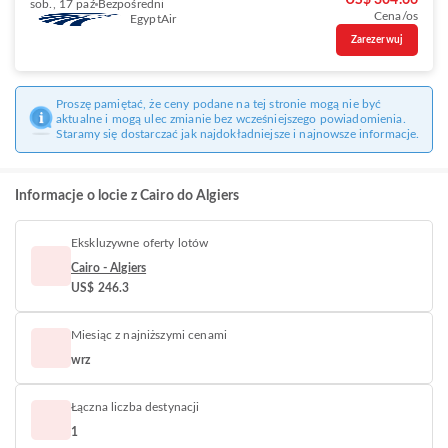
US$ 304.66
sob., 17 paź
Bezpośredni
Cena/os
EgyptAir
Zarezerwuj
Proszę pamiętać, że ceny podane na tej stronie mogą nie być
aktualne i mogą ulec zmianie bez wcześniejszego powiadomienia.
Staramy się dostarczać jak najdokładniejsze i najnowsze informacje.
Informacje o locie z Cairo do Algiers
Ekskluzywne oferty lotów
Cairo - Algiers
US$ 246.3
Miesiąc z najniższymi cenami
wrz
Łączna liczba destynacji
1