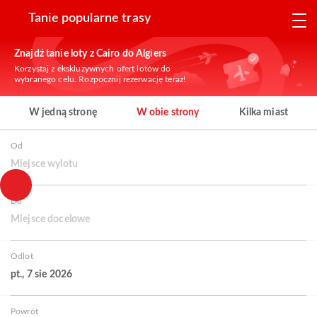
Tanie popularne trasy
Znajdź tanie loty z Cairo do Algiers
Korzystaj z ekskluzywnych ofert lotów do
wybranego celu. Rozpocznij rezerwację teraz!
W jedną stronę
W obie strony
Kilka miast
Od
Miejsce wylotu
Do
Miejsce docelowe
Odlot
pt., 7 sie 2026
Powrót