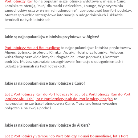
Port lotniczy Kair
to najpopularniejsze lotniska wylotowe w mieście Cairo.
Lotniska te oferują Pokój dla matki z dzieckiem, Lounge, Wypożyczalnia
samochodów oraz wiele innych udogodnień, aby poprawić komfort podróży.
Możesz sprawdzić szczegółowe informacje o udogodnieniach i układzie
terminali na tych lotniskach.
Jakie są najpopularniejsze lotniska przylotowe w Algiers?
Port lotniczy Houari Boumediene
to najpopularniejsze lotniska przylotowe w
Algiers. Lotniska te oferują Klinika i Apteki, Hotel przy lotnisku, Autobus
wahadłowy oraz wiele innych udogodnień, które poprawiają komfort
podróży. Możesz sprawdzić szczegółowe informacje o udogodnieniach i
układzie terminali na tych lotniskach.
Jakie są najpopularniejsze trasy lotnicze z Cairo?
lot z Port lotniczy Kair do Port lotniczy Rijad
,
lot z Port lotniczy Kair do Port
lotniczy Abu Zabi
,
lot z Port lotniczy Kair do Port lotniczy Sharjah
to
najpopularniejsze trasy lotniskowe z Cairo. Trasy te oferują wygodne
połączenia na Twoją podróż.
Jakie są najpopularniejsze trasy lotnicze do Algiers?
lot z Port lotniczy Stambuł do Port lotniczy Houari Boumediene
,
lot z Port