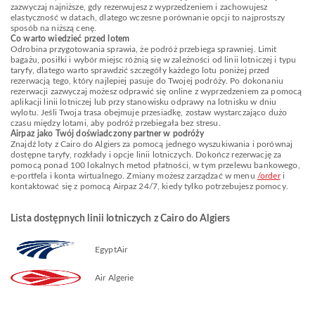
zazwyczaj najniższe, gdy rezerwujesz z wyprzedzeniem i zachowujesz
elastyczność w datach, dlatego wczesne porównanie opcji to najprostszy
sposób na niższą cenę.
Co warto wiedzieć przed lotem
Odrobina przygotowania sprawia, że podróż przebiega sprawniej. Limit
bagażu, posiłki i wybór miejsc różnią się w zależności od linii lotniczej i typu
taryfy, dlatego warto sprawdzić szczegóły każdego lotu poniżej przed
rezerwacją tego, który najlepiej pasuje do Twojej podróży. Po dokonaniu
rezerwacji zazwyczaj możesz odprawić się online z wyprzedzeniem za pomocą
aplikacji linii lotniczej lub przy stanowisku odprawy na lotnisku w dniu
wylotu. Jeśli Twoja trasa obejmuje przesiadkę, zostaw wystarczająco dużo
czasu między lotami, aby podróż przebiegała bez stresu.
Airpaz jako Twój doświadczony partner w podróży
Znajdź loty z Cairo do Algiers za pomocą jednego wyszukiwania i porównaj
dostępne taryfy, rozkłady i opcje linii lotniczych. Dokończ rezerwację za
pomocą ponad 100 lokalnych metod płatności, w tym przelewu bankowego,
e-portfela i konta wirtualnego. Zmiany możesz zarządzać w menu
/order
i
kontaktować się z pomocą Airpaz 24/7, kiedy tylko potrzebujesz pomocy.
Lista dostępnych linii lotniczych z Cairo do Algiers
EgyptAir
Air Algerie