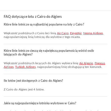
FAQ dotyczące lotu z Cairo do Algiers
Które linie lotnicze są najbardziej popularne na loty z Cairo?
Większość podróżnych z Cairo leci linią
Air Cairo
,
EgyptAir
,
Nesma Airlines
,
najpopularniejszą linią lotniczą dla wylotów z tego miasta.
Które linie lotnicze cieszą się największą popularnością wśród osób
latających do Algiers?
Większość podróżnych lecących do Algiers wybiera linię
Air Algerie
,
Pegasus
Airlines
,
Turkish Airlines
, najpopularniejszą linię obsługującą ten kierunek.
Ile lotów jest dostępnych z Cairo do Algiers?
Z Cairo do Algiers jest 4 lotów.
Jakie są najpopularniejsze lotniska wylotowe w Cairo?