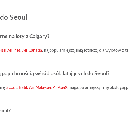
 do Seoul
arne na loty z Calgary?
Flair Airlines
,
Air Canada
, najpopularniejszą linią lotniczą dla wylotów z t
zą popularnością wśród osób latających do Seoul?
inię
Scoot
,
Batik Air Malaysia
,
AirAsiaX
, najpopularniejszą linię obsługują
eoul?