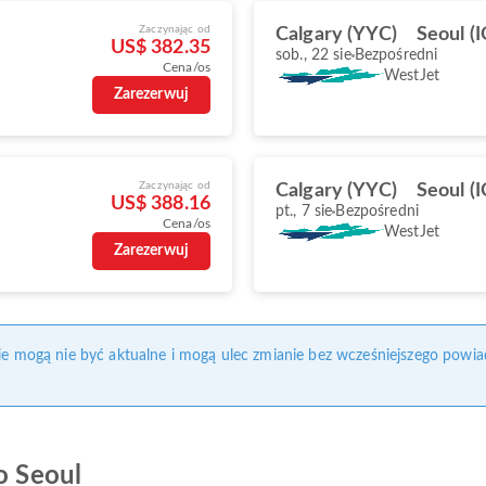
Zaczynając od
Calgary (YYC)
Seoul (
US$ 382.35
sob., 22 sie
Bezpośredni
Cena/os
WestJet
Zarezerwuj
Zaczynając od
Calgary (YYC)
Seoul (
US$ 388.16
pt., 7 sie
Bezpośredni
Cena/os
WestJet
Zarezerwuj
nie mogą nie być aktualne i mogą ulec zmianie bez wcześniejszego powia
o Seoul