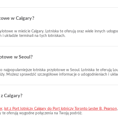
otowe w Calgary?
wylotowe w mieście Calgary. Lotniska te oferują oraz wiele innych udo
 układzie terminali na tych lotniskach.
ylotowe w Seoul?
o najpopularniejsze lotniska przylotowe w Seoul. Lotniska te oferują L
y. Możesz sprawdzić szczegółowe informacje o udogodnieniach i układz
 z Calgary?
er
,
lot z Port lotniczy Calgary do Port lotniczy Toronto Lester B. Pearson
asy te oferują wygodne połączenia na Twoją podróż.