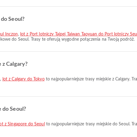
e do Seoul?
eul Inczon
,
lot z Port lotniczy Tajpej Taiwan Taoyuan do Port lotniczy Se
iskowe do Seoul. Trasy te oferują wygodne połączenia na Twoją podróż.
e z Calgary?
o
,
lot z Calgary do Tokyo
to najpopularniejsze trasy miejskie z Calgary. 
e do Seoul?
lot z Singapore do Seoul
to najpopularniejsze trasy miejskie do Seoul. T