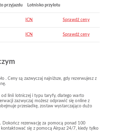
to przyjazdu
Lotnisko przylotu
ICN
Sprawdź ceny
ICN
Sprawdź ceny
iczym
oło . Ceny są zazwyczaj najniższe, gdy rezerwujesz z
nę.
 linii lotniczej i typu taryfy, dlatego warto
zerwacji zazwyczaj możesz odprawić się online z
a obejmuje przesiadkę, zostaw wystarczająco dużo
zych. Dokończ rezerwację za pomocą ponad 100
 kontaktować się z pomocą Airpaz 24/7, kiedy tylko