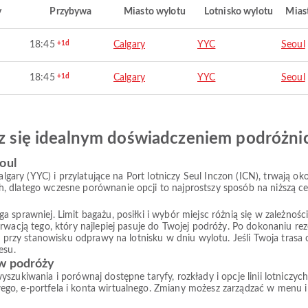
y
Przybywa
Miasto wylotu
Lotnisko wylotu
Mias
18:45
+1d
Calgary
YYC
Seoul
18:45
+1d
Calgary
YYC
Seoul
esz się idealnym doświadczeniem podróżn
oul
algary (YYC) i przylatujące na Port lotniczy Seul Inczon (ICN), trwają ok
, dlatego wczesne porównanie opcji to najprostszy sposób na niższą ce
prawniej. Limit bagażu, posiłki i wybór miejsc różnią się w zależności od
rwacją tego, który najlepiej pasuje do Twojej podróży. Po dokonaniu re
ub przy stanowisku odprawy na lotnisku w dniu wylotu. Jeśli Twoja tras
esu.
 w podróży
yszukiwania i porównaj dostępne taryfy, rozkłady i opcje linii lotnic
go, e-portfela i konta wirtualnego. Zmiany możesz zarządzać w menu i