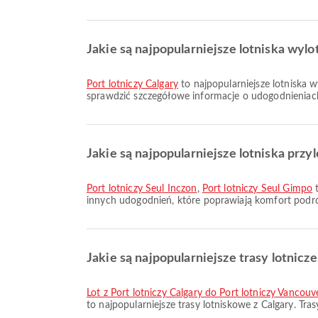
Jakie są najpopularniejsze lotniska wyl
Port lotniczy Calgary
to najpopularniejsze lotniska 
sprawdzić szczegółowe informacje o udogodnieniach i
Jakie są najpopularniejsze lotniska prz
Port lotniczy Seul Inczon
,
Port lotniczy Seul Gimpo
t
innych udogodnień, które poprawiają komfort podróż
Jakie są najpopularniejsze trasy lotnicze
lot z Port lotniczy Calgary do Port lotniczy Vancouv
to najpopularniejsze trasy lotniskowe z Calgary. Tr