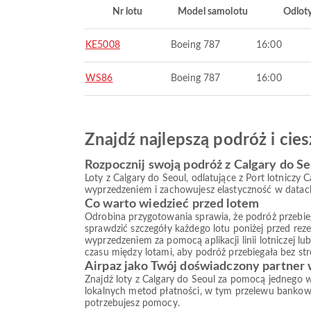
Nr lotu
Model samolotu
Odlot
KE5008
Boeing 787
16:00
WS86
Boeing 787
16:00
Znajdź najlepszą podróż i ci
Rozpocznij swoją podróż z Calgary do Se
Loty z Calgary do Seoul, odlatujące z Port lotniczy C
wyprzedzeniem i zachowujesz elastyczność w datach
Co warto wiedzieć przed lotem
Odrobina przygotowania sprawia, że podróż przebiega s
sprawdzić szczegóły każdego lotu poniżej przed reze
wyprzedzeniem za pomocą aplikacji linii lotniczej l
czasu między lotami, aby podróż przebiegała bez str
Airpaz jako Twój doświadczony partner
Znajdź loty z Calgary do Seoul za pomocą jednego w
lokalnych metod płatności, w tym przelewu bankowe
potrzebujesz pomocy.