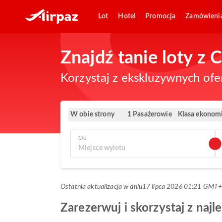
Lot
Hotel
Promocja
Zamówieni
Znajdź tanie loty z 
Korzystaj z ekskluzywnych ofe
W obie strony
Klasa ekonom
1 Pasażerowie
Od
Ostatnia aktualizacja w dniu
17 lipca 2026 01:21 GMT
Zarezerwuj i skorzystaj z naj