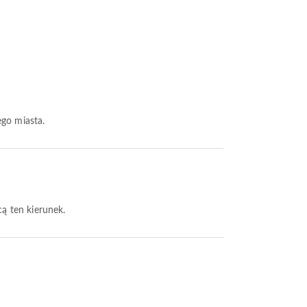
ego miasta.
cą ten kierunek.