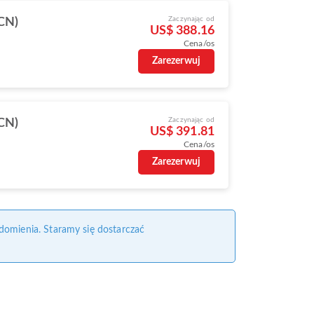
Zaczynając od
ICN)
US$ 388.16
Cena/os
Zarezerwuj
Zaczynając od
ICN)
US$ 391.81
Cena/os
Zarezerwuj
domienia. Staramy się dostarczać