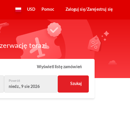
USD
Pomoc
Zaloguj się/Zarejestruj się
zerwację teraz!
Wyświetl listę zamówień
Powrót
Szukaj
niedz., 9 sie 2026