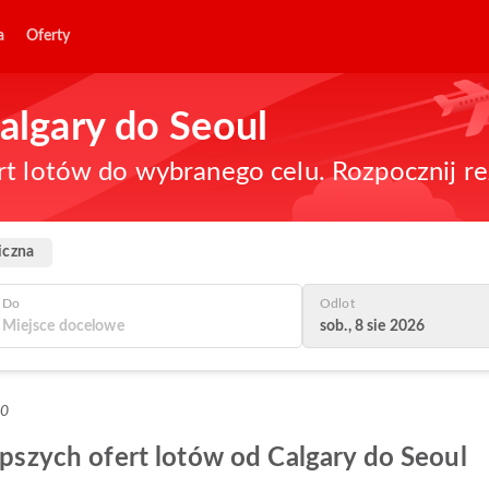
a
Oferty
Calgary do Seoul
rt lotów do wybranego celu. Rozpocznij re
iczna
Do
Odlot
sob., 8 sie 2026
+0
lepszych ofert lotów od Calgary do Seoul