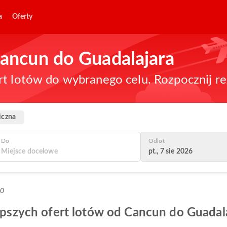
a
Oferty
 Cancun do Guadalajara
rt lotów do wybranego celu. Rozpocznij re
iczna
Do
Odlot
pt., 7 sie 2026
+0
lepszych ofert lotów od Cancun do Guadal