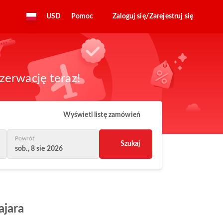
USD
Pomoc
Zaloguj się/Zarejestruj się
zerwację teraz!
Wyświetl listę zamówień
Powrót
Szukaj
sob., 8 sie 2026
ajara