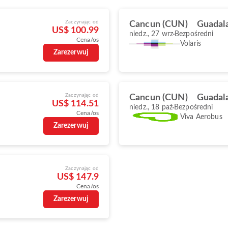
Zaczynając od
Cancun (CUN)
Guadala
US$ 100.99
niedz., 27 wrz
Bezpośredni
Cena/os
Volaris
Zarezerwuj
Zaczynając od
Cancun (CUN)
Guadala
US$ 114.51
niedz., 18 paź
Bezpośredni
Cena/os
Viva Aerobus
Zarezerwuj
Zaczynając od
US$ 147.9
Cena/os
Zarezerwuj