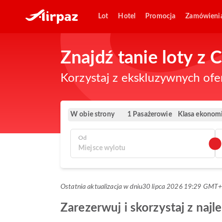
Lot
Hotel
Promocja
Zamówieni
Znajdź tanie loty z
Korzystaj z ekskluzywnych ofe
W obie strony
Klasa ekonom
1 Pasażerowie
Od
Ostatnia aktualizacja w dniu
30 lipca 2026 19:29 GMT
Zarezerwuj i skorzystaj z naj