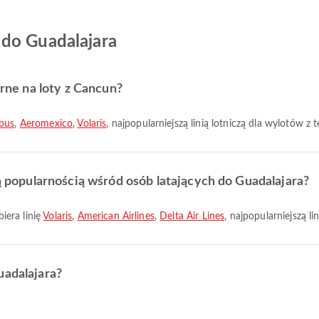
 do Guadalajara
arne na loty z Cancun?
bus
,
Aeromexico
,
Volaris
, najpopularniejszą linią lotniczą dla wylotów z 
zą popularnością wśród osób latających do Guadalajara?
iera linię
Volaris
,
American Airlines
,
Delta Air Lines
, najpopularniejszą li
uadalajara?