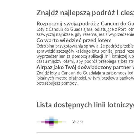
Znajdź najlepszą podróż i ci
Rozpocznij swoją podróż z Cancun do Gu
Loty z Cancun do Guadalajara, odlatujące z Port lot
zazwyczaj najniższe, gdy rezerwujesz z wyprzedzeni
Co warto wiedzieć przed lotem
Odrobina przygotowania sprawia, że podróż przebiega s
sprawdzić szczegóły każdego lotu poniżej przed reze
wyprzedzeniem za pomocą aplikacji linii lotniczej l
czasu między lotami, aby podróż przebiegała bez str
Airpaz jako Twój doświadczony partner
Znajdź loty z Cancun do Guadalajara za pomocą jedn
lokalnych metod płatności, w tym przelewu bankowe
potrzebujesz pomocy.
Lista dostępnych linii lotnic
Volaris