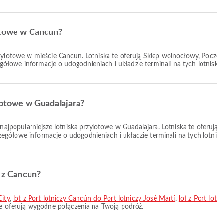
lotowe w Cancun?
wylotowe w mieście Cancun. Lotniska te oferują Sklep wolnocłowy, Pocze
łowe informacje o udogodnieniach i układzie terminali na tych lotnis
ylotowe w Guadalajara?
najpopularniejsze lotniska przylotowe w Guadalajara. Lotniska te oferuj
gółowe informacje o udogodnieniach i układzie terminali na tych lotni
e z Cancun?
City
,
lot z Port lotniczy Cancún do Port lotniczy José Martí
,
lot z Port l
 te oferują wygodne połączenia na Twoją podróż.