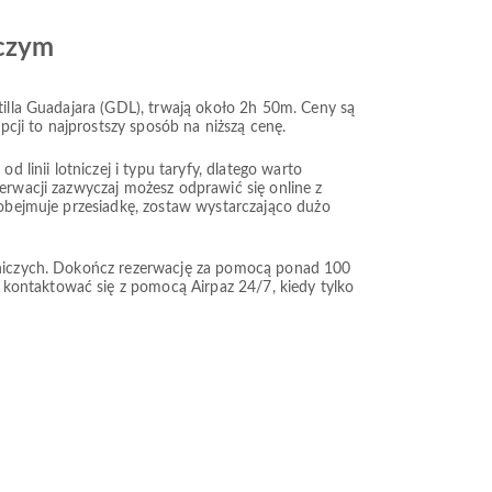
iczym
tilla Guadajara (GDL), trwają około 2h 50m. Ceny są
cji to najprostszy sposób na niższą cenę.
 linii lotniczej i typu taryfy, dlatego warto
zerwacji zazwyczaj możesz odprawić się online z
a obejmuje przesiadkę, zostaw wystarczająco dużo
lotniczych. Dokończ rezerwację za pomocą ponad 100
 kontaktować się z pomocą Airpaz 24/7, kiedy tylko