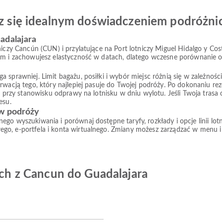
esz się idealnym doświadczeniem podróżn
adalajara
niczy Cancún (CUN) i przylatujące na Port lotniczy Miguel Hidalgo y Cos
em i zachowujesz elastyczność w datach, dlatego wczesne porównanie op
prawniej. Limit bagażu, posiłki i wybór miejsc różnią się w zależności od
rwacją tego, który najlepiej pasuje do Twojej podróży. Po dokonaniu re
ub przy stanowisku odprawy na lotnisku w dniu wylotu. Jeśli Twoja tras
esu.
 w podróży
ego wyszukiwania i porównaj dostępne taryfy, rozkłady i opcje linii 
go, e-portfela i konta wirtualnego. Zmiany możesz zarządzać w menu i
zych z Cancun do Guadalajara