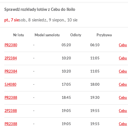
Sprawdź rozkłady lotów z Cebu do Iloilo
pt., 7 sie
sob., 8 sie
niedz., 9 sie
pon., 10 sie
Nr lotu
Model samolotu
Odloty
Przybywa
PR2380
-
05:20
06:10
Cebu
2P2384
-
10:20
11:05
Cebu
PR2384
-
10:20
11:05
Cebu
5J4080
-
17:05
18:00
Cebu
PR2388
-
18:45
19:30
Cebu
2P2388
-
19:05
19:55
Cebu
PR2388
-
19:05
19:55
Cebu