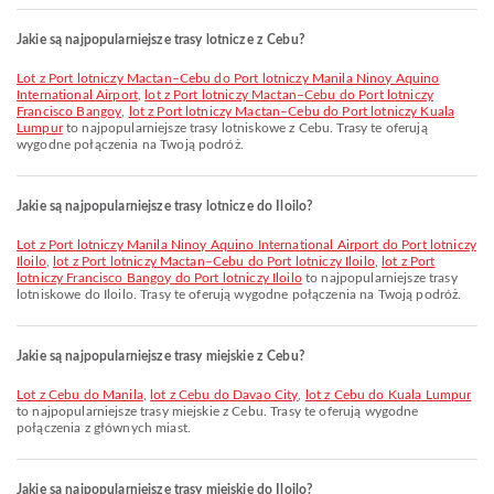
Jakie są najpopularniejsze trasy lotnicze z Cebu?
lot z Port lotniczy Mactan–Cebu do Port lotniczy Manila Ninoy Aquino
International Airport
,
lot z Port lotniczy Mactan–Cebu do Port lotniczy
Francisco Bangoy
,
lot z Port lotniczy Mactan–Cebu do Port lotniczy Kuala
Lumpur
to najpopularniejsze trasy lotniskowe z Cebu. Trasy te oferują
wygodne połączenia na Twoją podróż.
Jakie są najpopularniejsze trasy lotnicze do Iloilo?
lot z Port lotniczy Manila Ninoy Aquino International Airport do Port lotniczy
Iloilo
,
lot z Port lotniczy Mactan–Cebu do Port lotniczy Iloilo
,
lot z Port
lotniczy Francisco Bangoy do Port lotniczy Iloilo
to najpopularniejsze trasy
lotniskowe do Iloilo. Trasy te oferują wygodne połączenia na Twoją podróż.
Jakie są najpopularniejsze trasy miejskie z Cebu?
lot z Cebu do Manila
,
lot z Cebu do Davao City
,
lot z Cebu do Kuala Lumpur
to najpopularniejsze trasy miejskie z Cebu. Trasy te oferują wygodne
połączenia z głównych miast.
Jakie są najpopularniejsze trasy miejskie do Iloilo?