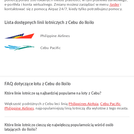
pomocą ponad 100 lokalnych metod płatności, w tym przelewu bankowego,
e-portfela i konta wirtualnego. Zmiany możesz zarządzać w menu
/order
i
kontaktować się z pomocą Airpaz 24/7, kiedy tylko potrzebujesz pomocy.
Lista dostępnych linii lotniczych z Cebu do Iloilo
Philippine Airlines
Cebu Pacific
FAQ dotyczące lotu z Cebu do Iloilo
Które linie lotnicze są najbardziej popularne na loty z Cebu?
Większość podróżnych z Cebu leci linią
Philippines AirAsia
,
Cebu Pacific
,
Philippine Airlines
, najpopularniejszą linią lotniczą dla wylotów z tego miasta.
Które linie lotnicze cieszą się największą popularnością wśród osób
latających do Iloilo?