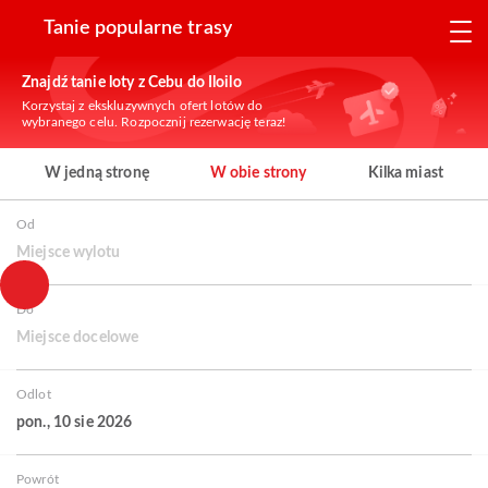
Tanie popularne trasy
Znajdź tanie loty z Cebu do Iloilo
Korzystaj z ekskluzywnych ofert lotów do
wybranego celu. Rozpocznij rezerwację teraz!
W jedną stronę
W obie strony
Kilka miast
Od
Miejsce wylotu
Do
Miejsce docelowe
Odlot
pon., 10 sie 2026
Powrót