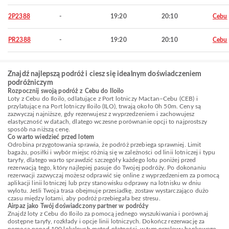
2P2388
-
19:20
20:10
Cebu
PR2388
-
19:20
20:10
Cebu
Znajdź najlepszą podróż i ciesz się idealnym doświadczeniem
podróżniczym
Rozpocznij swoją podróż z Cebu do Iloilo
Loty z Cebu do Iloilo, odlatujące z Port lotniczy Mactan–Cebu (CEB) i
przylatujące na Port lotniczy Iloilo (ILO), trwają około 0h 50m. Ceny są
zazwyczaj najniższe, gdy rezerwujesz z wyprzedzeniem i zachowujesz
elastyczność w datach, dlatego wczesne porównanie opcji to najprostszy
sposób na niższą cenę.
Co warto wiedzieć przed lotem
Odrobina przygotowania sprawia, że podróż przebiega sprawniej. Limit
bagażu, posiłki i wybór miejsc różnią się w zależności od linii lotniczej i typu
taryfy, dlatego warto sprawdzić szczegóły każdego lotu poniżej przed
rezerwacją tego, który najlepiej pasuje do Twojej podróży. Po dokonaniu
rezerwacji zazwyczaj możesz odprawić się online z wyprzedzeniem za pomocą
aplikacji linii lotniczej lub przy stanowisku odprawy na lotnisku w dniu
wylotu. Jeśli Twoja trasa obejmuje przesiadkę, zostaw wystarczająco dużo
czasu między lotami, aby podróż przebiegała bez stresu.
Airpaz jako Twój doświadczony partner w podróży
Znajdź loty z Cebu do Iloilo za pomocą jednego wyszukiwania i porównaj
dostępne taryfy, rozkłady i opcje linii lotniczych. Dokończ rezerwację za