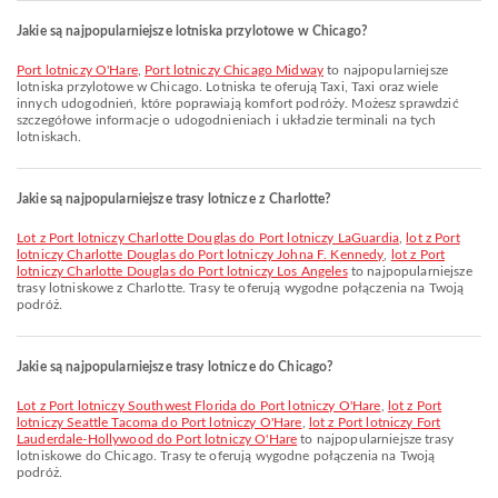
Jakie są najpopularniejsze lotniska przylotowe w Chicago?
Port lotniczy O'Hare
,
Port lotniczy Chicago Midway
to najpopularniejsze
lotniska przylotowe w Chicago. Lotniska te oferują Taxi, Taxi oraz wiele
innych udogodnień, które poprawiają komfort podróży. Możesz sprawdzić
szczegółowe informacje o udogodnieniach i układzie terminali na tych
lotniskach.
Jakie są najpopularniejsze trasy lotnicze z Charlotte?
lot z Port lotniczy Charlotte Douglas do Port lotniczy LaGuardia
,
lot z Port
lotniczy Charlotte Douglas do Port lotniczy Johna F. Kennedy
,
lot z Port
lotniczy Charlotte Douglas do Port lotniczy Los Angeles
to najpopularniejsze
trasy lotniskowe z Charlotte. Trasy te oferują wygodne połączenia na Twoją
podróż.
Jakie są najpopularniejsze trasy lotnicze do Chicago?
lot z Port lotniczy Southwest Florida do Port lotniczy O'Hare
,
lot z Port
lotniczy Seattle Tacoma do Port lotniczy O'Hare
,
lot z Port lotniczy Fort
Lauderdale-Hollywood do Port lotniczy O'Hare
to najpopularniejsze trasy
lotniskowe do Chicago. Trasy te oferują wygodne połączenia na Twoją
podróż.