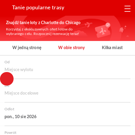
Tanie popularne trasy
Znajdź tanie loty z Charlotte do Chicago
Korzystaj z ekskluzywnych ofert lotów do
wybranego celu. Rozpocznij rezerwację teraz!
W jedną stronę
W obie strony
Kilka miast
Od
Miejsce wylotu
Do
Miejsce docelowe
Odlot
pon., 10 sie 2026
Powrót