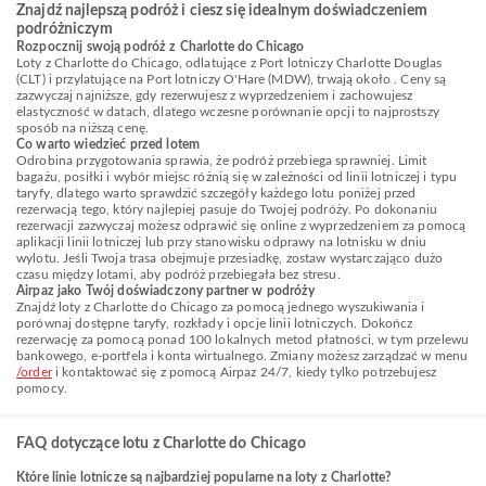
Znajdź najlepszą podróż i ciesz się idealnym doświadczeniem
podróżniczym
Rozpocznij swoją podróż z Charlotte do Chicago
Loty z Charlotte do Chicago, odlatujące z Port lotniczy Charlotte Douglas
(CLT) i przylatujące na Port lotniczy O'Hare (MDW), trwają około . Ceny są
zazwyczaj najniższe, gdy rezerwujesz z wyprzedzeniem i zachowujesz
elastyczność w datach, dlatego wczesne porównanie opcji to najprostszy
sposób na niższą cenę.
Co warto wiedzieć przed lotem
Odrobina przygotowania sprawia, że podróż przebiega sprawniej. Limit
bagażu, posiłki i wybór miejsc różnią się w zależności od linii lotniczej i typu
taryfy, dlatego warto sprawdzić szczegóły każdego lotu poniżej przed
rezerwacją tego, który najlepiej pasuje do Twojej podróży. Po dokonaniu
rezerwacji zazwyczaj możesz odprawić się online z wyprzedzeniem za pomocą
aplikacji linii lotniczej lub przy stanowisku odprawy na lotnisku w dniu
wylotu. Jeśli Twoja trasa obejmuje przesiadkę, zostaw wystarczająco dużo
czasu między lotami, aby podróż przebiegała bez stresu.
Airpaz jako Twój doświadczony partner w podróży
Znajdź loty z Charlotte do Chicago za pomocą jednego wyszukiwania i
porównaj dostępne taryfy, rozkłady i opcje linii lotniczych. Dokończ
rezerwację za pomocą ponad 100 lokalnych metod płatności, w tym przelewu
bankowego, e-portfela i konta wirtualnego. Zmiany możesz zarządzać w menu
/order
i kontaktować się z pomocą Airpaz 24/7, kiedy tylko potrzebujesz
pomocy.
FAQ dotyczące lotu z Charlotte do Chicago
Które linie lotnicze są najbardziej popularne na loty z Charlotte?