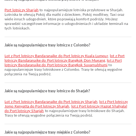
Port lotniczy Sharjah
to najpopularniejsze lotniska przylotowe w Sharjah.
Lotniska te oferują Pokój dla matki z dzieckiem, Pokój modlitwy, Taxi oraz
wiele innych udogodnień, które poprawiają komfort podróży. Możesz
sprawdzić szczegółowe informacje o udogodnieniach i układzie terminali na
tych lotniskach.
Jakie są najpopularniejsze trasy lotnicze z Colombo?
lot z Port lotniczy Bandaranaike do Port lotniczy Kuala Lumpur
,
lot z Port
lotniczy Bandaranaike do Port lotniczy Bangkok Don Mueang
,
lot z Port
lotniczy Bandaranaike do Port lotniczy Bangkok Suvarnabhumi
to
najpopularniejsze trasy lotniskowe z Colombo. Trasy te oferują wygodne
połączenia na Twoją podróż.
Jakie są najpopularniejsze trasy lotnicze do Sharjah?
lot z Port lotniczy Bandaranaike do Port lotniczy Sharjah
,
lot z Port lotniczy
Jomo Kenyatta do Port lotniczy Sharjah
,
lot z Port lotniczy Hazrat Shahjalal
do Port lotniczy Sharjah
to najpopularniejsze trasy lotniskowe do Sharjah.
Trasy te oferują wygodne połączenia na Twoją podróż.
Jakie są najpopularniejsze trasy miejskie z Colombo?