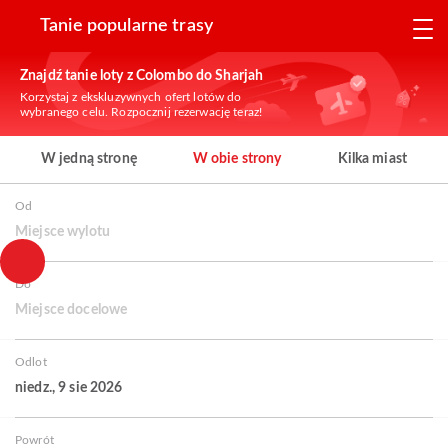
Tanie popularne trasy
Znajdź tanie loty z Colombo do Sharjah
Korzystaj z ekskluzywnych ofert lotów do
wybranego celu. Rozpocznij rezerwację teraz!
W jedną stronę
W obie strony
Kilka miast
Od
Miejsce wylotu
Do
Miejsce docelowe
Odlot
niedz., 9 sie 2026
Powrót