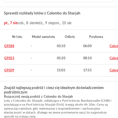
Sprawdź rozkłady lotów z Colombo do Sharjah
pt., 7 sie
sob., 8 sie
niedz., 9 sie
pon., 10 sie
Nr lotu
Model samolotu
Odloty
Przybywa
G9588
-
03:10
06:00
Colo
G9503
-
05:20
08:10
Colo
G9509
-
15:05
17:55
Colo
Znajdź najlepszą podróż i ciesz się idealnym doświadczeniem
podróżniczym
Rozpocznij swoją podróż z Colombo do Sharjah
Loty z Colombo do Sharjah, odlatujące z Port lotniczy Bandaranaike (CMB) i
przylatujące na Port lotniczy Sharjah (SHJ), trwają około 4h 20m. Ceny są
zazwyczaj najniższe, gdy rezerwujesz z wyprzedzeniem i zachowujesz
elastyczność w datach, dlatego wczesne porównanie opcji to najprostszy
sposób na niższą cenę.