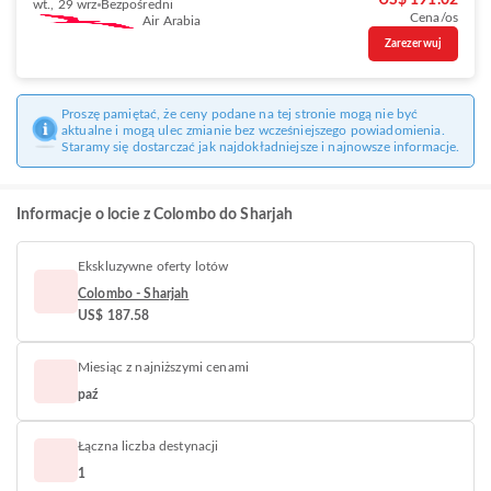
US$ 191.02
wt., 29 wrz
Bezpośredni
Cena/os
Air Arabia
Zarezerwuj
Proszę pamiętać, że ceny podane na tej stronie mogą nie być
aktualne i mogą ulec zmianie bez wcześniejszego powiadomienia.
Staramy się dostarczać jak najdokładniejsze i najnowsze informacje.
Informacje o locie z Colombo do Sharjah
Ekskluzywne oferty lotów
Colombo - Sharjah
US$ 187.58
Miesiąc z najniższymi cenami
paź
Łączna liczba destynacji
1