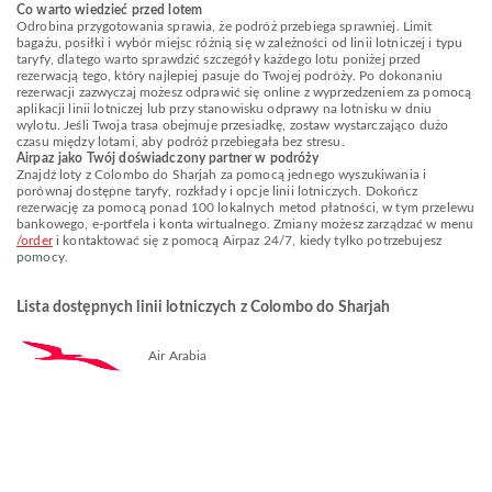
Co warto wiedzieć przed lotem
Odrobina przygotowania sprawia, że podróż przebiega sprawniej. Limit
bagażu, posiłki i wybór miejsc różnią się w zależności od linii lotniczej i typu
taryfy, dlatego warto sprawdzić szczegóły każdego lotu poniżej przed
rezerwacją tego, który najlepiej pasuje do Twojej podróży. Po dokonaniu
rezerwacji zazwyczaj możesz odprawić się online z wyprzedzeniem za pomocą
aplikacji linii lotniczej lub przy stanowisku odprawy na lotnisku w dniu
wylotu. Jeśli Twoja trasa obejmuje przesiadkę, zostaw wystarczająco dużo
czasu między lotami, aby podróż przebiegała bez stresu.
Airpaz jako Twój doświadczony partner w podróży
Znajdź loty z Colombo do Sharjah za pomocą jednego wyszukiwania i
porównaj dostępne taryfy, rozkłady i opcje linii lotniczych. Dokończ
rezerwację za pomocą ponad 100 lokalnych metod płatności, w tym przelewu
bankowego, e-portfela i konta wirtualnego. Zmiany możesz zarządzać w menu
/order
i kontaktować się z pomocą Airpaz 24/7, kiedy tylko potrzebujesz
pomocy.
Lista dostępnych linii lotniczych z Colombo do Sharjah
Air Arabia