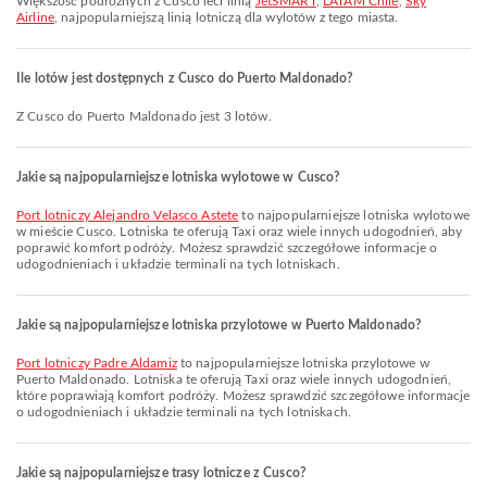
Większość podróżnych z Cusco leci linią
JetSMART
,
LATAM Chile
,
Sky
Airline
, najpopularniejszą linią lotniczą dla wylotów z tego miasta.
Ile lotów jest dostępnych z Cusco do Puerto Maldonado?
Z Cusco do Puerto Maldonado jest 3 lotów.
Jakie są najpopularniejsze lotniska wylotowe w Cusco?
Port lotniczy Alejandro Velasco Astete
to najpopularniejsze lotniska wylotowe
w mieście Cusco. Lotniska te oferują Taxi oraz wiele innych udogodnień, aby
poprawić komfort podróży. Możesz sprawdzić szczegółowe informacje o
udogodnieniach i układzie terminali na tych lotniskach.
Jakie są najpopularniejsze lotniska przylotowe w Puerto Maldonado?
Port lotniczy Padre Aldamiz
to najpopularniejsze lotniska przylotowe w
Puerto Maldonado. Lotniska te oferują Taxi oraz wiele innych udogodnień,
które poprawiają komfort podróży. Możesz sprawdzić szczegółowe informacje
o udogodnieniach i układzie terminali na tych lotniskach.
Jakie są najpopularniejsze trasy lotnicze z Cusco?