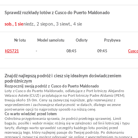
Sprawdź rozkłady lotów z Cusco do Puerto Maldonado
sob., 1 sie
niedz., 2 sie
pon., 3 sie
wt., 4 sie
Nr lotu
Model samolotu
Odloty
Przybywa
H25721
-
08:45
09:45
Cusc
Znajdź najlepszą podróż i ciesz się idealnym doświadczeniem
podróżniczym
Rozpocznij swoją podróż z Cusco do Puerto Maldonado
Loty z Cusco do Puerto Maldonado, odlatujące z Port lotniczy Alejandro
Velasco Astete (CUZ) i przylatujące na Port lotniczy Padre Aldamiz (PEM),
trwają około 1h 0m. Ceny są zazwyczaj najniższe, gdy rezerwujesz z
wyprzedzeniem i zachowujesz elastyczność w datach, dlatego wczesne
porównanie opcji to najprostszy sposób na niższą cenę.
Co warto wiedzieć przed lotem
Odrobina przygotowania sprawia, że podróż przebiega sprawniej. Limit
bagażu, posiłki i wybór miejsc różnią się w zależności od linii lotniczej i typu
taryfy, dlatego warto sprawdzić szczegóły każdego lotu poniżej przed
rezerwacją tego, który najlepiej pasuje do Twojej podróży. Po dokonaniu
rezerwacji zazwyczaj możesz odprawić się online z wyprzedzeniem za pomocą