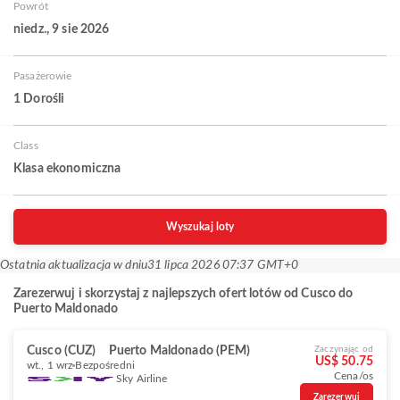
Powrót
niedz., 9 sie 2026
Pasażerowie
1 Dorośli
Class
Klasa ekonomiczna
Wyszukaj loty
Ostatnia aktualizacja w dniu
31 lipca 2026 07:37 GMT+0
Zarezerwuj i skorzystaj z najlepszych ofert lotów od Cusco do
Puerto Maldonado
Cusco (CUZ)
Puerto Maldonado (PEM)
Zaczynając od
US$ 50.75
wt., 1 wrz
Bezpośredni
Cena/os
Sky Airline
Zarezerwuj