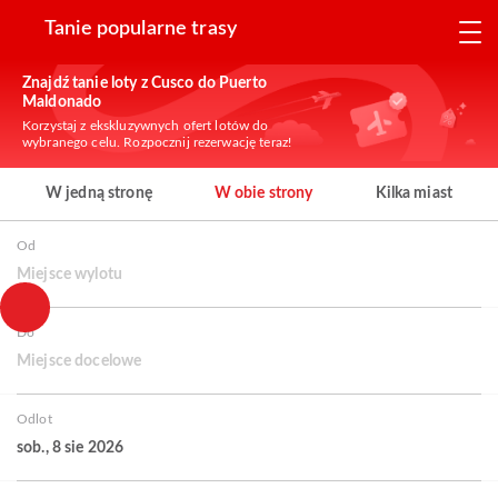
Tanie popularne trasy
Znajdź tanie loty z Cusco do Puerto
Maldonado
Korzystaj z ekskluzywnych ofert lotów do
wybranego celu. Rozpocznij rezerwację teraz!
W jedną stronę
W obie strony
Kilka miast
Od
Miejsce wylotu
Do
Miejsce docelowe
Odlot
sob., 8 sie 2026