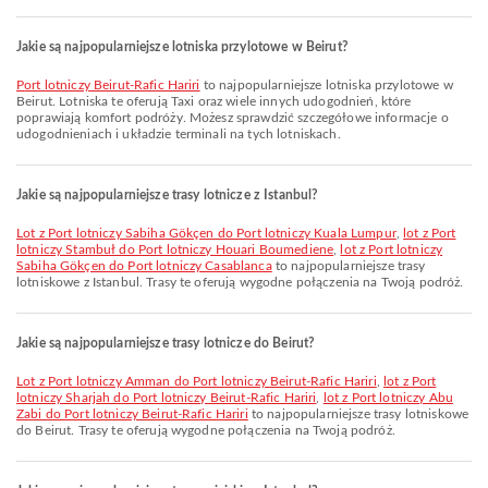
Jakie są najpopularniejsze lotniska przylotowe w Beirut?
Port lotniczy Beirut-Rafic Hariri
to najpopularniejsze lotniska przylotowe w
Beirut. Lotniska te oferują Taxi oraz wiele innych udogodnień, które
poprawiają komfort podróży. Możesz sprawdzić szczegółowe informacje o
udogodnieniach i układzie terminali na tych lotniskach.
Jakie są najpopularniejsze trasy lotnicze z Istanbul?
lot z Port lotniczy Sabiha Gökçen do Port lotniczy Kuala Lumpur
,
lot z Port
lotniczy Stambuł do Port lotniczy Houari Boumediene
,
lot z Port lotniczy
Sabiha Gökçen do Port lotniczy Casablanca
to najpopularniejsze trasy
lotniskowe z Istanbul. Trasy te oferują wygodne połączenia na Twoją podróż.
Jakie są najpopularniejsze trasy lotnicze do Beirut?
lot z Port lotniczy Amman do Port lotniczy Beirut-Rafic Hariri
,
lot z Port
lotniczy Sharjah do Port lotniczy Beirut-Rafic Hariri
,
lot z Port lotniczy Abu
Zabi do Port lotniczy Beirut-Rafic Hariri
to najpopularniejsze trasy lotniskowe
do Beirut. Trasy te oferują wygodne połączenia na Twoją podróż.