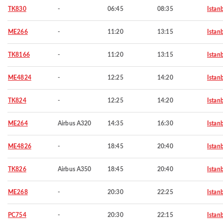
TK830
-
06:45
08:35
Istan
ME266
-
11:20
13:15
Istan
TK8166
-
11:20
13:15
Istan
ME4824
-
12:25
14:20
Istan
TK824
-
12:25
14:20
Istan
ME264
Airbus A320
14:35
16:30
Istan
ME4826
-
18:45
20:40
Istan
TK826
Airbus A350
18:45
20:40
Istan
ME268
-
20:30
22:25
Istan
PC754
-
20:30
22:15
Istan