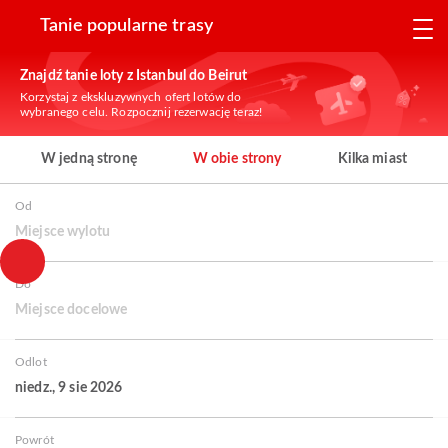
Tanie popularne trasy
Znajdź tanie loty z Istanbul do Beirut
Korzystaj z ekskluzywnych ofert lotów do
wybranego celu. Rozpocznij rezerwację teraz!
W jedną stronę
W obie strony
Kilka miast
Od
Miejsce wylotu
Do
Miejsce docelowe
Odlot
niedz., 9 sie 2026
Powrót