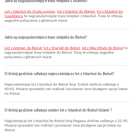
Jakie są najpopularniejsze trasy miejskie z Istanbul?
lot z Istanbul do Kuala Lumpur
,
lot z Istanbul do Algiers
,
lot z Istanbul do
Casablanca
to najpopularniejsze trasy miejskie z Istanbul. Trasy te oferują
wygodne połączenia z głównych miast.
Jakie są najpopularniejsze trasy miejskie do Beirut?
lot z Amman do Beirut
,
lot z Sharjah do Beirut
,
lot z Abu Dhabi do Beirut
to
najpopularniejsze trasy miejskie do Beirut. Trasy te oferują wygodne
połączenia z głównych miast.
O której godzinie odlatuje najwcześniejszy lot z Istanbul do Beirut?
Najwcześniejszy lot z Istanbul do Beirut linią Turkish Airlines odlatuje o
00:40. Możesz sprawdzić ten rozkład i porównać inne dostępne opcje lotów
na Airpaz.
O której godzinie odlatuje ostatni lot z Istanbul do Beirut liniami ?
Najpóźniejszy lot z Istanbul do Beirut linią Pegasus Airlines odlatuje o 22:50.
Możesz sprawdzić ten rozkład i porównać inne dostępne opcje lotów na
Airpaz.