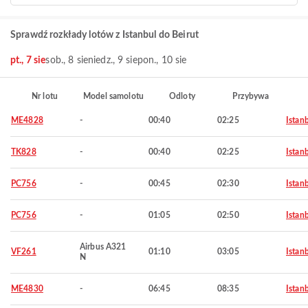
Sprawdź rozkłady lotów z Istanbul do Beirut
pt., 7 sie
sob., 8 sie
niedz., 9 sie
pon., 10 sie
Nr lotu
Model samolotu
Odloty
Przybywa
ME4828
-
00:40
02:25
Istan
TK828
-
00:40
02:25
Istan
PC756
-
00:45
02:30
Istan
PC756
-
01:05
02:50
Istan
Airbus A321
VF261
01:10
03:05
Istan
N
ME4830
-
06:45
08:35
Istan