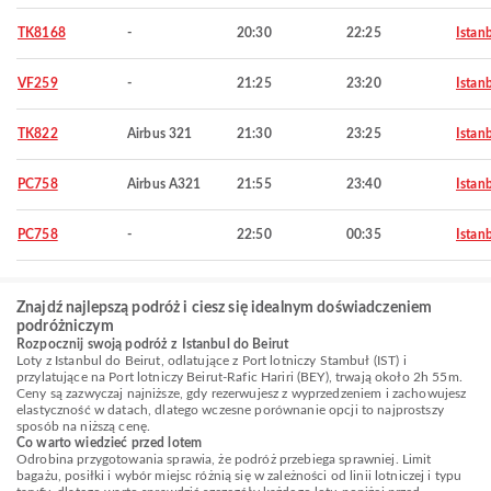
TK8168
-
20:30
22:25
Istan
VF259
-
21:25
23:20
Istan
TK822
Airbus 321
21:30
23:25
Istan
PC758
Airbus A321
21:55
23:40
Istan
PC758
-
22:50
00:35
Istan
Znajdź najlepszą podróż i ciesz się idealnym doświadczeniem
podróżniczym
Rozpocznij swoją podróż z Istanbul do Beirut
Loty z Istanbul do Beirut, odlatujące z Port lotniczy Stambuł (IST) i
przylatujące na Port lotniczy Beirut-Rafic Hariri (BEY), trwają około 2h 55m.
Ceny są zazwyczaj najniższe, gdy rezerwujesz z wyprzedzeniem i zachowujesz
elastyczność w datach, dlatego wczesne porównanie opcji to najprostszy
sposób na niższą cenę.
Co warto wiedzieć przed lotem
Odrobina przygotowania sprawia, że podróż przebiega sprawniej. Limit
bagażu, posiłki i wybór miejsc różnią się w zależności od linii lotniczej i typu