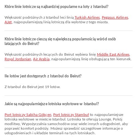
Które linie lotnicze są najbardziej popularne na loty z Istanbul?
Większość podróżnych z Istanbul leci linią
Turkish Airlines
,
Pegasus Airlines
,
AJet
, najpopularniejszą linią lotniczą dla wylotów z tego miasta.
Które linie lotnicze cieszą się największą popularnością wśród osób
latających do Beirut?
Większość podróżnych lecących do Beirut wybiera linię
Middle East Airlines
,
Royal Jordanian
,
Air Arabia
, najpopularniejszą linię obsługującą ten kierunek.
Ile lotów jest dostępnych z Istanbul do Beirut?
Z Istanbul do Beirut jest 19 lotów.
Jakie są najpopularniejsze lotniska wylotowe w Istanbul?
Port lotniczy Sabiha Gökçen
,
Port lotniczy Stambuł
to najpopularniejsze
lotniska wylotowe w mieście Istanbul. Lotniska te oferują Lounge, Pokój
modlitwy, Wypożyczalnia samochodów oraz wiele innych udogodnień, aby
poprawić komfort podróży. Możesz sprawdzić szczegółowe informacje o
udogodnieniach i układzie terminali na tych lotniskach.