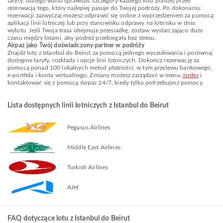
taryfy, dlatego warto sprawdzić szczegóły każdego lotu poniżej przed
rezerwacją tego, który najlepiej pasuje do Twojej podróży. Po dokonaniu
rezerwacji zazwyczaj możesz odprawić się online z wyprzedzeniem za pomocą
aplikacji linii lotniczej lub przy stanowisku odprawy na lotnisku w dniu
wylotu. Jeśli Twoja trasa obejmuje przesiadkę, zostaw wystarczająco dużo
czasu między lotami, aby podróż przebiegała bez stresu.
Airpaz jako Twój doświadczony partner w podróży
Znajdź loty z Istanbul do Beirut za pomocą jednego wyszukiwania i porównaj
dostępne taryfy, rozkłady i opcje linii lotniczych. Dokończ rezerwację za
pomocą ponad 100 lokalnych metod płatności, w tym przelewu bankowego,
e-portfela i konta wirtualnego. Zmiany możesz zarządzać w menu
/order
i
kontaktować się z pomocą Airpaz 24/7, kiedy tylko potrzebujesz pomocy.
Lista dostępnych linii lotniczych z Istanbul do Beirut
Pegasus Airlines
Middle East Airlines
Turkish Airlines
AJet
FAQ dotyczące lotu z Istanbul do Beirut