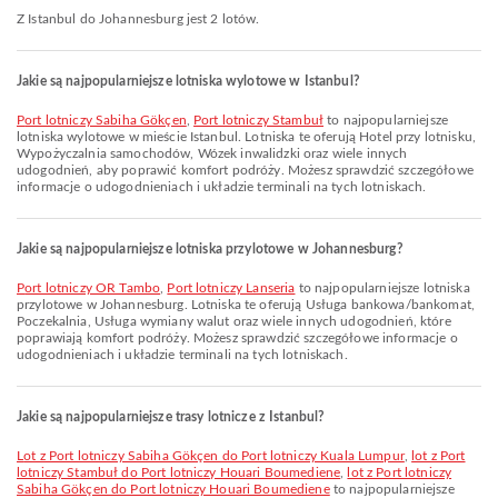
Z Istanbul do Johannesburg jest 2 lotów.
Jakie są najpopularniejsze lotniska wylotowe w Istanbul?
Port lotniczy Sabiha Gökçen
,
Port lotniczy Stambuł
to najpopularniejsze
lotniska wylotowe w mieście Istanbul. Lotniska te oferują Hotel przy lotnisku,
Wypożyczalnia samochodów, Wózek inwalidzki oraz wiele innych
udogodnień, aby poprawić komfort podróży. Możesz sprawdzić szczegółowe
informacje o udogodnieniach i układzie terminali na tych lotniskach.
Jakie są najpopularniejsze lotniska przylotowe w Johannesburg?
Port lotniczy OR Tambo
,
Port lotniczy Lanseria
to najpopularniejsze lotniska
przylotowe w Johannesburg. Lotniska te oferują Usługa bankowa/bankomat,
Poczekalnia, Usługa wymiany walut oraz wiele innych udogodnień, które
poprawiają komfort podróży. Możesz sprawdzić szczegółowe informacje o
udogodnieniach i układzie terminali na tych lotniskach.
Jakie są najpopularniejsze trasy lotnicze z Istanbul?
lot z Port lotniczy Sabiha Gökçen do Port lotniczy Kuala Lumpur
,
lot z Port
lotniczy Stambuł do Port lotniczy Houari Boumediene
,
lot z Port lotniczy
Sabiha Gökçen do Port lotniczy Houari Boumediene
to najpopularniejsze