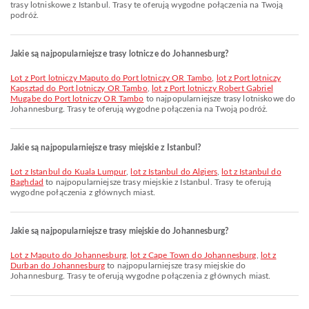
trasy lotniskowe z Istanbul. Trasy te oferują wygodne połączenia na Twoją
podróż.
Jakie są najpopularniejsze trasy lotnicze do Johannesburg?
lot z Port lotniczy Maputo do Port lotniczy OR Tambo
,
lot z Port lotniczy
Kapsztad do Port lotniczy OR Tambo
,
lot z Port lotniczy Robert Gabriel
Mugabe do Port lotniczy OR Tambo
to najpopularniejsze trasy lotniskowe do
Johannesburg. Trasy te oferują wygodne połączenia na Twoją podróż.
Jakie są najpopularniejsze trasy miejskie z Istanbul?
lot z Istanbul do Kuala Lumpur
,
lot z Istanbul do Algiers
,
lot z Istanbul do
Baghdad
to najpopularniejsze trasy miejskie z Istanbul. Trasy te oferują
wygodne połączenia z głównych miast.
Jakie są najpopularniejsze trasy miejskie do Johannesburg?
lot z Maputo do Johannesburg
,
lot z Cape Town do Johannesburg
,
lot z
Durban do Johannesburg
to najpopularniejsze trasy miejskie do
Johannesburg. Trasy te oferują wygodne połączenia z głównych miast.