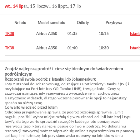
wt., 14 lip
śr., 15 lip
czw., 16 lip
pt., 17 lip
Nr lotu
Model samolotu
Odloty
Przybywa
TK38
Airbus A350
01:35
10:15
Istan
TK38
Airbus A350
01:40
10:30
Istan
Znajdź najlepszą podróż i ciesz się idealnym doświadczeniem
podróżniczym
Rozpocznij swoją podróż z Istanbul do Johannesburg
Loty z Istanbul do Johannesburg, odlatujące z Port lotniczy Stambuł (IST) i
przylatujące na Port lotniczy OR Tambo (JNB), trwają około . Ceny są
zazwyczaj najniższe, gdy rezerwujesz z wyprzedzeniem i zachowujesz
elastyczność w datach, dlatego wczesne porównanie opcji to najprostszy
sposób na niższą cenę.
Co warto wiedzieć przed lotem
Odrobina przygotowania sprawia, że podróż przebiega sprawniej. Limit
bagażu, posiłki i wybór miejsc różnią się w zależności od linii lotniczej i typu
taryfy, dlatego warto sprawdzić szczegóły każdego lotu poniżej przed
rezerwacją tego, który najlepiej pasuje do Twojej podróży. Po dokonaniu
rezerwacji zazwyczaj możesz odprawić się online z wyprzedzeniem za pomocą
aplikacji linii lotniczej lub przy stanowisku odprawy na lotnisku w dniu