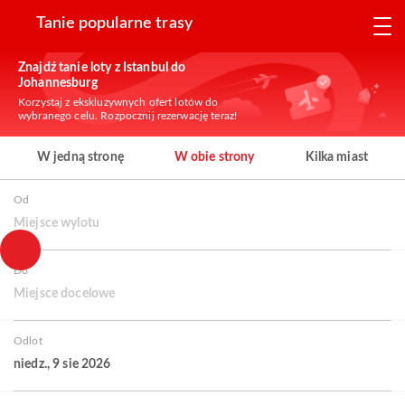
Tanie popularne trasy
Znajdź tanie loty z Istanbul do
Johannesburg
Korzystaj z ekskluzywnych ofert lotów do
wybranego celu. Rozpocznij rezerwację teraz!
W jedną stronę
W obie strony
Kilka miast
Od
Miejsce wylotu
Do
Miejsce docelowe
Odlot
niedz., 9 sie 2026