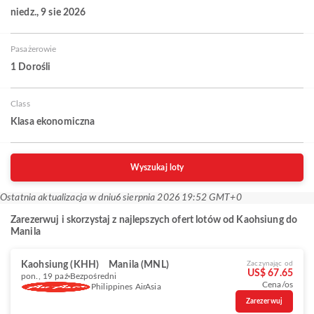
niedz., 9 sie 2026
Pasażerowie
1 Dorośli
Class
Klasa ekonomiczna
Wyszukaj loty
Ostatnia aktualizacja w dniu
6 sierpnia 2026 19:52 GMT+0
Zarezerwuj i skorzystaj z najlepszych ofert lotów od Kaohsiung do
Manila
Kaohsiung (KHH)
Manila (MNL)
Zaczynając od
US$ 67.65
pon., 19 paź
Bezpośredni
Cena/os
Philippines AirAsia
Zarezerwuj