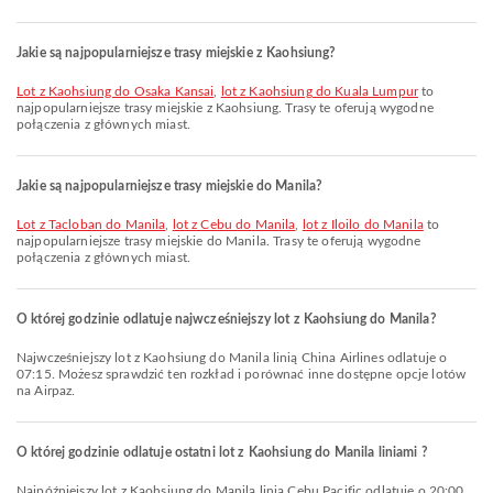
Jakie są najpopularniejsze trasy miejskie z Kaohsiung?
lot z Kaohsiung do Osaka Kansai
,
lot z Kaohsiung do Kuala Lumpur
to
najpopularniejsze trasy miejskie z Kaohsiung. Trasy te oferują wygodne
połączenia z głównych miast.
Jakie są najpopularniejsze trasy miejskie do Manila?
lot z Tacloban do Manila
,
lot z Cebu do Manila
,
lot z Iloilo do Manila
to
najpopularniejsze trasy miejskie do Manila. Trasy te oferują wygodne
połączenia z głównych miast.
O której godzinie odlatuje najwcześniejszy lot z Kaohsiung do Manila?
Najwcześniejszy lot z Kaohsiung do Manila linią China Airlines odlatuje o
07:15. Możesz sprawdzić ten rozkład i porównać inne dostępne opcje lotów
na Airpaz.
O której godzinie odlatuje ostatni lot z Kaohsiung do Manila liniami ?
Najpóźniejszy lot z Kaohsiung do Manila linią Cebu Pacific odlatuje o 20:00.