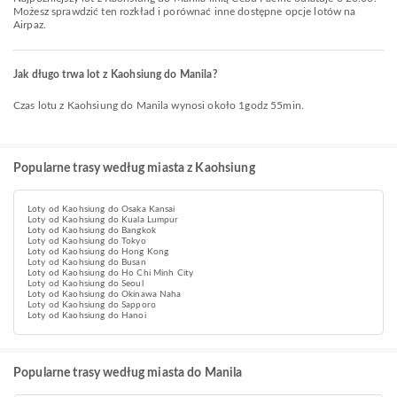
Możesz sprawdzić ten rozkład i porównać inne dostępne opcje lotów na
Airpaz.
Jak długo trwa lot z Kaohsiung do Manila?
Czas lotu z Kaohsiung do Manila wynosi około 1godz 55min.
Popularne trasy według miasta z Kaohsiung
Loty od Kaohsiung do Osaka Kansai
Loty od Kaohsiung do Kuala Lumpur
Loty od Kaohsiung do Bangkok
Loty od Kaohsiung do Tokyo
Loty od Kaohsiung do Hong Kong
Loty od Kaohsiung do Busan
Loty od Kaohsiung do Ho Chi Minh City
Loty od Kaohsiung do Seoul
Loty od Kaohsiung do Okinawa Naha
Loty od Kaohsiung do Sapporo
Loty od Kaohsiung do Hanoi
Popularne trasy według miasta do Manila