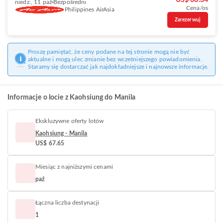
US$ 68.34
niedz., 11 paź
Bezpośredni
Cena/os
Philippines AirAsia
Zarezerwuj
Proszę pamiętać, że ceny podane na tej stronie mogą nie być
aktualne i mogą ulec zmianie bez wcześniejszego powiadomienia.
Staramy się dostarczać jak najdokładniejsze i najnowsze informacje.
Informacje o locie z Kaohsiung do Manila
Ekskluzywne oferty lotów
Kaohsiung - Manila
US$ 67.65
Miesiąc z najniższymi cenami
paź
Łączna liczba destynacji
1