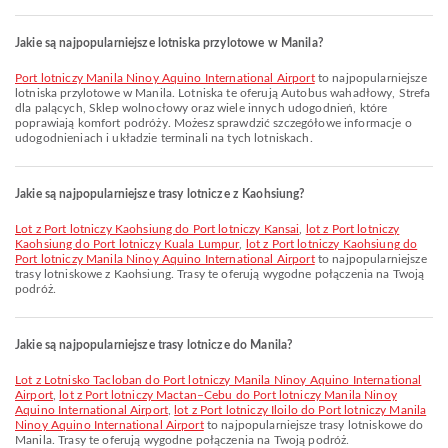
Jakie są najpopularniejsze lotniska przylotowe w Manila?
Port lotniczy Manila Ninoy Aquino International Airport
to najpopularniejsze
lotniska przylotowe w Manila. Lotniska te oferują Autobus wahadłowy, Strefa
dla palących, Sklep wolnocłowy oraz wiele innych udogodnień, które
poprawiają komfort podróży. Możesz sprawdzić szczegółowe informacje o
udogodnieniach i układzie terminali na tych lotniskach.
Jakie są najpopularniejsze trasy lotnicze z Kaohsiung?
lot z Port lotniczy Kaohsiung do Port lotniczy Kansai
,
lot z Port lotniczy
Kaohsiung do Port lotniczy Kuala Lumpur
,
lot z Port lotniczy Kaohsiung do
Port lotniczy Manila Ninoy Aquino International Airport
to najpopularniejsze
trasy lotniskowe z Kaohsiung. Trasy te oferują wygodne połączenia na Twoją
podróż.
Jakie są najpopularniejsze trasy lotnicze do Manila?
lot z Lotnisko Tacloban do Port lotniczy Manila Ninoy Aquino International
Airport
,
lot z Port lotniczy Mactan–Cebu do Port lotniczy Manila Ninoy
Aquino International Airport
,
lot z Port lotniczy Iloilo do Port lotniczy Manila
Ninoy Aquino International Airport
to najpopularniejsze trasy lotniskowe do
Manila. Trasy te oferują wygodne połączenia na Twoją podróż.