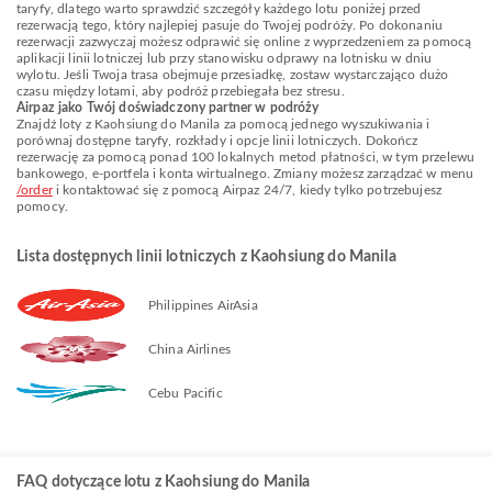
taryfy, dlatego warto sprawdzić szczegóły każdego lotu poniżej przed
rezerwacją tego, który najlepiej pasuje do Twojej podróży. Po dokonaniu
rezerwacji zazwyczaj możesz odprawić się online z wyprzedzeniem za pomocą
aplikacji linii lotniczej lub przy stanowisku odprawy na lotnisku w dniu
wylotu. Jeśli Twoja trasa obejmuje przesiadkę, zostaw wystarczająco dużo
czasu między lotami, aby podróż przebiegała bez stresu.
Airpaz jako Twój doświadczony partner w podróży
Znajdź loty z Kaohsiung do Manila za pomocą jednego wyszukiwania i
porównaj dostępne taryfy, rozkłady i opcje linii lotniczych. Dokończ
rezerwację za pomocą ponad 100 lokalnych metod płatności, w tym przelewu
bankowego, e-portfela i konta wirtualnego. Zmiany możesz zarządzać w menu
/order
i kontaktować się z pomocą Airpaz 24/7, kiedy tylko potrzebujesz
pomocy.
Lista dostępnych linii lotniczych z Kaohsiung do Manila
Philippines AirAsia
China Airlines
Cebu Pacific
FAQ dotyczące lotu z Kaohsiung do Manila