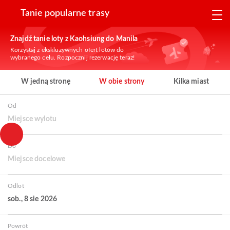
Tanie popularne trasy
Znajdź tanie loty z Kaohsiung do Manila
Korzystaj z ekskluzywnych ofert lotów do
wybranego celu. Rozpocznij rezerwację teraz!
W jedną stronę
W obie strony
Kilka miast
Od
Miejsce wylotu
Do
Miejsce docelowe
Odlot
sob., 8 sie 2026
Powrót