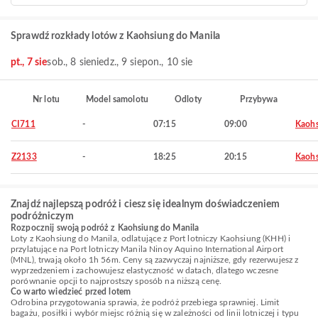
Sprawdź rozkłady lotów z Kaohsiung do Manila
pt., 7 sie
sob., 8 sie
niedz., 9 sie
pon., 10 sie
Nr lotu
Model samolotu
Odloty
Przybywa
CI711
-
07:15
09:00
Kaohs
Z2133
-
18:25
20:15
Kaohs
Znajdź najlepszą podróż i ciesz się idealnym doświadczeniem
podróżniczym
Rozpocznij swoją podróż z Kaohsiung do Manila
Loty z Kaohsiung do Manila, odlatujące z Port lotniczy Kaohsiung (KHH) i
przylatujące na Port lotniczy Manila Ninoy Aquino International Airport
(MNL), trwają około 1h 56m. Ceny są zazwyczaj najniższe, gdy rezerwujesz z
wyprzedzeniem i zachowujesz elastyczność w datach, dlatego wczesne
porównanie opcji to najprostszy sposób na niższą cenę.
Co warto wiedzieć przed lotem
Odrobina przygotowania sprawia, że podróż przebiega sprawniej. Limit
bagażu, posiłki i wybór miejsc różnią się w zależności od linii lotniczej i typu