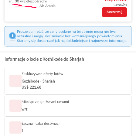
US$ 223.82
śr., 30 wrz
Bezpośredni
Cena/os
Air Arabia
Zarezerwuj
Proszę pamiętać, że ceny podane na tej stronie mogą nie być
aktualne i mogą ulec zmianie bez wcześniejszego powiadomienia.
Staramy się dostarczać jak najdokładniejsze i najnowsze informacje.
Informacje o locie z Kozhikode do Sharjah
Ekskluzywne oferty lotów
Kozhikode - Sharjah
US$ 221.68
Miesiąc z najniższymi cenami
wrz
Łączna liczba destynacji
1