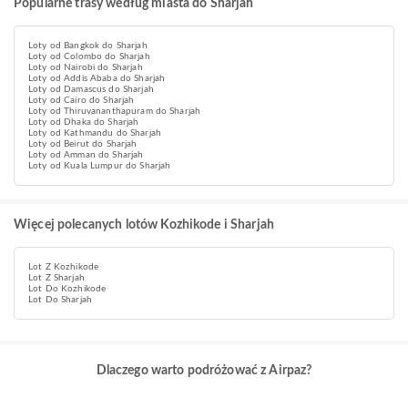
Popularne trasy według miasta do Sharjah
Loty od Bangkok do Sharjah
Loty od Colombo do Sharjah
Loty od Nairobi do Sharjah
Loty od Addis Ababa do Sharjah
Loty od Damascus do Sharjah
Loty od Cairo do Sharjah
Loty od Thiruvananthapuram do Sharjah
Loty od Dhaka do Sharjah
Loty od Kathmandu do Sharjah
Loty od Beirut do Sharjah
Loty od Amman do Sharjah
Loty od Kuala Lumpur do Sharjah
Więcej polecanych lotów Kozhikode i Sharjah
Lot Z Kozhikode
Lot Z Sharjah
Lot Do Kozhikode
Lot Do Sharjah
Dlaczego warto podróżować z Airpaz?