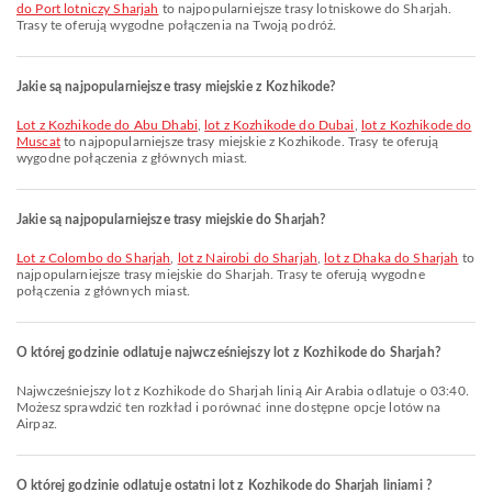
do Port lotniczy Sharjah
to najpopularniejsze trasy lotniskowe do Sharjah.
Trasy te oferują wygodne połączenia na Twoją podróż.
Jakie są najpopularniejsze trasy miejskie z Kozhikode?
lot z Kozhikode do Abu Dhabi
,
lot z Kozhikode do Dubai
,
lot z Kozhikode do
Muscat
to najpopularniejsze trasy miejskie z Kozhikode. Trasy te oferują
wygodne połączenia z głównych miast.
Jakie są najpopularniejsze trasy miejskie do Sharjah?
lot z Colombo do Sharjah
,
lot z Nairobi do Sharjah
,
lot z Dhaka do Sharjah
to
najpopularniejsze trasy miejskie do Sharjah. Trasy te oferują wygodne
połączenia z głównych miast.
O której godzinie odlatuje najwcześniejszy lot z Kozhikode do Sharjah?
Najwcześniejszy lot z Kozhikode do Sharjah linią Air Arabia odlatuje o 03:40.
Możesz sprawdzić ten rozkład i porównać inne dostępne opcje lotów na
Airpaz.
O której godzinie odlatuje ostatni lot z Kozhikode do Sharjah liniami ?