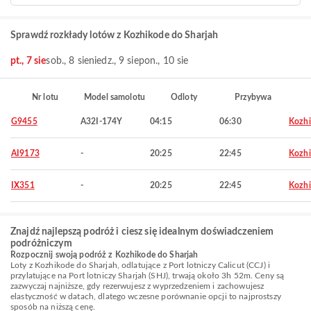
Sprawdź rozkłady lotów z Kozhikode do Sharjah
pt., 7 sie
sob., 8 sie
niedz., 9 sie
pon., 10 sie
Nr lotu
Model samolotu
Odloty
Przybywa
G9455
A32I-174Y
04:15
06:30
Kozh
AI9173
-
20:25
22:45
Kozh
IX351
-
20:25
22:45
Kozh
Znajdź najlepszą podróż i ciesz się idealnym doświadczeniem
podróżniczym
Rozpocznij swoją podróż z Kozhikode do Sharjah
Loty z Kozhikode do Sharjah, odlatujące z Port lotniczy Calicut (CCJ) i
przylatujące na Port lotniczy Sharjah (SHJ), trwają około 3h 52m. Ceny są
zazwyczaj najniższe, gdy rezerwujesz z wyprzedzeniem i zachowujesz
elastyczność w datach, dlatego wczesne porównanie opcji to najprostszy
sposób na niższą cenę.