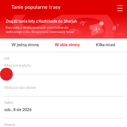
Tanie popularne trasy
Znajdź tanie loty z Kozhikode do Sharjah
Korzystaj z ekskluzywnych ofert lotów do
wybranego celu. Rozpocznij rezerwację teraz!
W jedną stronę
W obie strony
Kilka miast
Od
Miejsce wylotu
Do
Miejsce docelowe
Odlot
sob., 8 sie 2026
Powrót