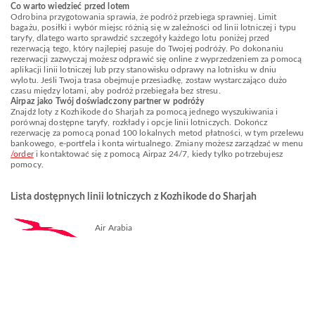
Co warto wiedzieć przed lotem
Odrobina przygotowania sprawia, że podróż przebiega sprawniej. Limit
bagażu, posiłki i wybór miejsc różnią się w zależności od linii lotniczej i typu
taryfy, dlatego warto sprawdzić szczegóły każdego lotu poniżej przed
rezerwacją tego, który najlepiej pasuje do Twojej podróży. Po dokonaniu
rezerwacji zazwyczaj możesz odprawić się online z wyprzedzeniem za pomocą
aplikacji linii lotniczej lub przy stanowisku odprawy na lotnisku w dniu
wylotu. Jeśli Twoja trasa obejmuje przesiadkę, zostaw wystarczająco dużo
czasu między lotami, aby podróż przebiegała bez stresu.
Airpaz jako Twój doświadczony partner w podróży
Znajdź loty z Kozhikode do Sharjah za pomocą jednego wyszukiwania i
porównaj dostępne taryfy, rozkłady i opcje linii lotniczych. Dokończ
rezerwację za pomocą ponad 100 lokalnych metod płatności, w tym przelewu
bankowego, e-portfela i konta wirtualnego. Zmiany możesz zarządzać w menu
/order
i kontaktować się z pomocą Airpaz 24/7, kiedy tylko potrzebujesz
pomocy.
Lista dostępnych linii lotniczych z Kozhikode do Sharjah
Air Arabia