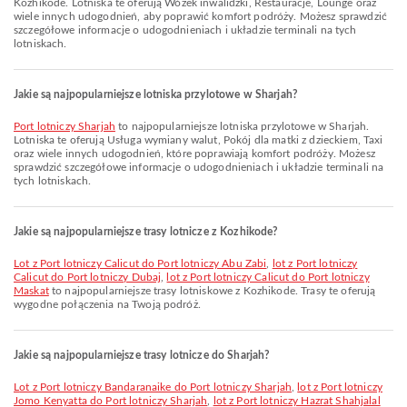
Kozhikode. Lotniska te oferują Wózek inwalidzki, Restauracje, Lounge oraz
wiele innych udogodnień, aby poprawić komfort podróży. Możesz sprawdzić
szczegółowe informacje o udogodnieniach i układzie terminali na tych
lotniskach.
Jakie są najpopularniejsze lotniska przylotowe w Sharjah?
Port lotniczy Sharjah
to najpopularniejsze lotniska przylotowe w Sharjah.
Lotniska te oferują Usługa wymiany walut, Pokój dla matki z dzieckiem, Taxi
oraz wiele innych udogodnień, które poprawiają komfort podróży. Możesz
sprawdzić szczegółowe informacje o udogodnieniach i układzie terminali na
tych lotniskach.
Jakie są najpopularniejsze trasy lotnicze z Kozhikode?
lot z Port lotniczy Calicut do Port lotniczy Abu Zabi
,
lot z Port lotniczy
Calicut do Port lotniczy Dubaj
,
lot z Port lotniczy Calicut do Port lotniczy
Maskat
to najpopularniejsze trasy lotniskowe z Kozhikode. Trasy te oferują
wygodne połączenia na Twoją podróż.
Jakie są najpopularniejsze trasy lotnicze do Sharjah?
lot z Port lotniczy Bandaranaike do Port lotniczy Sharjah
,
lot z Port lotniczy
Jomo Kenyatta do Port lotniczy Sharjah
,
lot z Port lotniczy Hazrat Shahjalal