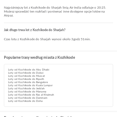
Najpóźniejszy lot z Kozhikode do Sharjah linią Air India odlatuje o 20:25.
Możesz sprawdzić ten rozkład i porównać inne dostępne opcje lotów na
Airpaz.
Jak długo trwa lot z Kozhikode do Sharjah?
Czas lotu z Kozhikode do Sharjah wynosi około 3godz 51min.
Popularne trasy według miasta z Kozhikode
Loty od Kozhikode do Abu Dhabi
Loty od Kozhikode do Dubai
Loty od Kozhikode do Muscat
Loty od Kozhikode do Riyadh
Loty od Kozhikode do Bangalore
Loty od Kozhikode do Kuala Lumpur
Loty od Kozhikode do Jeddah
Loty od Kozhikode do Manama
Loty od Kozhikode do Ras al Khaimah
Loty od Kozhikode do Dammam
Loty od Kozhikode do Doha