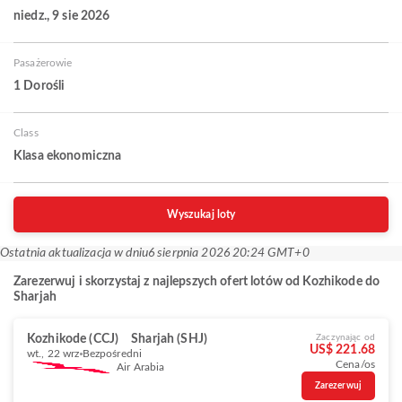
niedz., 9 sie 2026
Pasażerowie
1 Dorośli
Class
Klasa ekonomiczna
Wyszukaj loty
Ostatnia aktualizacja w dniu
6 sierpnia 2026 20:24 GMT+0
Zarezerwuj i skorzystaj z najlepszych ofert lotów od Kozhikode do
Sharjah
Kozhikode (CCJ)
Sharjah (SHJ)
Zaczynając od
US$ 221.68
wt., 22 wrz
Bezpośredni
Cena/os
Air Arabia
Zarezerwuj